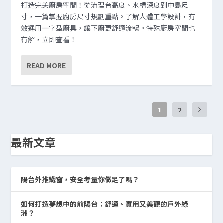
打造完美廚房空間！從流理台高度、水槽深度到中島尺
寸，一篇掌握廚房尺寸規劃重點。了解人體工學設計，有
效運用一字型廚具，讓下廚更舒適流暢。特殊廚房空間也
有解，立即查看！
READ MORE
1
2
最新文章
陽台外推鐵窗，安全考量你做足了嗎？
如何打造夢想中的前陽台：舒適、實用又美觀的戶外綠
洲？