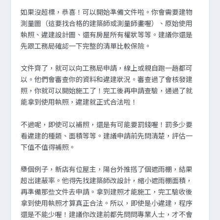
如果沒超標，恭喜！可以開始準備文件啦。你會需要建物
測量圖（這要找合格的建築師或測量師畫喔）、原始使用
執照、違建設計圖、還有房屋所有權狀等等。建議你還是
先跟工務局確認一下完整的清單比較保險。
文件齊了，就可以向工務局申請，線上或親自跑一趟都可
以。他們會審查你的資料和違建狀況。審查過了會核發建
照，你就可以開始施工了！完工後再申請查驗，通過了就
能拿到使用執照，違建就正式合法啦！
不過呢，即使可以補照，還是有可能要罰錢喔！罰多少要
看違建的種類、面積等等。建議申請前先問清楚，評估一
下值不值得補照。
舉個例子，新店有位屋主，陽台外推搭了個遮雨棚，結果
超出建蔽率。他得先找建築師改設計，縮小遮雨棚面積，
再準備那些文件去申請。拿到建照才能施工，完工驗收後
拿到使用執照才算真正合法。所以，即使是小違建，程序
還是不能少喔！建議你改建前都先問問專業人士，才不會