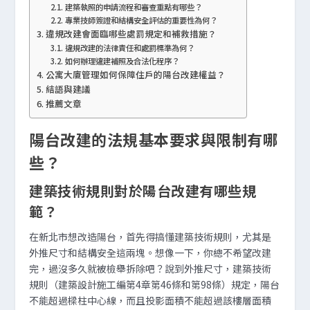
建築執照的申請流程和審查重點有哪些？
專業技師簽證和結構安全評估的重要性為何？
違規改建會面臨哪些處罰規定和補救措施？
違規改建的法律責任和處罰標準為何？
如何辦理違建補照及合法化程序？
公寓大廈管理如何保障住戶的陽台改建權益？
結語與建議
推薦文章
陽台改建的法規基本要求與限制有哪
些？
建築技術規則對於陽台改建有哪些規
範？
在新北市想改造陽台，首先得搞懂建築技術規則，尤其是
外推尺寸和結構安全這兩塊。想像一下，你總不希望改建
完，過沒多久就被檢舉拆除吧？說到外推尺寸，建築技術
規則（建築設計施工編第4章第46條和第98條）規定，陽台
不能超過樑柱中心線，而且投影面積不能超過該樓層面積