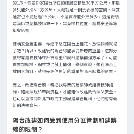
的1/6。假設你家陽台所在的樓層面積是30平方公尺，那最
多只能外推5平方公尺，大概就是一個洗衣機的空間。深度
通常也不能超過1.5公尺，不過實際能外推多少，還是得請
建築師或結構技師算一下，畢竟樑柱位置、結構安全等等
都會影響。
結構安全更重要！你總不想在陽台上種花、放個躺椅就塌
了吧？所以，改建後的陽台得能承受新增的重量。這部分
就得靠結構技師來計算載重和設計結構補強方案了，可能
需要加鋼樑、鋼柱或混凝土補強。舉例來說，想在陽台上
放個大魚缸，就得先評估魚缸的重量對陽台結構的影響。
總之，改造陽台前，務必找專業的建築師或結構技師諮
詢，確認法規和申請流程，才能確保改建既合法又安全。
也可以直接問新北市政府工務局建築管理科，他們會有最
新的法規資訊。
陽台改建如何受到使用分區管制和建築
線的限制？