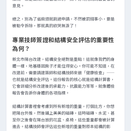
意見。
總之，別為了省麻煩就跳過申請，不然被罰錢事小，要是
被勒令拆除，那就真的欲哭無淚了！
專業技師簽證和結構安全評估的重要性
為何？
新北市陽台改建，結構安全絕對是重點！這就像我們的身
體一樣，地基穩固房子才能住得安心。你可能不知道，在
改建前，需要請建築師和結構技師來做「健康檢查」——
也就是結構安全評估。這份報告的核心就是結構計算書，
它會詳細分析改建後的承載力、抗震能力等等，就像體檢
報告會告訴你身體的各項指標。
結構計算書裡會考慮到所有新增的重量，打個比方，你想
把陽台外推，然後鋪上美美的磁磚，這時磁磚、水泥、甚
至你之後會在陽台放的花盆、桌椅，這些重量都會被計算
進去。結構技師會評估這些新增的重量對原本結構的影