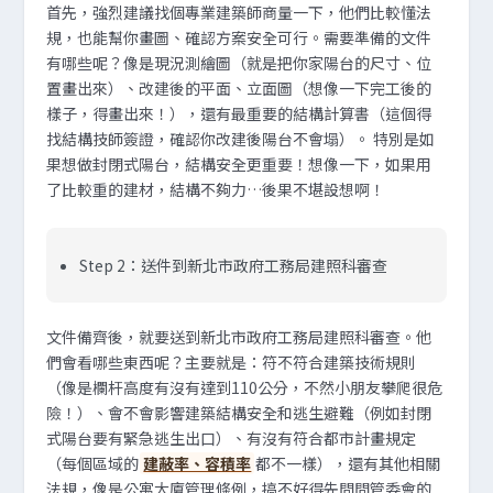
首先，強烈建議找個專業建築師商量一下，他們比較懂法
規，也能幫你畫圖、確認方案安全可行。需要準備的文件
有哪些呢？像是現況測繪圖（就是把你家陽台的尺寸、位
置畫出來）、改建後的平面、立面圖（想像一下完工後的
樣子，得畫出來！），還有最重要的結構計算書（這個得
找結構技師簽證，確認你改建後陽台不會塌）。 特別是如
果想做封閉式陽台，結構安全更重要！想像一下，如果用
了比較重的建材，結構不夠力…後果不堪設想啊！
Step 2：送件到新北市政府工務局建照科審查
文件備齊後，就要送到新北市政府工務局建照科審查。他
們會看哪些東西呢？主要就是：符不符合建築技術規則
（像是欄杆高度有沒有達到110公分，不然小朋友攀爬很危
險！）、會不會影響建築結構安全和逃生避難（例如封閉
式陽台要有緊急逃生出口）、有沒有符合都市計畫規定
（每個區域的
建蔽率、容積率
都不一樣），還有其他相關
法規，像是公寓大廈管理條例，搞不好得先問問管委會的