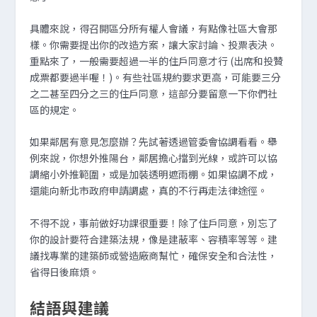
具體來說，得召開區分所有權人會議，有點像社區大會那
樣。你需要提出你的改造方案，讓大家討論、投票表決。
重點來了，一般需要超過一半的住戶同意才行 (出席和投贊
成票都要過半喔！)。有些社區規約要求更高，可能要三分
之二甚至四分之三的住戶同意，這部分要留意一下你們社
區的規定。
如果鄰居有意見怎麼辦？先試著透過管委會協調看看。舉
例來說，你想外推陽台，鄰居擔心擋到光線，或許可以協
調縮小外推範圍，或是加裝透明遮雨棚。如果協調不成，
還能向新北市政府申請調處，真的不行再走法律途徑。
不得不說，事前做好功課很重要！除了住戶同意，別忘了
你的設計要符合建築法規，像是建蔽率、容積率等等。建
議找專業的建築師或營造廠商幫忙，確保安全和合法性，
省得日後麻煩。
結語與建議