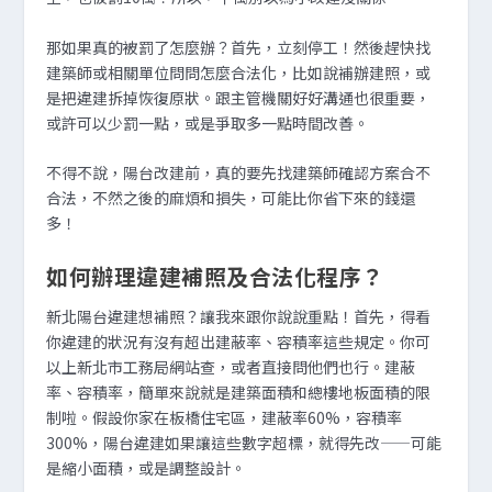
那如果真的被罰了怎麼辦？首先，立刻停工！然後趕快找
建築師或相關單位問問怎麼合法化，比如說補辦建照，或
是把違建拆掉恢復原狀。跟主管機關好好溝通也很重要，
或許可以少罰一點，或是爭取多一點時間改善。
不得不說，陽台改建前，真的要先找建築師確認方案合不
合法，不然之後的麻煩和損失，可能比你省下來的錢還
多！
如何辦理違建補照及合法化程序？
新北陽台違建想補照？讓我來跟你說說重點！首先，得看
你違建的狀況有沒有超出建蔽率、容積率這些規定。你可
以上新北市工務局網站查，或者直接問他們也行。建蔽
率、容積率，簡單來說就是建築面積和總樓地板面積的限
制啦。假設你家在板橋住宅區，建蔽率60%，容積率
300%，陽台違建如果讓這些數字超標，就得先改——可能
是縮小面積，或是調整設計。