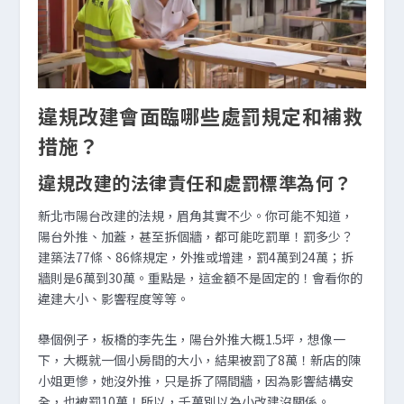
違規改建會面臨哪些處罰規定和補救
措施？
違規改建的法律責任和處罰標準為何？
新北市陽台改建的法規，眉角其實不少。你可能不知道，
陽台外推、加蓋，甚至拆個牆，都可能吃罰單！罰多少？
建築法77條、86條規定，外推或增建，罰4萬到24萬；拆
牆則是6萬到30萬。重點是，這金額不是固定的！會看你的
違建大小、影響程度等等。
舉個例子，板橋的李先生，陽台外推大概1.5坪，想像一
下，大概就一個小房間的大小，結果被罰了8萬！新店的陳
小姐更慘，她沒外推，只是拆了隔間牆，因為影響結構安
全，也被罰10萬！所以，千萬別以為小改建沒關係。