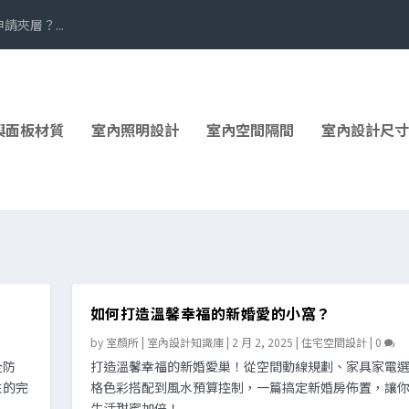
夾層？...
與面板材質
室內照明設計
室內空間隔間
室內設計尺寸
如何打造溫馨幸福的新婚愛的小窩？
by
室顏所 | 室內設計知識庫
|
2 月 2, 2025
|
住宅空間設計
|
0
全防
打造溫馨幸福的新婚愛巢！從空間動線規劃、家具家電
性的完
格色彩搭配到風水預算控制，一篇搞定新婚房佈置，讓
生活甜蜜加倍！