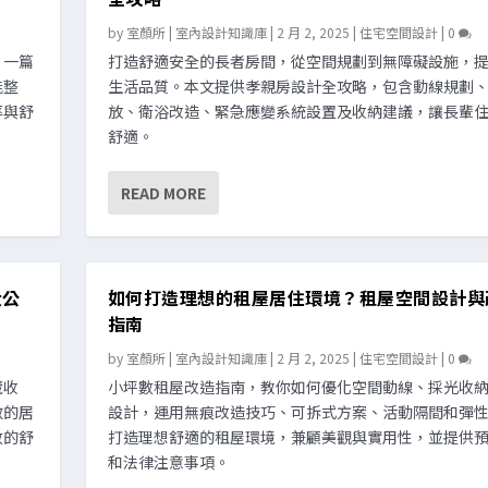
by
室顏所 | 室內設計知識庫
|
2 月 2, 2025
|
住宅空間設計
|
0
，一篇
打造舒適安全的長者房間，從空間規劃到無障礙設施，
能整
生活品質。本文提供孝親房設計全攻略，包含動線規劃
率與舒
放、衛浴改造、緊急應變系統設置及收納建議，讓長輩
舒適。
READ MORE
大公
如何打造理想的租屋居住環境？租屋空間設計與
指南
by
室顏所 | 室內設計知識庫
|
2 月 2, 2025
|
住宅空間設計
|
0
藏收
小坪數租屋改造指南，教你如何優化空間動線、採光收
敞的居
設計，運用無痕改造技巧、可拆式方案、活動隔間和彈
數的舒
打造理想舒適的租屋環境，兼顧美觀與實用性，並提供
和法律注意事項。