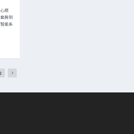
核心原
臥套房到
入智能系
2