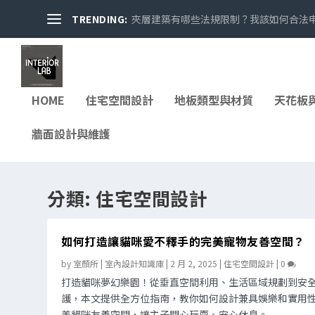
TRENDING:
夾層建築有哪些法規限制？我該如何合法申請
HOME
住宅空間設計
地板類型與材質
天花板
牆面設計與維護
分類:
住宅空間設計
如何打造讓貓咪愛不釋手的完美寵物友善空間？
by
室顏所 | 室內設計知識庫
|
2 月 2, 2025
|
住宅空間設計
|
0
打造貓咪夢幻樂園！從垂直空間利用、生活區域規劃到安
護，本文提供全方位指南，教你如何設計兼具娛樂和實用
美貓咪友善空間，讓主子開心玩耍、安心休息。