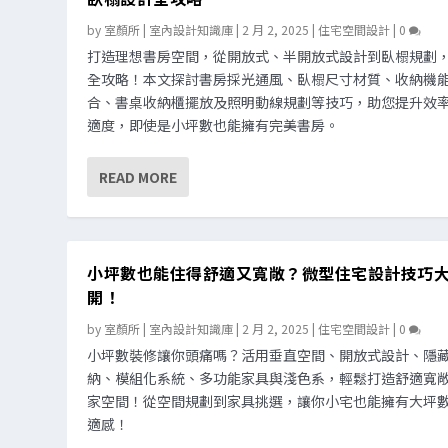
by
室顏所 | 室內設計知識庫
|
2 月 2, 2025
|
住宅空間設計
|
0
打造理想書房空間，從開放式、半開放式設計到臥榻規劃
全攻略！本文探討書房採光通風、臥榻尺寸材質、收納機
合、書桌收納櫃擺放及照明動線規劃等技巧，助您提升效
適度，即使是小坪數也能擁有完美書房。
READ MORE
小坪數也能住得舒適又寬敞？微型住宅設計技巧
開！
by
室顏所 | 室內設計知識庫
|
2 月 2, 2025
|
住宅空間設計
|
0
小坪數裝修讓你頭痛嗎？活用垂直空間、開放式設計、隱
納、模組化系統、多功能家具與淺色系，輕鬆打造舒適寬
家空間！從空間規劃到家具挑選，讓你小宅也能擁有大坪
適感！