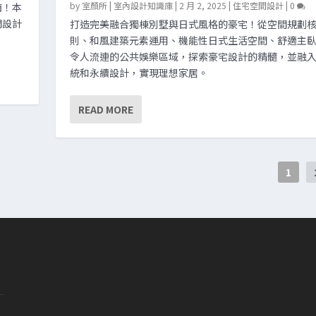
by
室顏所 | 室內設計知識庫
|
2 月 2, 2025
|
住宅空間設計
|
0
南！本
間設計
打造完美融合獨棟別墅與日式風格的豪宅！從空間規劃
。
則、和風建築元素運用、機能性日式生活空間、舒適主
令人流連的公共娛樂區域，探索豪宅設計的精髓，並融
統和永續設計，實現理想家居。
READ MORE
1