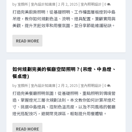
by
室顏所 | 室內設計知識庫
|
2 月 2, 2025
|
室內照明設計
|
0
打造完美廚房照明！從基礎照明、工作檯面層板燈到中島
吊燈，教你如何規劃色溫、流明、燈具配置，兼顧實用與
美觀，提升烹飪效率和用餐氛圍，並分享節能維護秘訣。
READ MORE
如何規劃完美的餐廳空間照明？(吊燈、中島燈、
餐桌燈)
by
室顏所 | 室內設計知識庫
|
2 月 2, 2025
|
室內照明設計
|
0
打造完美餐廳照明氛圍！從基礎照明、重點照明到情境營
造，掌握燈光三層次規劃法則。本文教你如何計算吊燈尺
寸、挑選中島燈具、控制色溫亮度，以及不同風格的餐廳
燈光搭配技巧，避開常見誤區，輕鬆提升用餐體驗。
READ MORE