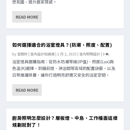
想氛圍，提升居家質感。
READ MORE
如何選擇適合的浴室燈具？(防潮、照度、配置)
by
室顏所 | 室內設計知識庫
|
2 月 2, 2025
|
室內照明設計
|
0
浴室燈具選購指南：從防水防潮等級(IP值)、照度(Lux)與
色溫(K)選擇，到鏡前燈、淋浴間等區域的配置訣竅，以及
日常維護保養，讓你打造明亮舒適又安全的浴室空間。
READ MORE
廚房照明怎麼設計？層板燈、中島、工作檯面這樣
規劃就對了！