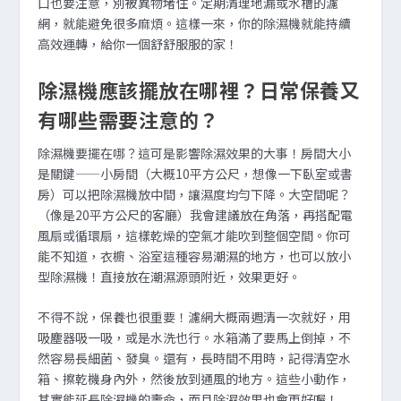
口也要注意，別被異物堵住。定期清理地漏或水槽的濾
網，就能避免很多麻煩。這樣一來，你的除濕機就能持續
高效運轉，給你一個舒舒服服的家！
除濕機應該擺放在哪裡？日常保養又
有哪些需要注意的？
除濕機要擺在哪？這可是影響除濕效果的大事！房間大小
是關鍵——小房間（大概10平方公尺，想像一下臥室或書
房）可以把除濕機放中間，讓濕度均勻下降。大空間呢？
（像是20平方公尺的客廳）我會建議放在角落，再搭配電
風扇或循環扇，這樣乾燥的空氣才能吹到整個空間。你可
能不知道，衣櫥、浴室這種容易潮濕的地方，也可以放小
型除濕機！直接放在潮濕源頭附近，效果更好。
不得不說，保養也很重要！濾網大概兩週清一次就好，用
吸塵器吸一吸，或是水洗也行。水箱滿了要馬上倒掉，不
然容易長細菌、發臭。還有，長時間不用時，記得清空水
箱、擦乾機身內外，然後放到通風的地方。這些小動作，
其實能延長除濕機的壽命，而且除濕效果也會更好喔！