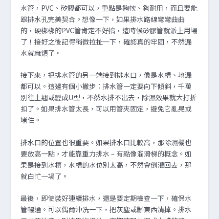
水管，PVC、矽膠都可以，重點是夠軟、夠耐用，而且要能
跟排水孔完美契合。想像一下，如果排水路線彎彎曲曲
的，硬梆梆的PVC管肯定不好搞，這時候矽膠管就派上用場
了！接好之後記得稍微拉扯一下，確認真的牢固，不然漏
水就麻煩了。
接下來，把排水管的另一端接到排水口，像是水槽、地漏
都可以。這邊有個小撇步：排水管一定要向下傾斜，千萬
別往上翹或變成U型，不然水排不出去，除濕效果就大打折
扣了。如果排水管太長，可以用管夾固定，避免它亂晃或
堵住。
排水口的位置也很重要。如果排水口比較高，那除濕機也
要放高一點，才能靠重力排水 – 有點像溜滑梯的概念。如
果是接到水槽，水槽的水位別太高，不然會倒灌回去，那
就白忙一場了。
最後，即使裝好連續排水，還是要定期檢查一下，確保水
管暢通。可以偶爾沖洗一下，把灰塵或髒東西清掉。排水