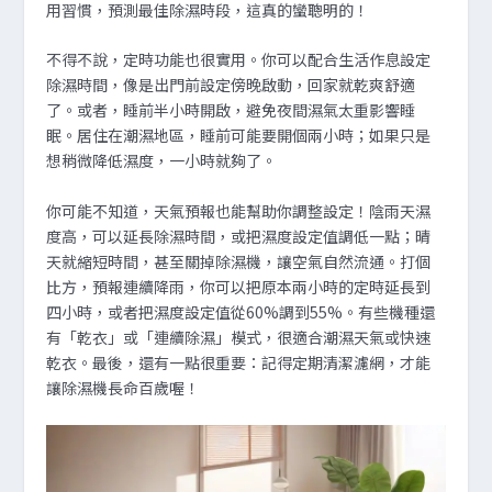
用習慣，預測最佳除濕時段，這真的蠻聰明的！
不得不說，定時功能也很實用。你可以配合生活作息設定
除濕時間，像是出門前設定傍晚啟動，回家就乾爽舒適
了。或者，睡前半小時開啟，避免夜間濕氣太重影響睡
眠。居住在潮濕地區，睡前可能要開個兩小時；如果只是
想稍微降低濕度，一小時就夠了。
你可能不知道，天氣預報也能幫助你調整設定！陰雨天濕
度高，可以延長除濕時間，或把濕度設定值調低一點；晴
天就縮短時間，甚至關掉除濕機，讓空氣自然流通。打個
比方，預報連續降雨，你可以把原本兩小時的定時延長到
四小時，或者把濕度設定值從60%調到55%。有些機種還
有「乾衣」或「連續除濕」模式，很適合潮濕天氣或快速
乾衣。最後，還有一點很重要：記得定期清潔濾網，才能
讓除濕機長命百歲喔！