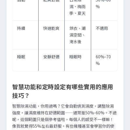
濕、梅雨
%
季、夏天
持續
快速乾爽
烘衣、潮
不適用
濕空間、
淹水後
睡眠
安靜舒適
睡眠時
60%-70
%
智慧功能和定時設定有哪些實用的應用
技巧？
智慧除濕功能，你用過嗎？它會自動偵測濕度，調整除濕
強度，讓濕度維持在舒適範圍——通常是50%-60%。不過
呢，這個範圍只是個參考值啦，每個人的感受不一樣嘛！
像我就覺得55%左右最舒服。有些機種甚至會學習你的使