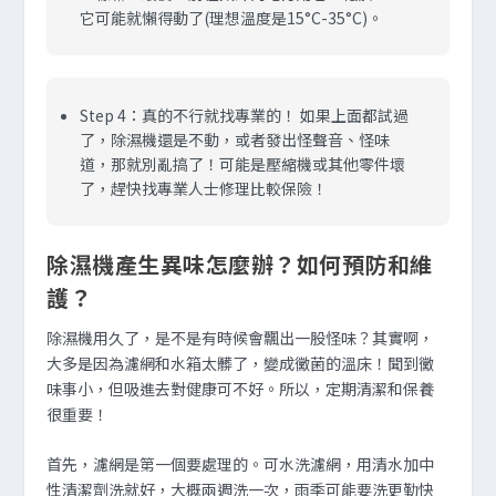
它可能就懶得動了(理想溫度是15°C-35°C)。
Step 4：真的不行就找專業的！
如果上面都試過
了，除濕機還是不動，或者發出怪聲音、怪味
道，那就別亂搞了！可能是壓縮機或其他零件壞
了，趕快找專業人士修理比較保險！
除濕機產生異味怎麼辦？如何預防和維
護？
除濕機用久了，是不是有時候會飄出一股怪味？其實啊，
大多是因為濾網和水箱太髒了，變成黴菌的溫床！聞到黴
味事小，但吸進去對健康可不好。所以，定期清潔和保養
很重要！
首先，濾網是第一個要處理的。可水洗濾網，用清水加中
性清潔劑洗就好，大概兩週洗一次，雨季可能要洗更勤快