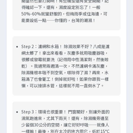
關當然也要打開啊！有些機型還有安全開關，記
得確認一下。還有，濕度設定別忘了！一般
50%-60%就蠻舒服的，但梅雨季或住海邊，可
能要設低一點——你懂的，台灣的潮濕！
Step 2：濾網和水箱！
除濕效果不好？八成是濾
網太髒了！拿出來看看，灰塵多就用吸塵器吸，
很髒或發霉就要洗（記得用中性清潔劑，然後晾
乾）。我通常兩週清一次，不然濾網卡滿灰塵，
除濕機根本吸不到空氣，哪除得了濕？再來，水
箱滿了也會罷工！倒掉就好啦！如果你跟我一樣
懶，可以接排水管，這樣就不用一直倒水了。
Step 3：環境也很重要！
門窗關好，別讓外面的
濕氣跑進來，尤其下雨天！還有，除濕機旁邊至
少留個30公分的空間，讓它好好呼吸——就像人
一樣嘛！最後，別在太冷的地方用它，低於15°C