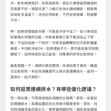
沖、軟布擦擦就好，別用清潔劑，那些化學殘留對機器和
空氣都不好。頑固污漬？小蘇打粉加水調成糊狀，輕輕擦
拭就乾淨溜溜了。洗完記得晾乾，不然容易發霉，對健康
不好。
啊，如果燈號還是亮著，可能是浮球卡住了。這小東西控
制著滿水停機的功能，你檢查看看它能不能自由上下移
動，卡住的話撥一下就好。浮球表面髒髒的也可能影響靈
敏度，沖洗乾淨就OK。如果還是不行，那可能就是浮球開
關壞了，這時候就別自己亂搞，找專業的來修比較保險。
最後提醒一下，濾網也要定期清，除濕效果才會好，機器
也比較耐用。有些除濕機還可以接水管連續排水，省得一
直倒水，超方便的！
如何設置連續排水？有哪些優化建議？
想一勞永逸，不用再煩惱除濕機的水箱嗎？那就一定要試
試連續排水！其實設置起來比想像中簡單很多。首先，找
到除濕機背後的排水孔 – 通常蠻明顯的啦。再來就是選排