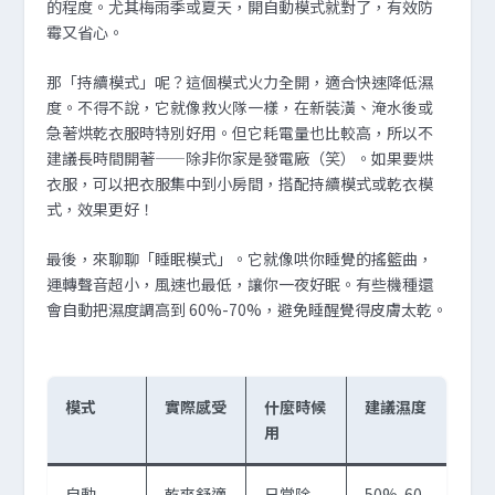
的程度。尤其梅雨季或夏天，開自動模式就對了，有效防
霉又省心。
那「持續模式」呢？這個模式火力全開，適合快速降低濕
度。不得不說，它就像救火隊一樣，在新裝潢、淹水後或
急著烘乾衣服時特別好用。但它耗電量也比較高，所以不
建議長時間開著——除非你家是發電廠（笑）。如果要烘
衣服，可以把衣服集中到小房間，搭配持續模式或乾衣模
式，效果更好！
最後，來聊聊「睡眠模式」。它就像哄你睡覺的搖籃曲，
運轉聲音超小，風速也最低，讓你一夜好眠。有些機種還
會自動把濕度調高到 60%-70%，避免睡醒覺得皮膚太乾。
模式
實際感受
什麼時候
建議濕度
用
自動
乾爽舒適
日常除
50%-60