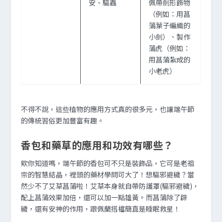
安、驅蟲
佩帶劍形飾物
（例如：用菖
蒲葉子編織的
小劍）、製作
蒲虎（例如：
用菖蒲紮成的
小老虎）
不得不說，這些植物的應用方式真的很多元，也讓端午節
的傳統習俗更加豐富有趣。
香包和藥草的應用和功效有哪些？
欸你知道嗎，端午節的香包可不只是裝飾品，它可是老祖
宗的智慧結晶，裡頭的藥材學問可大了！想驅邪避穢？當
然少不了艾草菖蒲啦！艾草本身就自帶防護罩(驅邪避穢)，
配上菖蒲效果加倍，還可以加一點雄黃。而菖蒲除了辟
穢，還有安神的作用，跟佩蘭搭檔簡直是睡眠救星！