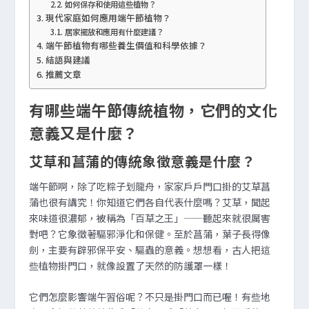
如何保存和使用這些植物？
現代家庭如何應用端午節植物？
居家擺放和應用有什麼建議？
端午節植物有哪些養生價值和科學依據？
結語與建議
推薦文章
有哪些端午節傳統植物，它們的文化
意義又是什麼？
艾草和菖蒲的傳統象徵意義是什麼？
端午節啊，除了吃粽子划龍舟，家家戶戶門口掛的艾草菖
蒲也很有講究！你知道它們各自代表什麼嗎？艾草，聞起
來味道很濃郁，被稱為「百草之王」——聽起來就很厲害
對吧？它象徵著驅邪淨化和保健。至於菖蒲，葉子長得像
劍，主要有辟邪保平安、驅蟲的意義。想想看，古人把這
些植物掛門口，就像設置了天然的防護罩一樣！
它們怎麼影響端午習俗呢？不只是掛門口而已喔！有些地