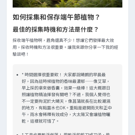
如何採集和保存端午節植物？
最佳的採集時機和方法是什麼？
採收端午植物啊，眉角還真不少！想讓它們發揮最大效
用，採收時機和方法很重要。讓我來跟你分享一下我的經
驗談吧！
*
時間選擇很重要欸！
大家都說晴朗的早晨最
好，因為這時候植物的香味最濃郁——像艾草，
早上採的拿來做香囊，效果一級棒！這大概跟日
照讓植物精油揮發有關吧？不過，我個人覺得也
不一定要拘泥於大晴天，像菖蒲就長在比較潮濕
的地方，有點露水也OK。重點是避開雨天和正中
午，雨水會稀釋有效成分，大太陽又會讓植物曬
乾，這樣就可惜了。
*
工具也要乾淨俐落！
用乾淨的剪刀或刀子，能