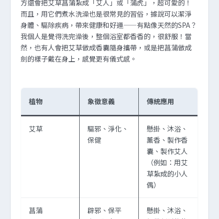
方還會把艾草菖蒲紮成「艾人」或「蒲虎」，超可愛的！
而且，用它們煮水洗澡也是很常見的習俗，據說可以潔淨
身體、驅除疾病，帶來健康和好運——有點像天然的SPA？
我個人是覺得洗完澡後，整個浴室都香香的，很舒服！當
然，也有人會把艾草做成香囊隨身攜帶，或是把菖蒲做成
劍的樣子戴在身上，感覺更有儀式感。
植物
象徵意義
傳統應用
艾草
驅邪、淨化、
懸掛、沐浴、
保健
薰香、製作香
囊、製作艾人
（例如：用艾
草紮成的小人
偶）
菖蒲
辟邪、保平
懸掛、沐浴、