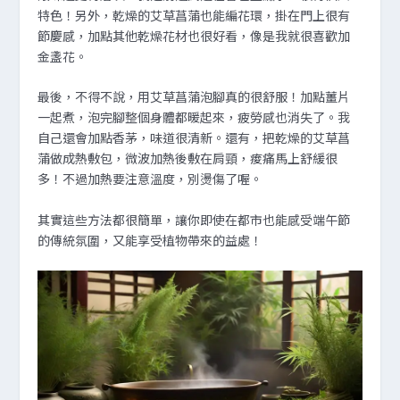
特色！另外，乾燥的艾草菖蒲也能編花環，掛在門上很有
節慶感，加點其他乾燥花材也很好看，像是我就很喜歡加
金盞花。
最後，不得不說，用艾草菖蒲泡腳真的很舒服！加點薑片
一起煮，泡完腳整個身體都暖起來，疲勞感也消失了。我
自己還會加點香茅，味道很清新。還有，把乾燥的艾草菖
蒲做成熱敷包，微波加熱後敷在肩頸，痠痛馬上舒緩很
多！不過加熱要注意溫度，別燙傷了喔。
其實這些方法都很簡單，讓你即使在都市也能感受端午節
的傳統氛圍，又能享受植物帶來的益處！