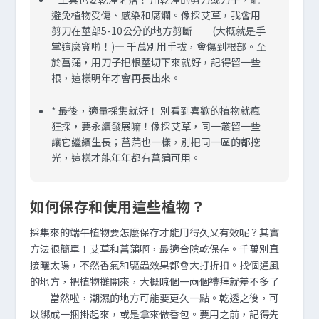
避免植物受傷、感染和腐爛。像採艾草，我會用
剪刀在莖部5-10公分的地方剪斷——(大概就是手
掌這麼寬啦！)— 千萬別用手拔，會傷到根部。至
於菖蒲，用刀子把根莖切下來就好，記得留一些
根，這樣明年才會再長出來。
*
最後，適量採集就好！
別看到喜歡的植物就瘋
狂採，要永續發展嘛！像採艾草，同一叢留一些
讓它繼續生長；菖蒲也一樣，別把同一區的都挖
光，這樣才能年年都有菖蒲可用。
如何保存和使用這些植物？
採集來的端午植物要怎麼保存才能用得久又有效呢？其實
方法很簡單！艾草和菖蒲啊，最適合陰乾保存。千萬別直
接曬太陽，不然香氣和驅蟲效果都會大打折扣。找個通風
的地方，把植物攤開來，大概晾個一兩個禮拜就差不多了
——當然啦，潮濕的地方可能要更久一點。乾透之後，可
以綁成一捆掛起來，或是拿來做香包。要用之前，記得先