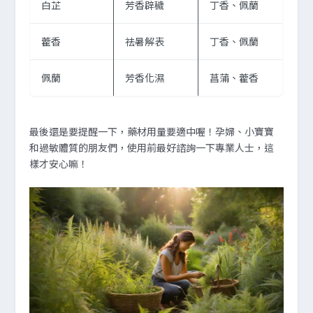
白芷
芳香辟穢
丁香、佩蘭
藿香
祛暑解表
丁香、佩蘭
佩蘭
芳香化濕
菖蒲、藿香
最後還是要提醒一下，藥材用量要適中喔！孕婦、小寶寶
和過敏體質的朋友們，使用前最好諮詢一下專業人士，這
樣才安心嘛！