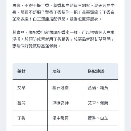
再來，不得不提丁香、藿香和白芷這三劍客。夏天容易中
暑、腸胃不舒服？藿香丁香幫你一把！鼻塞頭痛？丁香白
芷來救援！白芷還能搭配佩蘭，讓香包更添層次。
其實啊，調配香包就像調配香水一樣，可以根據個人需求
混搭。想預防感冒就用丁香藿香；想驅蟲就選艾草菖蒲；
想睡個好覺就用菖蒲佩蘭。
藥材
功效
搭配建議
艾草
驅邪避穢
菖蒲、雄黃
菖蒲
辟穢安神
艾草、佩蘭
丁香
溫中暖胃
藿香、白芷