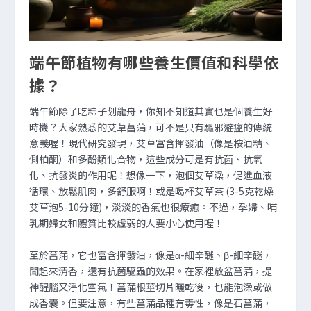
端午節植物有哪些養生價值和科學依
據？
端午節除了吃粽子划龍舟，你知不知道其實也是個養生好
時機？大家熟悉的艾草菖蒲，可不是只有驅邪避瘟的傳統
意義喔！現代研究發現，艾草富含揮發油（像是桉油精、
側柏酮）和多酚類化合物，這些成分可是有抗菌、抗氧
化、抗發炎的作用呢！想像一下，泡個艾草澡，促進血液
循環、放鬆肌肉，多舒服啊！或是喝杯艾草茶 (3-5克乾燥
艾草泡5-10分鐘)，淡淡的香氣也很療癒。不過，孕婦、哺
乳期婦女和體質比較虛弱的人要小心使用喔！
至於菖蒲，它也富含揮發油，像是α-細辛醚、β-細辛醚，
聞起來清香，還有抗菌驅蟲的效果。在家裡放盆菖蒲，提
神醒腦又淨化空氣！菖蒲根莖切片曬乾後，也能泡澡或做
成香囊。但要注意，有些菖蒲品種有毒性，像是石菖蒲，