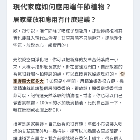
現代家庭如何應用端午節植物？
居家擺放和應用有什麼建議？
欸，跟你說，端午節除了吃粽子划龍舟，那些傳統植物其
實也能融入現代生活喔！艾草菖蒲不只能避邪，還能淨化
空氣、放鬆身心，超實用的！
先說說空間淨化吧。你可以把新鮮的艾草菖蒲紮成一小
束，大概手指那麼長就好，掛在窗邊或門口，自然散發的
香氣很舒服～怕碎屑的話，可以直接買乾燥處理好的。
你
家客廳大概多大
？如果是小空間，用精油擴香很方便，幾
滴精油就能讓整個房間香香的，很放鬆！擴香儀或香氛燈
都可以，記得選天然萃取的精油喔。或者，你也可以自己
做香氛噴霧，100ml的水加幾滴精油，比例自己抓一下，
噴在房間或衣服上都OK。
接著是居家裝飾。自己做香包很有趣！拿個小布袋裝入乾
燥的艾草菖蒲碎和一點棉花，還可以加點薰衣草或薄荷，
讓味道更有層次。我之前還試過在香包上繡字，很有個人