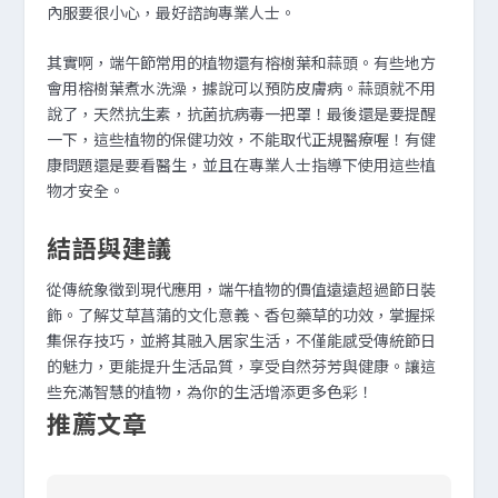
內服要很小心，最好諮詢專業人士。
其實啊，端午節常用的植物還有榕樹葉和蒜頭。有些地方
會用榕樹葉煮水洗澡，據說可以預防皮膚病。蒜頭就不用
說了，天然抗生素，抗菌抗病毒一把罩！最後還是要提醒
一下，這些植物的保健功效，不能取代正規醫療喔！有健
康問題還是要看醫生，並且在專業人士指導下使用這些植
物才安全。
結語與建議
從傳統象徵到現代應用，端午植物的價值遠遠超過節日裝
飾。了解艾草菖蒲的文化意義、香包藥草的功效，掌握採
集保存技巧，並將其融入居家生活，不僅能感受傳統節日
的魅力，更能提升生活品質，享受自然芬芳與健康。讓這
些充滿智慧的植物，為你的生活增添更多色彩！
推薦文章