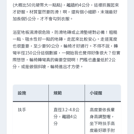
(大概比50元硬幣大一點點)，離牆約4公分，這樣抓握起來
才舒服。材質當然要防滑！啊，還有個小細節，末端最好
加長個5公分，才不會勾到衣服。
浴室地板濕滑很危險，防滑地磚或止滑墊絕對必備！粗糙
一點、吸水性好一點的地磚，走起來比較安心。走道寬度
也很重要，至少要90公分，輪椅才好通行。不得不說，轉
彎半徑150公分這個數據，一開始我也覺得好像很大？但實
際想想，輪椅轉彎真的需要空間啊！門檻也盡量低於2公
分，或是做個斜坡，輪椅進出才方便。
設施
規範
小提醒
扶手
直徑3.2-4.8公
高度要依長輩
分，離牆4公
身高調整喔，
分
坐下時扶手高
度最好跟手肘