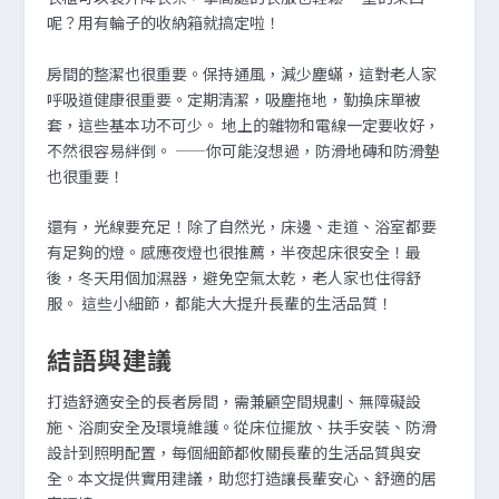
呢？用有輪子的收納箱就搞定啦！
房間的整潔也很重要。保持通風，減少塵蟎，這對老人家
呼吸道健康很重要。定期清潔，吸塵拖地，勤換床單被
套，這些基本功不可少。 地上的雜物和電線一定要收好，
不然很容易絆倒。 ——你可能沒想過，防滑地磚和防滑墊
也很重要！
還有，光線要充足！除了自然光，床邊、走道、浴室都要
有足夠的燈。感應夜燈也很推薦，半夜起床很安全！最
後，冬天用個加濕器，避免空氣太乾，老人家也住得舒
服。 這些小細節，都能大大提升長輩的生活品質！
結語與建議
打造舒適安全的長者房間，需兼顧空間規劃、無障礙設
施、浴廁安全及環境維護。從床位擺放、扶手安裝、防滑
設計到照明配置，每個細節都攸關長輩的生活品質與安
全。本文提供實用建議，助您打造讓長輩安心、舒適的居