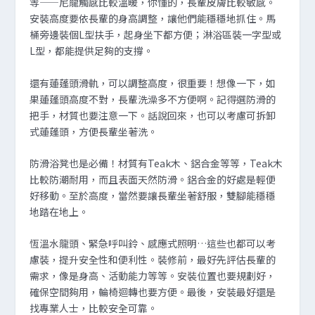
等——尼龍觸感比較溫暖，你懂的，長輩皮膚比較敏感。
安裝高度要依長輩的身高調整，讓他們能穩穩地抓住。馬
桶旁邊裝個L型扶手，起身坐下都方便；淋浴區裝一字型或
L型，都能提供足夠的支撐。
還有蓮蓬頭滑軌，可以調整高度，很重要！想像一下，如
果蓮蓬頭高度不對，長輩洗澡多不方便啊。記得選防滑的
把手，材質也要注意一下。話說回來，也可以考慮可拆卸
式蓮蓬頭，方便長輩坐著洗。
防滑浴凳也是必備！材質有Teak木、鋁合金等等，Teak木
比較防潮耐用，而且表面天然防滑。鋁合金的好處是輕便
好移動。至於高度，當然要讓長輩坐著舒服，雙腳能穩穩
地踏在地上。
恆溫水龍頭、緊急呼叫鈴、感應式照明…這些也都可以考
慮裝，提升安全性和便利性。裝修前，最好先評估長輩的
需求，像是身高、活動能力等等。安裝位置也要規劃好，
確保空間夠用，輪椅迴轉也要方便。最後，安裝最好還是
找專業人士，比較安全可靠。