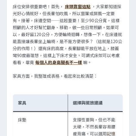
床位安排很重要吧！首先，
床頭靠窗這點
，大家都知道採
光好心情就好，但長輩怕吹風，所以窗簾或屏風一定要
有。接著，床邊空間——這超重要！至少90公分寬，這樣
照顧的人才好幫忙翻身、移動，做一些日常照顧。如果可
以，最好留120公分，方便輪椅迴轉，想像一下，在床邊就
能直接讓長輩坐上輪椅，是不是方便很多？（這就是120公
分的作用！）還有床的高度，長輩腳能平放在地上，膝蓋
彎90度最理想，這樣上下床才安全。可調式床架可以考慮
看看，畢竟
每個人的身高腿長不一樣
嘛。
家具方面，我整理成表格，看起來比較清楚：
家具
選擇與擺放建議
床墊
支撐性要夠，但也不能
太硬，不然長輩容易腰
痠背痛。可以選用
記憶