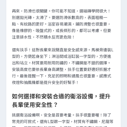
再來，防滑也很關鍵。你可能不知道，選磁磚學問很大！
別選拋光磚，太滑了。要選防滑係數高的，表面粗糙一
點、有紋路的更好。浴室容易潮濕，鋪防滑墊也很重要，
像是橡膠的、吸盤式的，或長條形的，都可以考慮。但要
注意排水性，不然積水反而更危險！
還有扶手！這對長輩來說簡直是安全感來源。馬桶旁邊裝L
型的，方便起身坐下；淋浴間或浴缸裝一字型的，方便進
出和站立。材質要用耐用防鏽的，不鏽鋼是不錯的選擇。
安裝高度也要依長輩身高調整，扶手位置要舒適好抓握才
行。最後提醒一下，充足的照明和通風也很重要，感應式
夜燈和抽風機都是提升安全的好幫手！
如何選擇和安裝合適的衛浴設備，提升
長輩使用安全性？
挑選衛浴設備啊，安全是首要考量。扶手很重要喔！除了
常見的可掀式，還有L型跟一字型，材質有不鏽鋼、尼龍等