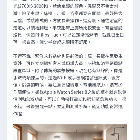
光(2700K-3000K)，就像拿鐵的顏色，溫馨又不會太刺
激。除了主燈，床邊、走道、浴室都要有開關，最好是大
型撥片或感應式的，方便長輩操作。還有啊，通往浴室的
走道可以裝地腳燈，半夜起床上廁所比較安全。有些智能
燈具，例如Philips Hue，可以設定漸亮漸暗，就像日出日
落一樣自然，減少半夜起床眼睛不舒服。
不得不說，緊急求救系統也是必備的！萬一長輩在家發生
意外，可以立刻通知家人或照護人員。床邊和浴室是重點
設置區域。除了傳統的緊急按鈕，現在也有無線的，像是
手錶或項鍊型的，透過Wi-Fi或手機網路發送訊號，很方
便。挑選的時候，要注意連線穩定、電池續航力，還有操
作簡便性。據說Apple Watch Series 8之後的版本就有跌倒
偵測和SOS功能，可以自動撥打電話和通知緊急聯絡人，很
不錯！最後提醒一點，要定期測試系統，確定功能正常運
作喔！