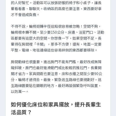
的人好幫忙。活動區可以放張舒服的椅子和小桌子，讓長
輩看看書、聊聊天。收納區的高度也要注意，東西要好拿
才不會造成負擔。
不得不說，輪椅迴轉半徑這點很容易被忽略！空間不夠，
輪椅根本轉不開。至少要150公分，床邊、浴室門口、活動
區都要有這麼大的空間。你想像一下，如果空間不足，長
輩得在房間裡「卡關」，那多不方便！還有，地面一定要
平整，電線、地毯邊緣這些容易絆倒的東西都要移除。
房間動線也很重要。進出房門不能有門檻，最好改成無障
礙斜坡，房門也最好是滑動門或比較輕的推拉門，長輩開
關才省力。家具間距也要注意，床和衣櫃之間至少要90公
分，輪椅才過得去。最後，緊急逃生路線也要規劃好，逃
生路線圖要貼在顯眼的地方，最好再裝個緊急呼叫裝置，
以防萬一。
如何優化床位和家具擺放，提升長輩生
活品質？