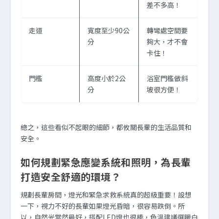
差不多高！
走道
寬度至少90公
轉彎處空間要
分
夠大，才不會
卡住！
門檻
高度小於2公
浴室門檻做斜
分
坡很方便！
總之，這些看似不起眼的細節，都攸關長輩的生活品質和
安全。
如何規劃緊急應變系統和照明，為長輩
打造安全舒適的環境？
規劃長輩房間，燈光和緊急求救系統真的超級重要！設想
一下，視力不好的長輩如果燈光昏暗，很容易跌倒。所
以，自然光當然最好，搭配LED燈也很棒，色溫建議選暖白