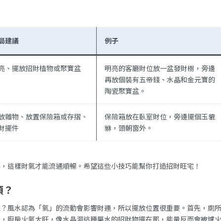
局建議
例子
亮、擺放招財植物或聚寶盆
明亮的客廳財位放一盆發財樹，旁邊
再放個裝有五帝錢、水晶和金元寶的
陶瓷聚寶盆。
放雜物、放置保險箱或存摺、
保險箱放在臥室財位，旁邊擺個玉貔
財擺件
貅，頭朝窗外。
要，這樣財氣才能流通順暢。希望這些小技巧能幫你打造招財旺宅！
項？
呢？風水認為「氣」的流動會影響財運，所以擺放位置很重要。首先，廁
氣，廚房火氣太旺，像水晶洞這種屬水的招財物擺在那，能量反而會被爐