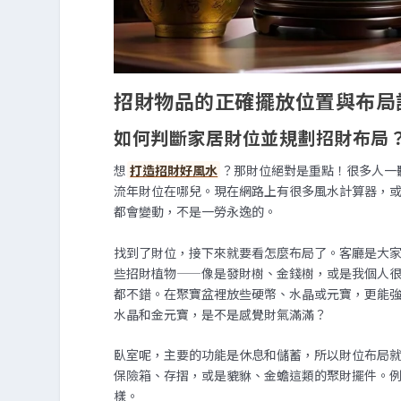
招財物品的正確擺放位置與布局
如何判斷家居財位並規劃招財布局
想
打造招財好風水
？那財位絕對是重點！很多人一
流年財位在哪兒。現在網路上有很多風水計算器，
都會變動，不是一勞永逸的。
找到了財位，接下來就要看怎麼布局了。客廳是大
些招財植物——像是發財樹、金錢樹，或是我個人
都不錯。在聚寶盆裡放些硬幣、水晶或元寶，更能
水晶和金元寶，是不是感覺財氣滿滿？
臥室呢，主要的功能是休息和儲蓄，所以財位布局
保險箱、存摺，或是貔貅、金蟾這類的聚財擺件。
樣。