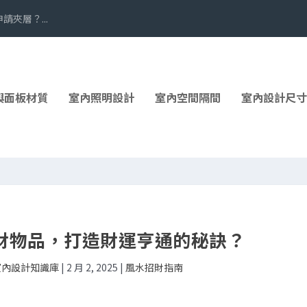
夾層？...
與面板材質
室內照明設計
室內空間隔間
室內設計尺寸
財物品，打造財運亨通的秘訣？
 室內設計知識庫
|
2 月 2, 2025
|
風水招財指南