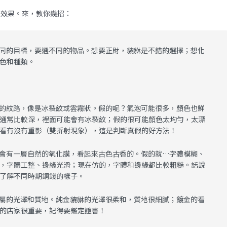
反效果。來，教你幾招：
同的目標，要選不同的物品。想要正財，貔貅是不錯的選擇；想化
色和種類。
的紋路，像是冰裂紋或雲霧狀。假的呢？氣泡可能很多，顏色也鮮
通常比較深，裡面可能會有冰裂紋；假的很可能顏色太均勻，太漂
看有沒有重影（雙折射現象），這是判斷真假的好方法！
會有一層自然的氧化膜，看起來古色古香的。假的就…字體模糊、
，字體工整、邊緣光滑；現在仿的，字體和邊緣都比較粗糙。話說
了解不同時期銅錢的樣子。
屬的光澤和質地。純金貔貅的光澤很柔和，質地很細膩；鍍金的看
的店家很重要，記得要鑑定證書！