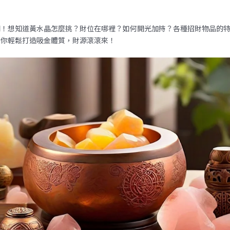
開！想知道黃水晶怎麼挑？財位在哪裡？如何開光加持？各種招財物品的
讓你輕鬆打造吸金體質，財源滾滾來！