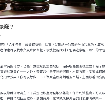
訣竅？
？
聽到「八宅飛星」就覺得複雜，其實它就是結合你家的坐向和年份，算出
或者你也可以找專業風水師幫忙，很快就能找到。但要注意喔，每年的財
家最常待的地方，也是財氣匯聚的重要場所，保持明亮整潔很重要！除了
很喜歡的富貴竹——之外，聚寶盆也是不錯的選擇。材質方面，陶瓷或銅
強化招財效果。你可以想像一下：聚寶盆底部鋪著五帝錢，上面放著閃亮
就要以聚財守財為主。千萬別把臥室財位堆滿雜物！保持乾淨整齊，可以
例如，在財位放個玉貔貅，頭朝窗外，感覺就像把外面的財氣都吸進來一