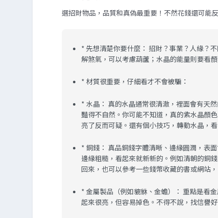
選招財物品，品質和真偽最重要！不然花錢還可能
*
先想清楚你要什麼：
招財？事業？人緣？不
解煞氣，可以考慮葫蘆；水晶的能量則要看顏
*
材質很重要，仔細看才不會被騙：
*
水晶：
真的水晶通常很清澈，裡面會有天然
豔得不自然。你可能不知道，真的紫水晶顏色
亮了反而可疑。還有個小技巧，轉動水晶，看
*
銅錢：
真品銅錢字體清晰、邊緣圓潤，表面
邊緣粗糙，看起來就新新的。例如清朝的銅錢
回來，也可以參考一些錢幣收藏的書或網站，
*
金屬製品（例如貔貅、金蟾）：
重點是看金
起來很亮，但容易掉色。不得不說，找信譽好