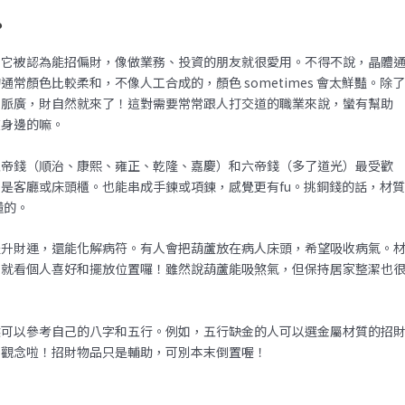
？
！它被認為能招偏財，像做業務、投資的朋友就很愛用。不得不說，晶體
顏色比較柔和，不像人工合成的，顏色 sometimes 會太鮮豔。除
人脈廣，財自然就來了！這對需要常常跟人打交道的職業來說，蠻有幫助
在身邊的嘛。
五帝錢（順治、康熙、雍正、乾隆、嘉慶）和六帝錢（多了道光）最受歡
是客廳或床頭櫃。也能串成手鍊或項鍊，感覺更有fu。挑銅錢的話，材
懂的。
提升財運，還能化解病符。有人會把葫蘆放在病人床頭，希望吸收病氣。
狀就看個人喜好和擺放位置囉！雖然說葫蘆能吸煞氣，但保持居家整潔也
候可以參考自己的八字和五行。例如，五行缺金的人可以選金屬材質的招
財觀念啦！招財物品只是輔助，可別本末倒置喔！