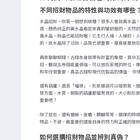
不同招財物品的特性與功效有哪些
水晶招財，你第一個想到哪種？很多人會說黃水晶
透、顏色純正的黃水晶看起來真的蠻舒服的，天然的通常
黃水晶，粉晶也能招財喔！它主打人緣，人緣好，
的。挑水晶除了功效，品質也很重要，畢竟是要放
再來聊聊銅錢！古錢本身就帶有財富的象徵，其中
迎。聽說五帝錢能量很強，可以放在家裡的財位，像
和年份很重要，真品古錢和現代仿製品的價值… 你
還有葫蘆！諧音「福祿」，形狀據說可以吸煞氣，
質方面，木質、銅製的葫蘆都蠻常見的，大小和形
重要吧？
除了這些，還有貔貅、金蟾、麒麟等等，選擇的時
物品。不過，最重要的還是自身的努力和正確的理
如何選購招財物品並辨別真偽？