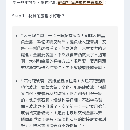
享一些小撇步，讓你也能
輕鬆打造理想的居家風格
！
Step 1：材質怎麼搭才好看？
* 木材配金屬，一冷一暖超有層次！胡桃木搭黑
色金屬，整個沉穩又時尚；淺色橡木配黃銅，又
是不一樣的輕盈活潑。但要注意，木材要做防火
處理，金屬要防鏽，不然以後麻煩就大了。還有
啊，木材和金屬的連接方式也很重要，要用隱藏
式螺絲或特殊的連接件，才不會破壞整體美感。
* 石材配玻璃，高級感直接拉滿！大理石配透明
強化玻璃，奢華大氣；文化石配磨砂玻璃，溫馨
又自然。安裝石材的時候，黏合劑要用好一點
的，像是雲石膠，填縫也要仔細，不然容易裂
開。玻璃更不用說了，安全第一！一定要用強化
玻璃或夾膠玻璃，固定要用玻璃夾或金屬框架，
穩固最重要！還有，玻璃和石材的銜接處要密封
好，不然水氣滲進去就不好處理了。