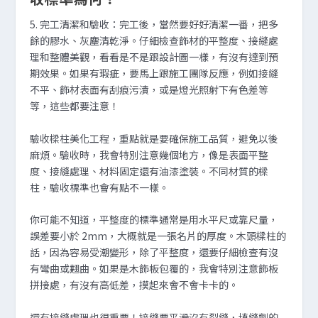
5. 完工清潔和驗收
：完工後，當然要好好清潔一番，把多
餘的膠水、灰塵清乾淨。仔細檢查飾材的平整度、接縫處
理和整體美觀，看看是不是跟設計圖一樣，有沒有達到預
期效果。如果有瑕疵，要馬上跟施工團隊反應，例如接縫
不平、飾材表面有刮痕污漬，或是燈光照射下有色差等
等，這些都要注意！
驗收樑柱美化工程，重點就是要確保施工品質，避免以後
麻煩。驗收時，我會特別注意幾個地方，像是表面平整
度、接縫處理、材料固定還有油漆塗裝。不同材質的樑
柱，驗收標準也會有點不一樣。
你可能不知道，平整度的標準通常是用水平尺或靠尺量，
誤差要小於 2mm，大概就是一張名片的厚度。木頭樑柱的
話，因為容易受潮變形，除了平整度，還要仔細檢查有沒
有彎曲或翹曲。如果是木飾板包覆的，我會特別注意飾板
拼接處，有沒有高低差，摸起來會不會卡卡的。
還有接縫處理也很重要！接縫要平滑沒有裂縫，填縫劑的