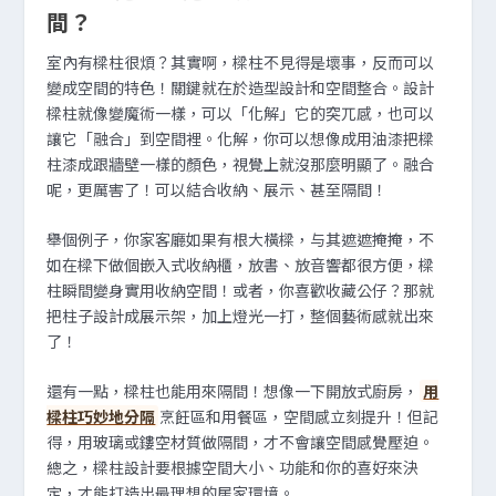
間？
室內有樑柱很煩？其實啊，樑柱不見得是壞事，反而可以
變成空間的特色！關鍵就在於造型設計和空間整合。設計
樑柱就像變魔術一樣，可以「化解」它的突兀感，也可以
讓它「融合」到空間裡。化解，你可以想像成用油漆把樑
柱漆成跟牆壁一樣的顏色，視覺上就沒那麼明顯了。融合
呢，更厲害了！可以結合收納、展示、甚至隔間！
舉個例子，你家客廳如果有根大橫樑，与其遮遮掩掩，不
如在樑下做個嵌入式收納櫃，放書、放音響都很方便，樑
柱瞬間變身實用收納空間！或者，你喜歡收藏公仔？那就
把柱子設計成展示架，加上燈光一打，整個藝術感就出來
了！
還有一點，樑柱也能用來隔間！想像一下開放式廚房，
用
樑柱巧妙地分隔
烹飪區和用餐區，空間感立刻提升！但記
得，用玻璃或鏤空材質做隔間，才不會讓空間感覺壓迫。
總之，樑柱設計要根據空間大小、功能和你的喜好來決
定，才能打造出最理想的居家環境。