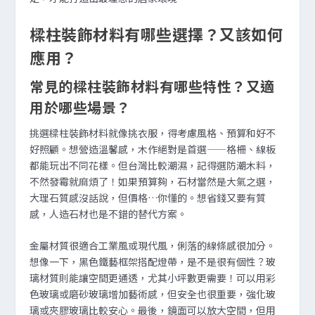
樑柱裝飾材料有哪些選擇？又該如何
應用？
常見的樑柱裝飾材料有哪些特性？又適
用於哪些場景？
挑選樑柱裝飾材料就像挑衣服，得考慮風格、預算和好不
好照顧。想營造溫馨感，木作絕對是首選——格柵、線板
都能玩出不同花樣。但台灣比較潮濕，記得選防潮木料，
不然發霉就麻煩了！如果預算夠，石材當然是大氣之選，
大理石質感沒話說，但價格…你懂的。想省錢又要有質
感，人造石材也是不錯的替代方案。
金屬材質很適合工業風或現代風，俐落的線條感很加分。
想像一下，黑色鐵藝框架搭配燈帶，是不是很有個性？玻
璃材質則能讓空間更通透，尤其小坪數更需要！可以用彩
色玻璃或磨砂玻璃增加藝術感，但安全也很重要，強化玻
璃或夾膠玻璃比較安心。最後，鏡面可以放大空間，但用