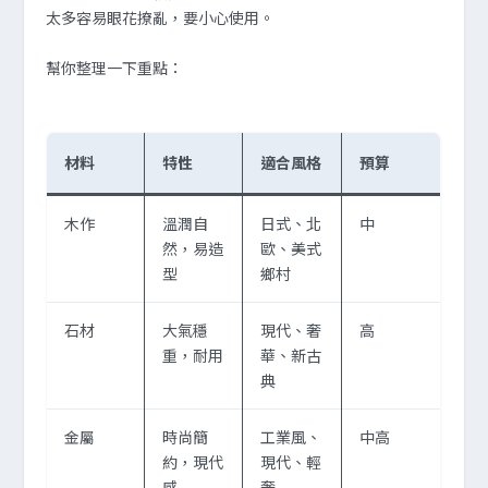
太多容易眼花撩亂，要小心使用。
幫你整理一下重點：
材料
特性
適合風格
預算
木作
溫潤自
日式、北
中
然，易造
歐、美式
型
鄉村
石材
大氣穩
現代、奢
高
重，耐用
華、新古
典
金屬
時尚簡
工業風、
中高
約，現代
現代、輕
感
奢