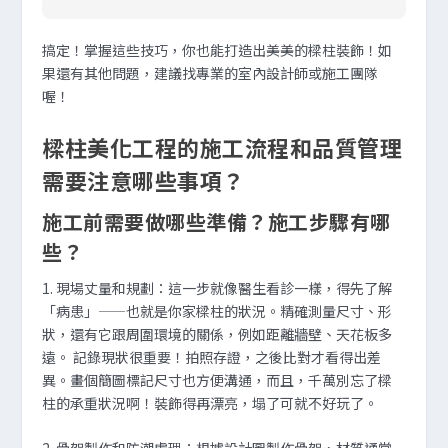
搞定！掌握這些技巧，你也能打造出美美的樑柱裝飾！如
果還有其他問題，建議找專業的室內設計師或施工團隊
喔！
樑柱美化工程的施工流程和品質管理
需要注意哪些事項？
施工前需要做哪些準備？施工步驟有哪
些？
1. 現場丈量和規劃
：這一步就像醫生看診一樣，得先了解
「病患」——也就是你家樑柱的狀況。精確測量尺寸、形
狀，還有它跟周圍環境的關係，例如距離牆壁、天花板多
遠。 記錄現狀很重要！拍照存證，之後比對才看得出差
異。畫個簡圖標記尺寸也方便溝通，而且，千萬別忘了樑
柱的承重狀況啊！裝飾得再漂亮，塌了可就不好玩了。