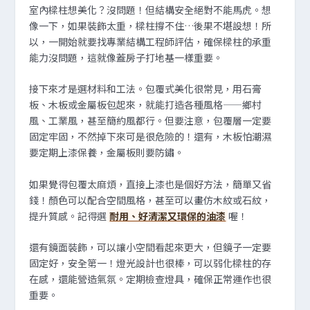
室內樑柱想美化？沒問題！但結構安全絕對不能馬虎。想
像一下，如果裝飾太重，樑柱撐不住…後果不堪設想！所
以，一開始就要找專業結構工程師評估，確保樑柱的承重
能力沒問題，這就像蓋房子打地基一樣重要。
接下來才是選材料和工法。包覆式美化很常見，用石膏
板、木板或金屬板包起來，就能打造各種風格——鄉村
風、工業風，甚至簡約風都行。但要注意，包覆層一定要
固定牢固，不然掉下來可是很危險的！還有，木板怕潮濕
要定期上漆保養，金屬板則要防鏽。
如果覺得包覆太麻煩，直接上漆也是個好方法，簡單又省
錢！顏色可以配合空間風格，甚至可以畫仿木紋或石紋，
提升質感。記得選
耐用、好清潔又環保的油漆
喔！
還有鏡面裝飾，可以讓小空間看起來更大，但鏡子一定要
固定好，安全第一！燈光設計也很棒，可以弱化樑柱的存
在感，還能營造氣氛。定期檢查燈具，確保正常運作也很
重要。