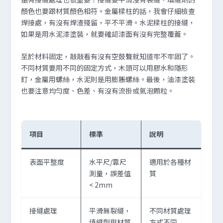
顏色也要跟材質顏色相符。金屬樑柱的話，我會仔細檢查
焊接處，有沒有焊渣殘留，平不平滑。水泥樑柱的接縫，
如果是用水泥漆塗裝，就要確認漆面有沒有完整覆蓋。
至於材料固定，敲敲看有沒有空鼓聲就知道牢不牢固了。
不同材質要用不同的固定方式，木頭可以用膠水和隱形
釘，金屬用螺絲，水泥則是用膨脹螺絲。最後，油漆塗裝
也要注意均勻度、色差、有沒有流掛或氣泡顆粒。
項目
標準
說明
表面平整度
水平尺/靠尺
適用於各種材
測量，誤差值
質
< 2mm
接縫處理
平滑無裂縫，
不同材質處理
填縫劑與材質
方式不同