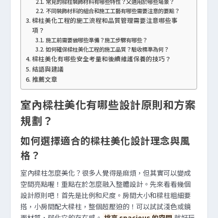
常見的樑柱裝飾材料有哪些特性？又適用於哪些場景？
不同裝飾材料的組合和施工工藝有哪些需要注意的要點？
樑柱美化工程的施工流程和品質管理需要注意哪些事
項？
施工前需要做哪些準備？施工步驟有哪些？
如何確保樑柱美化工程的施工品質？驗收標準為何？
樑柱美化有哪些安全考量和後續維護保養的技巧？
結語與建議
推薦文章
室內樑柱美化有哪些設計原則和方案
規劃？
如何選擇適合的樑柱美化設計理念與風
格？
室內樑柱怎麼美化？很多人覺得是麻煩，但其實可以變成
空間亮點喔！重點在於怎麼融入整體設計。先來看看幾個
設計原則吧！首先是比例和尺度。房間大小和樑柱粗細要
搭，小房間配大樑柱，整個超壓迫的！可以試試淺色或鏡
面材質，弱化它的存在感。
挑高 spacious 的空間
就好玩