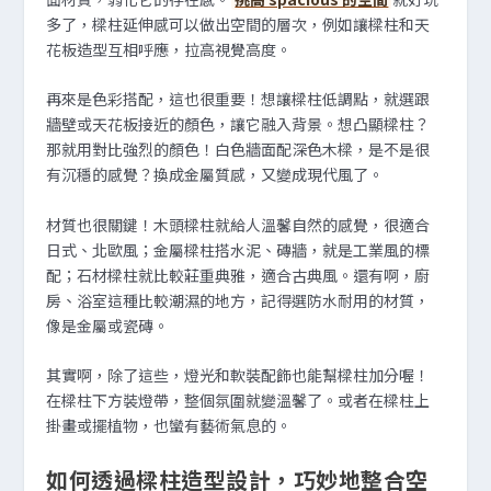
多了，樑柱延伸感可以做出空間的層次，例如讓樑柱和天
花板造型互相呼應，拉高視覺高度。
再來是色彩搭配，這也很重要！想讓樑柱低調點，就選跟
牆壁或天花板接近的顏色，讓它融入背景。想凸顯樑柱？
那就用對比強烈的顏色！白色牆面配深色木樑，是不是很
有沉穩的感覺？換成金屬質感，又變成現代風了。
材質也很關鍵！木頭樑柱就給人溫馨自然的感覺，很適合
日式、北歐風；金屬樑柱搭水泥、磚牆，就是工業風的標
配；石材樑柱就比較莊重典雅，適合古典風。還有啊，廚
房、浴室這種比較潮濕的地方，記得選防水耐用的材質，
像是金屬或瓷磚。
其實啊，除了這些，燈光和軟裝配飾也能幫樑柱加分喔！
在樑柱下方裝燈帶，整個氛圍就變溫馨了。或者在樑柱上
掛畫或擺植物，也蠻有藝術氣息的。
如何透過樑柱造型設計，巧妙地整合空