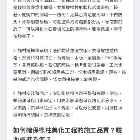
2. 骨架製作和防潮處理
：根據設計圖製作骨架，材質通常
是輕鋼龍骨或木龍骨，要根據樑柱形狀和承重來選。接
著，關鍵中的關鍵——防潮！尤其台灣這麼潮濕，不做防
潮，骨架很容易壞。防潮塗料或防潮膜都好用，像南部的
房子，可以用耐水石膏板加上防潮塗料，雙重保護，就不
怕發霉了。
3. 飾材選擇和裁切
：選飾材就像選衣服，要考慮整體風
格、預算和材質特性。石膏板、木板、金屬板、PVC板等
等，各有優缺點。裁切的時候，精準測量很重要！工具也
要用對，例如切PVC板用美工刀，切木板用電鋸。還有，接
縫的處理也很關鍵，45度角拼接會比較美觀。
4. 飾材安裝和固定
：安裝飾材得注意平整和美觀。膠水、
螺絲都可以用來固定，用防水膠填縫可以防止水分滲入，
又美觀。如果樑柱形狀不規則，可以分段安裝，用彈性填
縫劑填補縫隙，這樣就服貼啦！
如何確保樑柱美化工程的施工品質？驗
收標準為何？