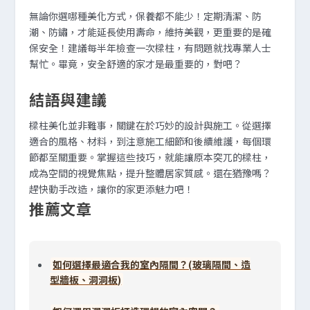
無論你選哪種美化方式，保養都不能少！定期清潔、防
潮、防鏽，才能延長使用壽命，維持美觀，更重要的是確
保安全！建議每半年檢查一次樑柱，有問題就找專業人士
幫忙。畢竟，安全舒適的家才是最重要的，對吧？
結語與建議
樑柱美化並非難事，關鍵在於巧妙的設計與施工。從選擇
適合的風格、材料，到注意施工細節和後續維護，每個環
節都至關重要。掌握這些技巧，就能讓原本突兀的樑柱，
成為空間的視覺焦點，提升整體居家質感。還在猶豫嗎？
趕快動手改造，讓你的家更添魅力吧！
推薦文章
如何選擇最適合我的室內隔間？(玻璃隔間、造
型牆板、洞洞板)