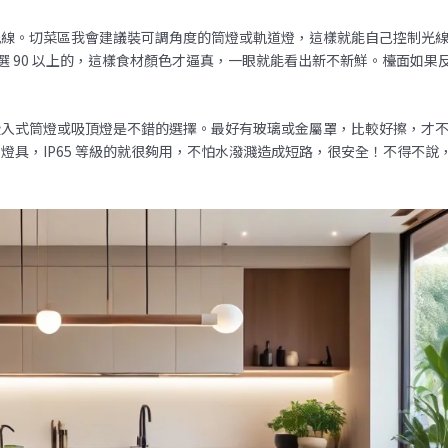
光線。切菜區我會建議裝可調角度的筒燈或軌道燈，這樣就能自己控制光
選 90 以上的，這樣食材顏色才逼真，一眼就能看出新不新鮮。檯面如果
。
嵌入式筒燈或吸頂燈是不錯的選擇。最好有玻璃或金屬罩，比較好擦，才
具，IP65 等級的就很夠用，不怕水潑濺造成短路，很安全！不得不說