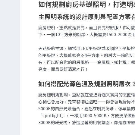
如何規劃廚房基礎照明，打造明
主照明系統的設計原則與配置方案
廚房照明，重點就是要亮，而且要亮得舒服！你可能不
下，一個10平方米的廚房，大概需要1500-200
天花板的主燈，通常用LED平板燈或吸頂燈。平板燈
的平板燈，大概能照亮3-4平方米。廚房大一點的
有，可以配合你的廚房風格——金屬風、鄉村風，
亮度，而且要好清潔才行！
如何搭配光源色溫及規劃照明層次
廚房照明規劃啊，重點就在營造舒適又實用的烹飪
心情也會更好。先來聊聊色溫吧——你會發現廚房不同
5000K的自然光最適合，看起來明亮清晰，像早
「spotlight」，一樣用4000-5000K，方
3000K的暖光啦，營造溫馨的用餐氛圍，像是咖啡廳