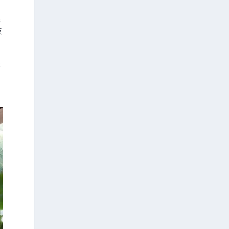
線
反
不
，