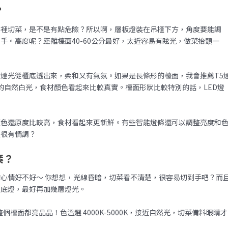
？
房裡切菜，是不是有點危險？所以啊，層板燈裝在吊櫃下方，角度要能調
手。高度呢？距離檯面40-60公分最好，太近容易有眩光，做菜抬頭一
燈光從櫃底透出來，柔和又有氣氛。如果是長條形的檯面，我會推薦T5
00K的自然白光，食材顏色看起來比較真實。檯面形狀比較特別的話，LED燈
，顏色還原度比較高，食材看起來更新鮮。有些智能燈條還可以調整亮度和
是很有情調？
案？
心情好不好～ 你想想，光線昏暗，切菜看不清楚，很容易切到手吧？而
櫃底燈，最好再加幾層燈光。
個檯面都亮晶晶！色溫選 4000K-5000K，接近自然光，切菜備料眼睛才