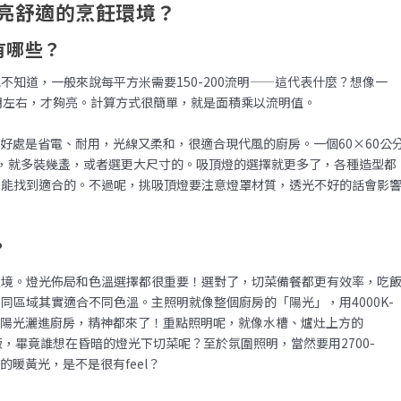
亮舒適的烹飪環境？
有哪些？
知道，一般來說每平方米需要150-200流明——這代表什麼？想像一
0流明左右，才夠亮。計算方式很簡單，就是面積乘以流明值。
好處是省電、耐用，光線又柔和，很適合現代風的廚房。一個60×60公
話，就多裝幾盞，或者選更大尺寸的。吸頂燈的選擇就更多了，各種造型都
都能找到適合的。不過呢，挑吸頂燈要注意燈罩材質，透光不好的話會影
？
環境。燈光佈局和色溫選擇都很重要！選對了，切菜備餐都更有效率，吃
區域其實適合不同色溫。主照明就像整個廚房的「陽光」，用4000K-
晨的陽光灑進廚房，精神都來了！重點照明呢，就像水槽、爐灶上方的
便洗菜做飯，畢竟誰想在昏暗的燈光下切菜呢？至於氛圍照明，當然要用2700-
的暖黃光，是不是很有feel？