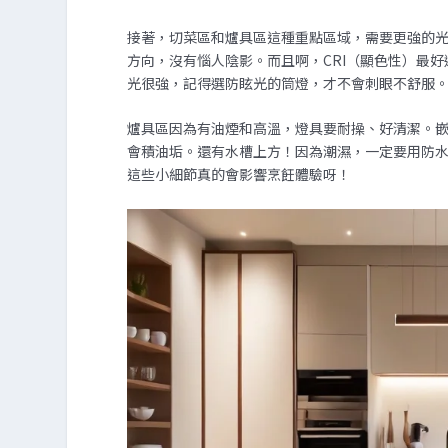
接著，切菜區和爐具區這種重點區域，需要更強的
方向，沒有惱人陰影。而且啊，CRI（顯色性）最好
光很強，記得選防眩光的筒燈，才不會刺眼不舒服
爐具區因為有油煙和高溫，燈具要耐操、好清潔。
會積油垢。還有水槽上方！因為潮濕，一定要用防水燈
這些小細節真的會影響烹飪體驗呀！