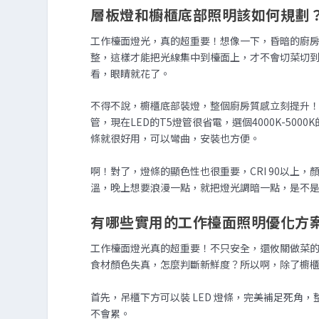
層板燈和櫥櫃底部照明該如何規劃
工作檯面燈光，真的超重要！想像一下，昏暗的廚
整，這樣才能把光線集中到檯面上，才不會切菜切到
看，眼睛就花了。
不得不說，櫥櫃底部裝燈，整個廚房質感立刻提升！
管，現在LED的T5燈管很省電，選個4000K-50
條就很好用，可以彎曲，安裝也方便。
啊！對了，燈條的顯色性也很重要，CRI 90以上
溫，晚上想要浪漫一點，就把燈光調暗一點，是不
有哪些實用的工作檯面照明優化方
工作檯面燈光真的超重要！不只安全，還攸關做菜的
食材顏色失真，怎麼判斷新鮮度？所以啊，除了櫥
首先，吊櫃下方可以裝 LED 燈條，完美補足死角，整
不會累。