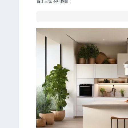
貨比三家不吃虧嘛！