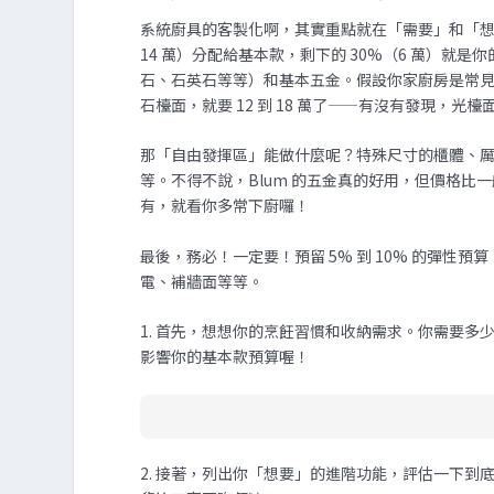
系統廚具的客製化啊，其實重點就在「需要」和「想要
14 萬）分配給基本款，剩下的 30%（6 萬）
石、石英石等等）和基本五金。假設你家廚房是常見的 2
石檯面，就要 12 到 18 萬了——有沒有發現，光
那「自由發揮區」能做什麼呢？特殊尺寸的櫃體、厲害的
等。不得不說，Blum 的五金真的好用，但價格比一
有，就看你多常下廚囉！
最後，務必！一定要！預留 5% 到 10% 的彈性預算
電、補牆面等等。
1. 首先，想想你的烹飪習慣和收納需求。你需要
影響你的基本款預算喔！
2. 接著，列出你「想要」的進階功能，評估一下