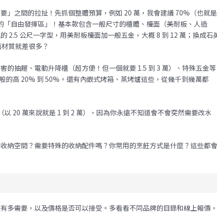
」之間的拉扯！先抓個整體預算，例如 20 萬，我會建議 70%（也就
就是你的「自由發揮區」！基本款包含一般尺寸的櫃體、檯面（美耐板、人造
.5 公尺一字型，用美耐板檯面加一般五金，大概 8 到 12 萬；換成石
檯面材質就差很多？
抽屜、電動升降櫃（超方便！但一個就要 1.5 到 3 萬）、特殊五金等
般的高 20% 到 50%。還有內嵌式烤箱、蒸烤爐這些，從幾千到幾萬都
（以 20 萬來說就是 1 到 2 萬），因為你永遠不知道會不會突然需要改水
多少收納空間？需要特殊的收納配件嗎？你常用的烹飪方式是什麼？這些都
到底有多需要，以及價格是否可以接受。多看看不同品牌的目錄和線上報價