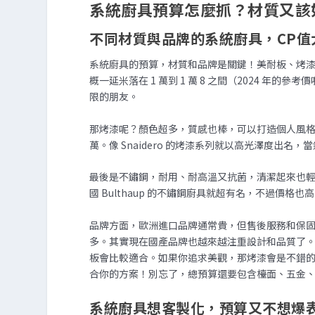
系統廚具預算怎麼抓？材質又該
不同材質與品牌的系統廚具，CP值
系統廚具的預算，材質和品牌是關鍵！美耐板、烤
概一延米落在 1 萬到 1 萬 8 之間（2024 年的
限的朋友。
那烤漆呢？顏色超多，質感也棒，可以打造個人風格，但
萬。像 Snaidero 的烤漆系列就以高光澤度出名
最後是不鏽鋼，耐用、耐高溫又抗菌，清潔起來也輕鬆
國 Bulthaup 的不鏽鋼廚具就超有名，不過價
品牌方面，歐洲進口品牌通常貴，但售後服務和保
多。其實現在國產品牌也越來越注重設計和品質了
板會比較適合。如果你追求美觀，那烤漆會是不錯
合你的方案！別忘了，總預算還要包含檯面、五金
系統廚具想客製化，預算又不想爆