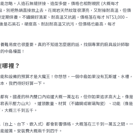
能忽略。人造石無縫拼接、造型多變，價格也相對親民 (大概每才
熱度稍差一點，別把熱鍋直接放上去。花崗岩天然紋理很漂亮，又耐操耐高溫，但價
，而且需要定期保養。不鏽鋼好清潔、耐高溫又抗菌，價格落在每才 NT$3,000 –
。最後是石英石，硬度高、耐刮耐高溫又抗污，但價格也最高，每才
保養難易度也很重要。真的不知道怎麼選的話，找個專業的廚具設計師聊
合的中島檯面！
在哪裡？
功能和設備的預算才是大魔王！你想想，一個中島如果沒有瓦斯爐、水槽
成本，我們得好好算一下。
上都有。國產的林內雙口內焰爐大概一萬左右，但你如果追求高大上，像
荷包君表示壓力山大）。爐頭數量、材質（不鏽鋼或玻璃陶瓷）、功能（像
算，大概三千到五千。
式（台上、台下、嵌入式）都會影響價格，大概落在三千到一萬五之間。
可能破萬。安裝費大概兩千到四千。