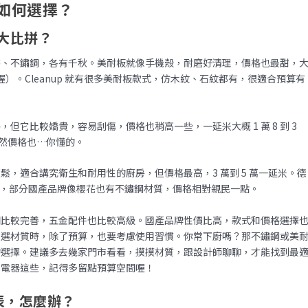
如何選擇？
大比拼？
漆、不鏽鋼，各有千秋。美耐板就像手機殼，耐磨好清理，價格也最甜，
參考價喔）。Cleanup 就有很多美耐板款式，仿木紋、石紋都有，很適合預算有
它比較嬌貴，容易刮傷，價格也稍高一些，一延米大概 1 萬 8 到 3
，當然價格也…你懂的。
，適合講究衛生和耐用性的廚房，但價格最高，3 萬到 5 萬一延米。德
格也高，部分國產品牌像櫻花也有不鏽鋼材質，價格相對親民一點。
固比較完善，五金配件也比較高級。國產品牌性價比高，款式和價格選擇
。選材質時，除了預算，也要考慮使用習慣。你常下廚嗎？那不鏽鋼或美
的選擇。建議多去幾家門市看看，摸摸材質，跟設計師聊聊，才能找到最
、電器這些，記得多留點預算空間喔！
表，怎麼辦？