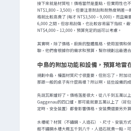
接下來就是材質啦！價格當然是重點，但實用性也不
NT$1,800 – 3,500)，但要注意耐刮和耐
格就比較高貴了 (每才 NT$3,500 – 9,000)
6,000 之間，但容易刮傷，也比較容易留下指紋
NT$4,000 – 12,000，預算充足的話可以考慮。
其實啊，除了價格，廚房的整體風格、使用習慣和
聊，他們會根據你的需求和預算，幫你規劃出最適
中島的附加功能和設備，預算地雷
規劃中島，檯面材質尺寸很重要，但別忘了，附加
那跟一般的桌子有什麼兩樣？所以啊，這些設備的
先說瓦斯爐好了。價格落差很大，從八千到五萬以
Gaggenau的四口爐，那可能就要五萬以上了（
定時、安全裝置）都會影響價格。安裝費還要另外
水槽呢？材質（不鏽鋼、人造石）、尺寸、安裝方
般不鏽鋼水槽大概五千到八千，人造石就貴一點，