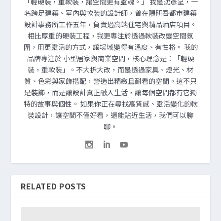
「輕硬裝，重軟裝，讓空間更有靈魂。」 我是沈彥呈，一
名跨足建築、室內與軟裝的設計師，曾在隈研吾都市建築
設計事務所工作五年，負責過高端住宅與精品酒店項目。
相比厚重的硬裝工程，我更專注於透過軟裝改變空間氛
圍，用更靈活的方式，讓場域變得有溫度、有性格。 我的
品牌專注於 小型居家與商業空間，核心理念是：「輕硬
裝，重軟裝」。不大拆大改，而是透過家具、燈光、材
質、色彩與家飾搭配，營造出精緻且耐看的空間。這不只
是裝飾，而是讓設計真正融入生活，讓每個空間都有它獨
特的故事與個性。 如果你正在尋找高質感、靈活變化的軟
裝設計，讓空間不僅好看，還能貼近生活，我們可以聊
聊。
RELATED POSTS