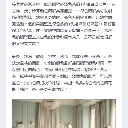
接著就是家具啦！如果牆壁是淺色系的 (例如白或米色)，恭
喜你！幾乎所有顏色的家具都能搭——深色的家具可以創
造強烈對比，讓家具更搶眼；亮色系的家具則可以讓空間
更活潑。但如果牆壁是深色系的 (例如深灰或深藍)，最好搭
配淺色家具，才不會讓空間感覺太壓抑。想像一下，深灰
色的牆壁配上米白色的沙發和原木茶几，是不是感覺很舒
服又很有質感？
最後，別忘了軟裝！抱枕、地毯、窗簾這些小東西，可是
決定風格的關鍵！它們的顏色最好能跟牆壁顏色呼應，可
以選相近的顏色，或是用對比色來點綴，但記得不要太
多，維持視覺平衡很重要。例如，淺藍色的臥室，可以用
藍色、米白色的抱枕和地毯，再加一點點橘色或黃色的花
瓶、檯燈，是不是更有層次感了？