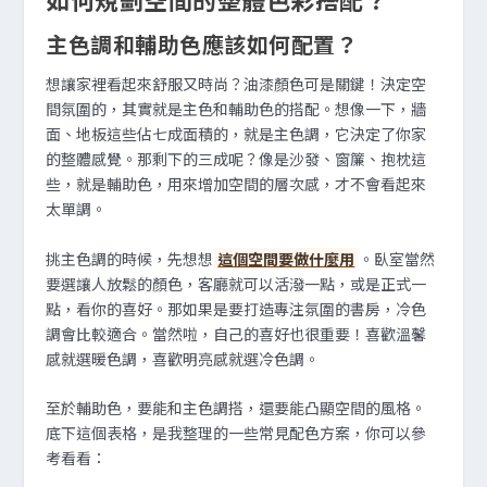
主色調和輔助色應該如何配置？
想讓家裡看起來舒服又時尚？油漆顏色可是關鍵！決定空
間氛圍的，其實就是主色和輔助色的搭配。想像一下，牆
面、地板這些佔七成面積的，就是主色調，它決定了你家
的整體感覺。那剩下的三成呢？像是沙發、窗簾、抱枕這
些，就是輔助色，用來增加空間的層次感，才不會看起來
太單調。
挑主色調的時候，先想想
這個空間要做什麼用
。臥室當然
要選讓人放鬆的顏色，客廳就可以活潑一點，或是正式一
點，看你的喜好。那如果是要打造專注氛圍的書房，冷色
調會比較適合。當然啦，自己的喜好也很重要！喜歡溫馨
感就選暖色調，喜歡明亮感就選冷色調。
至於輔助色，要能和主色調搭，還要能凸顯空間的風格。
底下這個表格，是我整理的一些常見配色方案，你可以參
考看看：