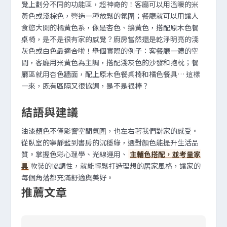
覺上劃分不同的功能區，超神奇的！客廳可以用溫暖的米
黃色或淺棕色，營造一種放鬆的氛圍；餐廳就可以用讓人
食慾大開的橘黃色系，像是杏色、鵝黃色，搭配原木色餐
桌椅，是不是很有家的感覺？廚房當然還是乾淨明亮的淺
灰色或白色最適合啦！舉個實際的例子：客餐廳一體的空
間，客廳用米黃色為主調，搭配淺灰色的沙發和抱枕；餐
廳區就用杏色牆面，配上原木色餐桌椅和橘色餐具… 這樣
一來，既有區隔又很協調，是不是很棒？
結語與建議
油漆顏色不僅影響空間氛圍，也左右著我們對家的感受。
從臥室的寧靜藍到書房的沉穩綠，選對顏色能提升生活品
質。掌握色彩心理學、光線運用、
主輔色搭配，並考量家
具
軟裝的協調性，就能輕鬆打造理想的居家風格，讓家的
每個角落都充滿舒適與美好。
推薦文章