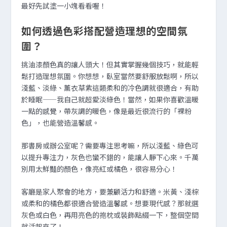
最好先試塗一小塊看看喔！
如何透過色彩搭配營造理想的空間氛
圍？
挑油漆顏色真的讓人頭大！但其實掌握幾個技巧，就能輕
鬆打造理想氛圍。你想想，臥室當然要舒服放鬆啊，所以
淺藍、淡綠、薰衣草紫這類柔和的冷色調就很適合，有助
於睡眠——我自己就超愛淡綠色！當然，如果你喜歡溫暖
一點的感覺，帶灰調的暖色，像是最近很流行的「裸粉
色」，也能營造溫馨感。
那書房或辦公室呢？需要專注思考嘛，所以淺藍、綠色可
以提升專注力，灰色也蠻不錯的，能讓人靜下心來。千萬
別用太鮮豔的顏色，像亮紅或橘色，很容易分心！
客廳是家人聚會的地方，要兼顧活力和舒適。米黃、淺棕
或柔和的橘色都很適合營造溫馨感。想要現代感？那就選
灰色或白色，再用亮色的抱枕或裝飾點綴一下，整個空間
就活起來了！