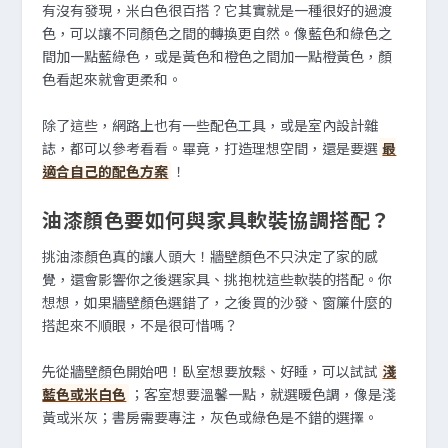
有沒有發現，米白色很百搭？它其實就是一種很好的過渡
色，可以讓不同顏色之間的轉換更自然。像藍色和綠色之
間加一點藍綠色，或是黃色和橙色之間加一點橙黃色，顏
色看起來就會更柔和。
除了這些，網路上也有一些配色工具，或是室內設計雜
誌，都可以參考看看。畢竟，打造理想空間，還是要選
最
適合自己的配色方案
！
油漆顏色要如何與家具軟裝協調搭配？
挑油漆顏色真的讓人頭大！牆壁顏色不只決定了家的感
覺，還會影響你之後選家具、挑抱枕這些軟裝的搭配。你
想想，如果牆壁顏色選錯了，之後買的沙發、窗簾什麼的
搭起來不順眼，不是很可惜嗎？
先從牆壁顏色開始吧！臥室想要放鬆、好睡，可以試試
淺
藍色或米白色
；客室想要溫馨一點，就選暖色調，像是淺
黃或米灰；書房需要專注，灰色或綠色是不錯的選擇。