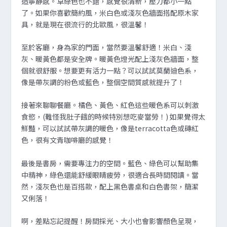
造寧靜感。草綠色也不錯，感覺很清新，壓力都小一點
了。如果你喜歡簡約風，米白色或淺灰色牆面搭配原木家
具，就是現在很流行的北歐風，很溫馨！
至於客廳，身為家的門面，當然要溫馨舒適！米白、淺
灰、暖黃色都是安全牌。暖黃色燈光配上淺灰色牆面，整
個就很舒服。想要更有活力一點？可以試試莫蘭迪色系，
像是帶灰調的粉色或藍色，整個空間質感就提升了！
接著來聊聊餐廳。橘色、黃色、紅色這些暖色系可以刺激
食慾，(難怪我肚子餓的時候特別想吃麥當勞！) 如果覺得太
鮮豔，可以試試帶灰調的暖色，像是terracotta色或磚紅
色，很有文青咖啡廳的感覺！
最後是書房，需要專注力的空間。藍色、綠色可以幫助集
中精神，綠色還能舒緩眼睛疲勞，很適合長時間閱讀。當
然，淺灰色也是百搭款，配上黑色書桌和白色書架，簡潔
又俐落！
啊，差點忘記提醒！房間採光、大小也會影響顏色呈現，