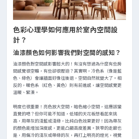
色彩心理學如何應用於室內空間設
計？
油漆顏色如何影響我們對空間的感知？
油漆顏色對空間感影響超大的！有沒有想過為什麼有些房
間感覺很空曠，有些卻很壓迫？其實啊，冷色系（像是藍
色、綠色）會讓牆面好像往後退，空間自然就變大了。相
反的，暖色系（紅色、黃色）則有前進感，讓空間感覺更
溫暖、緊湊。
明度也很重要！亮色放大空間，暗色縮小空間，這應該蠻
直覺的吧？但你可能不知道，低矮的天花板想看起來挑
高，用帶灰的淺藍或淺綠，比純白色效果更好！因為帶灰
的顏色能增加深度感，更能凸顯高度差異。狹窄的走廊也
是，用偏冷的淺灰或帶綠的灰，再打上明亮的燈光，視覺