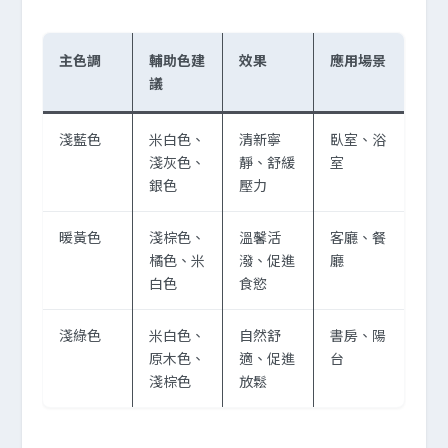
主色調
輔助色建
效果
應用場景
議
淺藍色
米白色、
清新寧
臥室、浴
淺灰色、
靜、舒緩
室
銀色
壓力
暖黃色
淺棕色、
溫馨活
客廳、餐
橘色、米
潑、促進
廳
白色
食慾
淺綠色
米白色、
自然舒
書房、陽
原木色、
適、促進
台
淺棕色
放鬆