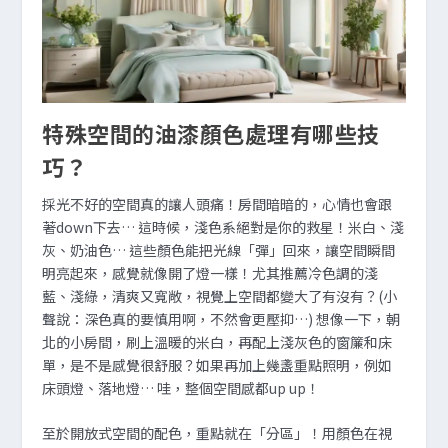
特殊空間的油漆顏色處理有哪些技
巧？
採光不好的空間真的讓人頭痛！房間暗暗的，心情也會跟
著down下去… 這時候，淺色系絕對是你的救星！米白、淺
灰、奶油色… 這些顏色能把光線「彈」回來，讓空間瞬間
明亮起來，感覺就像開了燈一樣！尤其推薦冷色調的淺
藍、淺綠，清爽又寬敞，視覺上空間都變大了有沒有？(小
聲說：深色真的要慎用啊，不然會更壓抑…) 想像一下，朝
北的小房間，刷上溫暖的米白，再配上淺灰色的窗簾和床
單，是不是感覺很舒服？如果再加上幾盞重點照明，例如
床頭燈、落地燈… 哇，整個空間感都up up！
至於開放式空間的配色，重點就在「分區」！用顏色在視