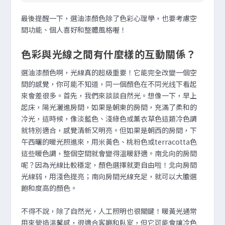
最後提醒一下，選油漆顏色除了色彩心理學，也要考慮空
間功能、個人喜好和整體風格喔！
色彩與光線之間有什麼樣的互動關係？
選油漆顏色啊，光線真的超級重要！它能完全改變一個空
間的感覺，你可能不知道，同一個顏色在不同光线下看起
來會差很多。首先，我們來談談自然光。想像一下，早上
起床，陽光灑進房間，如果是朝東的房間，充滿了柔和的
冷光，這時候，像淡藍色、淺綠色或薰衣草色這類冷色調
就特別適合，感覺清新又明亮。但如果是朝西的房間，下
午西曬的暖光照進來，用米黃色、桃粉色或terracotta色
這些暖色調，整個空間就會變得溫暖舒適。南北向的房間
呢？因為光線比較穩定，顏色選擇就更自由啦！北向房間
光線弱，用淺色提亮；南向房間光線充足，就可以大膽選
飽和度高的顏色。
不得不說，除了自然光，人工照明也很關鍵！暖黃光通常
用來營造溫馨感，很適合客廳和臥室，但它可能會讓冷色