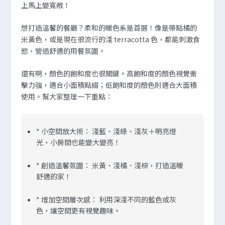
上馬上變寬敞！
想打造溫馨的餐廳？柔和的暖色系是首選！像是帶點橘的
米黃色，或是現在很流行的淺 terracotta 色，都能刺激食
慾，營造舒適的用餐氛圍。
還有啊，顏色的飽和度也很關鍵。高飽和度的顏色視覺衝
擊力強，適合小面積點綴；低飽和度的顏色則適合大面積
使用。幫大家整理一下重點：
*
小空間放大術：
淺藍、淺綠、淺灰＋明亮燈
光，小房間也能變大變亮！
*
創造溫馨氛圍：
米黃、淺橘、淺棕，打造溫暖
舒適的家！
*
增加空間層次感：
利用深淺不同的藍色或灰
色，讓空間更有視覺趣味。