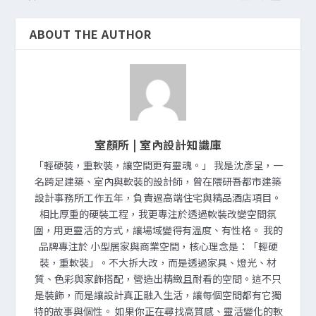
ABOUT THE AUTHOR
室顏所 | 室內設計知識庫
「輕硬裝，重軟裝，讓空間更有靈魂。」 我是沈彥呈，一
名跨足建築、室內與軟裝的設計師，曾在隈研吾都市建築
設計事務所工作五年，負責過高端住宅與精品酒店項目。
相比厚重的硬裝工程，我更專注於透過軟裝改變空間氛
圍，用更靈活的方式，讓場域變得有溫度、有性格。 我的
品牌專注於 小型居家與商業空間，核心理念是：「輕硬
裝，重軟裝」。不大拆大改，而是透過家具、燈光、材
質、色彩與家飾搭配，營造出精緻且耐看的空間。這不只
是裝飾，而是讓設計真正融入生活，讓每個空間都有它獨
特的故事與個性。 如果你正在尋找高質感、靈活變化的軟