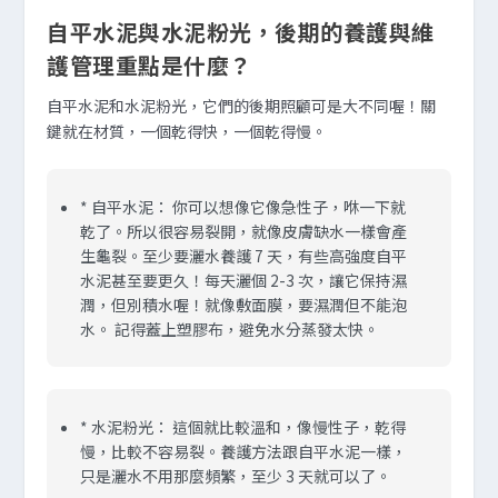
自平水泥與水泥粉光，後期的養護與維
護管理重點是什麼？
自平水泥和水泥粉光，它們的後期照顧可是大不同喔！關
鍵就在材質，一個乾得快，一個乾得慢。
*
自平水泥：
你可以想像它像急性子，咻一下就
乾了。所以很容易裂開，就像皮膚缺水一樣會產
生龜裂。至少要灑水養護 7 天，有些高強度自平
水泥甚至要更久！每天灑個 2-3 次，讓它保持濕
潤，但別積水喔！就像敷面膜，要濕潤但不能泡
水。 記得蓋上塑膠布，避免水分蒸發太快。
*
水泥粉光：
這個就比較溫和，像慢性子，乾得
慢，比較不容易裂。養護方法跟自平水泥一樣，
只是灑水不用那麼頻繁，至少 3 天就可以了。