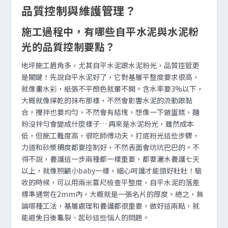
品質控制與維護管理？
施工過程中，有哪些自平水泥與水泥粉
光的品質控制要點？
地坪施工眉角多，尤其自平水泥跟水泥粉光，品質控管更
是關鍵！先說自平水泥好了，它對基層平整度要求很高，
就像畫水彩，紙張不平顏色就暈不開。含水率要3%以下，
大概就像擰乾的抹布那樣，不然會影響水泥的流動跟黏
合。攪拌也要均勻，不然會有結塊，想像一下做蛋糕，麵
粉沒拌勻會變成什麼樣子… 再來是水泥粉光，雖然成本
低，但施工難度高，很吃師傅功夫。打底粉光這些步驟，
力道和砂漿稠度都要控制好，不然表面會坑坑巴巴的。不
得不說，養護這一步兩種都一樣重要，都要灑水養護七天
以上，就像照顧小baby一樣，細心呵護才能頭好壯壯！驗
收的時候，可以用兩米靠尺檢查平整度，自平水泥的落差
標準通常在2mm內，大概就是一張名片的厚度。總之，無
論哪種工法，基層處理和養護都很重要，做好這兩點，就
能避免日後龜裂、起砂這些惱人的問題。