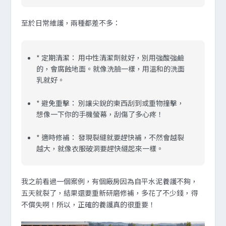
至於日常維護，兩種都差不多：
*
定期清潔：
用中性清潔劑就好，別用強酸強鹼
的，會腐蝕地面。就像洗臉一樣，用溫和的洗面
乳就好。
*
避免重擊：
別讓尖銳的東西刮到或重物撞擊，
想像一下你的手機螢幕，刮傷了多心疼！
*
適時修補：
發現裂縫就要趕快補，不然會越裂
越大，就像衣服破洞要趕快縫起來一樣。
我之前看過一個案例，有個廠房因為自平水泥養護不夠，
五天就裂了，結果還要重新研磨修補，多花了不少錢，得
不償失啊！所以，正確的養護真的很重要！