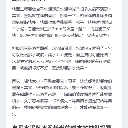
地面工程要做自平水泥還是水泥粉光？很多人搞不清楚。
其實，重點就在你的需求！想像一下，如果你的倉庫要鋪
環氧樹脂地坪，地面得像手機螢幕一樣平，這時就得選自
平水泥，它能做到正負2mm的誤差，超平！而且施工又
快，500平方米的倉庫可能一兩天就搞定，省時又省力。
但如果只是浴室翻新，想省點預算，水泥粉光就夠了。它
可以做出排水坡度，讓水乖乖流走，而且費用可能比自平
水泥便宜個20%-30%。不得不說，師傅的經驗在這很重
要，坡度調得好不好，直接影響排水效果。
所以，場地大小、平整度要求、預算，這些都會影響你的
選擇。其實，很多時候我們以為「差不多就好」，但魔鬼
藏在細節裡。以浴室來說，一點點的坡度偏差就可能導致
積水，久了容易發霉，得不償失。專業的事還是交給專業
的來，找個經驗豐富的團隊評估一下，才能確保萬無一
失！
自平水泥與水泥粉光的成本效益與投資