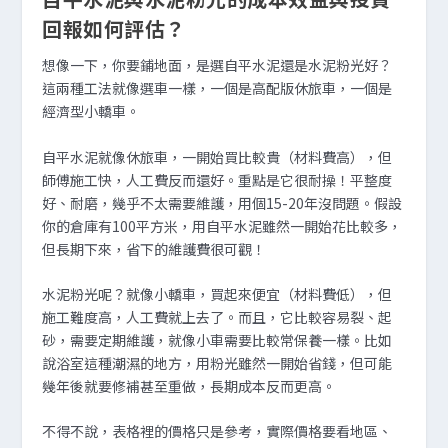
回報如何評估？
想像一下，你要鋪地面，是選自平水泥還是水泥粉光好？
這兩種工法就像選車一樣，一個是高配版休旅車，一個是
經濟型小轎車。
自平水泥就像休旅車，一開始買比較貴（材料費高），但
師傅施工快，人工費反而還好。重點是它很耐操！平整度
好、耐磨，幾乎不太需要維護，用個15-20年沒問題。假設
你的倉庫有100平方米，用自平水泥雖然一開始花比較多，
但長期下來，省下的維護費很可觀！
水泥粉光呢？就像小轎車，買起來便宜（材料費低），但
施工難度高，人工費就上去了。而且，它比較容易裂、起
砂，需要定期維護，就像小車需要比較常保養一樣。比如
說浴室這種潮濕的地方，用粉光雖然一開始省錢，但可能
幾年後就要修補甚至重做，長期成本反而更高。
不得不說，表格裡的價格只是參考，實際價格要看地區、