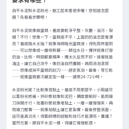
自平水泥和水泥粉光，施工起來差很多喔！想知道怎麼
選？先看看步驟吧！
自平水泥就像做蛋糕，基底要乾淨平整。灰塵、油污、裂
縫？不行！想像一下，蛋糕底不平，上面的奶油怎麼會漂
亮？基底吸水太強？就像海綿吸光蛋糕液，得先用界面劑
——可以想像成一層保鮮膜——鎖住水分。攪拌就像打發
奶油，比例、時間都要精準，攪太久反而不好。接著就是
澆注，讓它自己流平，像奶油自然攤開，再用消泡滾筒
——想像成抹平蛋糕的刮刀——趕走氣泡。最後，等它乾
——就像蛋糕要冷藏定型一樣——通常24-72小時。
水泥粉光呢？比較像捏黏土。基底不用那麼平，小瑕疵可
以靠粉光修補。拌砂漿就像和泥巴，稠度要剛好，能用鏝
刀抹開才行。批覆砂漿就像堆黏土，一層一層慢慢來，再
用鏝刀壓實——就像拍黏土讓它更紮實。最後修整表面，
這可是真功夫！得靠師傅的經驗和技巧才能漂亮。養護？
當然也要，跟自平水泥一樣，得讓它慢慢乾透。