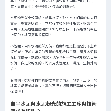
案子。想像一下：百貨公司、辦公室，鋪地板前用它打
底，又快又平！不得不說，這添加劑真是功臣。
水泥粉光就比較傳統，就是水泥、砂、水，師傅的功夫很
重要，得靠經驗鏝平。它的強度和耐磨性很高，很適合停
車場、工廠這種重壓場所。你可以想像一下推著堆高機在
上面跑，地面還是很堅固！
不過呢，自平水泥雖然方便，強度和耐磨性還是比不上水
泥粉光。所以，如果你要蓋的是重機械工廠，還是水泥粉
光比較穩妥。話雖這麼說，現在也有一些特殊用途的自平
水泥，像是快乾型的，可以更快速完工，滿足一些特殊需
求。
其實啊，選哪種材料真的要看實際情況，預算、工期、場
地需求都要考慮進去。真的不行，還是問問專業人士比較
保險啦！
自平水泥與水泥粉光的施工工序與技術
要求有哪些？