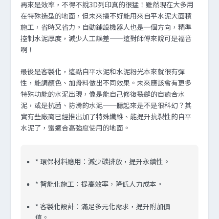
再來是效率，不得不說3D列印真的很猛！雖然現在大多用
在特殊造型的地面，但未來搞不好能用來自平水泥大面積
施工，省時又省力。自動鋪設機器人也是一個方向，精準
控制水泥厚度，減少人工誤差——這對師傅來說可是福音
啊！
最後是客製化，這點自平水泥和水泥粉光本來就很有彈
性，能調顏色、加骨料做出不同效果。未來應該會有更多
特殊功能的水泥出現，像是能自己修復裂縫的自癒合水
泥，或是抗菌、防滑的水泥——聽起來是不是很科幻？其
實有些廠商已經推出加了特殊纖維、能提升抗裂性的自平
水泥了，蠻適合高強度使用的地面。
* 環保材料應用：減少碳排放，提升永續性。
* 智能化施工：提高效率，降低人力成本。
* 客製化設計：滿足多元化需求，提升附加價
值。