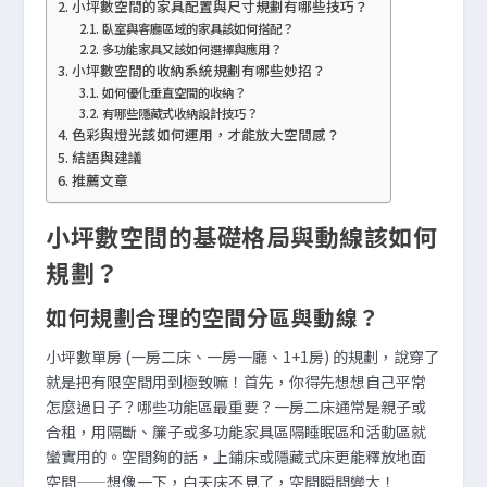
小坪數空間的家具配置與尺寸規劃有哪些技巧？
臥室與客廳區域的家具該如何搭配？
多功能家具又該如何選擇與應用？
小坪數空間的收納系統規劃有哪些妙招？
如何優化垂直空間的收納？
有哪些隱藏式收納設計技巧？
色彩與燈光該如何運用，才能放大空間感？
結語與建議
推薦文章
小坪數空間的基礎格局與動線該如何
規劃？
如何規劃合理的空間分區與動線？
小坪數單房 (一房二床、一房一廳、1+1房) 的規劃，說穿了
就是把有限空間用到極致嘛！首先，你得先想想自己平常
怎麼過日子？哪些功能區最重要？一房二床通常是親子或
合租，用隔斷、簾子或多功能家具區隔睡眠區和活動區就
蠻實用的。空間夠的話，上鋪床或隱藏式床更能釋放地面
空間——想像一下，白天床不見了，空間瞬間變大！