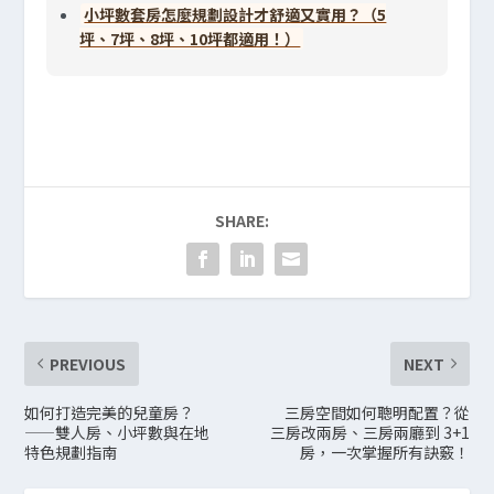
小坪數套房怎麼規劃設計才舒適又實用？（5
坪、7坪、8坪、10坪都適用！）
SHARE:
PREVIOUS
NEXT
如何打造完美的兒童房？
三房空間如何聰明配置？從
——雙人房、小坪數與在地
三房改兩房、三房兩廳到 3+1
特色規劃指南
房，一次掌握所有訣竅！