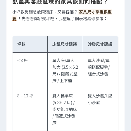
臥室與客廳區域的家具該如何搭配？
小坪數房間想放兩張床、又要客廳？
家具尺寸拿捏很重
要
！先看看你家幾坪吧，我整理了個表格給你參考：
坪數
床組尺寸建議
沙發尺寸建議
< 8 坪
單人床/單人
單人沙發/單
加大 (3.5×6.2
椅搭配腳凳/
尺) / 隱藏式壁
組合式沙發
床 / 上下舖
8 – 12 坪
雙人標準床
雙人沙發/L型
(5×6.2 尺) /
小沙發
多功能收納床
/ 隱藏式沙發
床