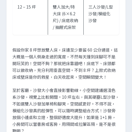
12 – 15 坪
雙人加大/特
三人沙發/L型
大床 (6×6.2
沙發/模組化
尺) / 床底收納
沙發
/ 抽屜式床架
假設你家 8 坪想放雙人床，床邊至少要留 60 公分通道，這
大概是一個人側身走過的寬度，不然每天撞到床腳可不是
開玩笑的！空間不夠？那就把床靠牆吧！床底下、床頭都
可以做收納，充分利用垂直空間。不到 8 坪？上掀式收納
床或壁床是你的救星，白天收起來，空間瞬間變大！
至於客廳，沙發大小會直接影響動線。小空間建議選淺色
系沙發，視覺上比較開闊。10 坪左右，與其硬塞L型沙發，
不如選雙人沙發加單椅和腳凳，空間感更好。不得不說，
模組化沙發真的超彈性，可以隨時調整組合方式！沙發旁
放個小邊桌和立燈，整個舒適度大提升！如果是 1+1 房，
小房間可以當書房或客房，用隔間或拉簾區隔，是不是很
聰明？