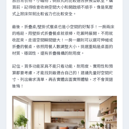
放日常衣物、小雜物；側掀式則比較適合狹長型臥室。購
買前，記得檢查收納空間大小和開啟順不順手，像是氣壓
式上掀床架就比較省力也比較安全。
最後，折疊桌/壁掛式餐桌也是小空間的好幫手！一房兩床
的格局，用壁掛式折疊餐桌就很棒，吃飯時展開，不用就
收起來，走道空間瞬間變大！一房一廳則可以選可伸縮或
折疊的餐桌，依照用餐人數調整大小。挑選重點是桌面的
材質、穩固性，還有折疊機構的耐用度。
記住，買多功能家具不能只看功能，耐用度、實用性和預
算都要考慮，才能找到最適合自己的！建議先量好空間尺
寸、列出需求清單，再去實體店面實際體驗，才不會買錯
後悔！