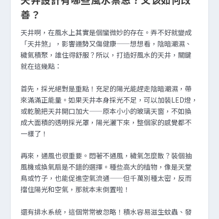
善？
天井啊，在風水上其實是個蠻微妙的存在。弄不好就變成
「天井煞」，影響運勢又傷健康——想想看，陰暗潮濕、
穢氣積聚，誰住得舒服？所以，打造好風水的天井，關鍵
就在這幾點：
首先，採光絕對是重點！充足的陽光能趕走陰暗潮濕，帶
來滿滿正能量。如果天井本身採光不足，可以加裝LED燈，
或乾脆把天井開口加大——原本小小的玻璃天窗，不如換
成大面積的透明採光罩，陽光灑下來，整個家的感覺都不
一樣了！
再來，通風也很重要。悶著不通風，穢氣怎麼散？裝個抽
風機或換氣扇是不錯的選擇。種些高大的植物，像是天堂
鳥或竹子，也能促進空氣流通——但千萬別種太密，反而
擋住陽光和空氣，那就本末倒置啦！
還有排水系統，這個常常被忽略！積水容易滋生蚊蟲、發