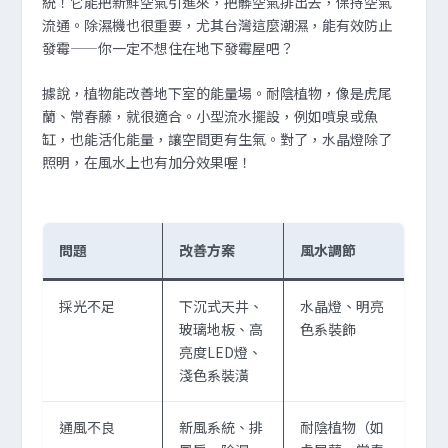
統！它能把新鮮空氣引進來，把髒空氣排出去，保持空氣
流通。除濕機也很重要，尤其台灣這麼潮濕，能有效防止
發霉——你一定不想住在地下發霉屋吧？
據說，植物能改善地下室的能量場。耐陰植物，像是虎尾
蘭、常春藤，就很適合。小型流水擺設，例如噴泉或魚
缸，也能活化能量，讓空間更有生氣。對了，水晶燈除了
照明，在風水上也有加分效果喔！
問題
改善方案
風水調節
採光不足
下沉式天井、
水晶燈、明亮
玻璃地板、高
色系裝飾
亮度LED燈、
淺色系裝潢
通風不良
新風系統、排
耐陰植物（如