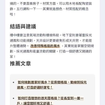
繞的，不要直衝房子。材質方面，可以用木地板配陶瓷裝
飾，五行調和一下——其實就是顏色、材質搭配的概念
啦！
結語與建議
樓中樓要注意氣場流動和樓梯佈局，地下室則要著重採光
通風和功能規劃，天井設計更要避免形成天井煞，才能提
升整體運勢。
改善特殊格局的風水
，其實就是掌握空間規
劃、採光通風和能量流動的關鍵，打造一個舒適又開運的
家！
推薦文章
如何規劃居家好風水？從房間格局、動線到採光
通風，打造舒適好運宅！
如何打造理想的透天厝格局？從長型到一層一
戶，讓空間好用又舒適！