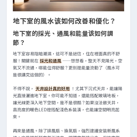
地下室的風水该如何改善和優化？
地下室的採光、通風和能量该如何調
節？
地下室容易陰暗潮濕，這可不是迷信，住在裡面真的不舒
服！關鍵就在
採光和通風
——想想看，整天不見陽光，空
氣又不流通，哪能住得舒服？更別提能量流動了（風水可
是很講究這個的）。
不得不說，
天井設計真的好用
！尤其下沉式天井，能讓陽
光直接灑進地下室。你可能不知道，還能搭配玻璃地板，
讓光線更深入地下空間，是不是很酷？如果沒法做天井，
高亮度的暖色LED燈搭配淺色系裝潢，也能讓空間明亮起
來。
再來是通風。除了排風扇、換氣扇，強烈建議安裝新風系