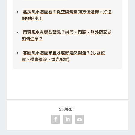
套房風水怎麼看？從空間規劃到方位選擇，打造
開運好宅！
門窗風水有哪些禁忌？拱門、門簾、無外窗又該
如何注意？
客廳風水怎麼布置才能舒適又開運？(沙發位
置、掛畫擺設、燈光配置)
SHARE: