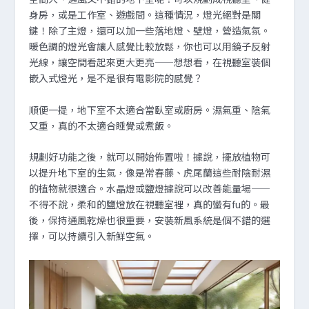
身房，或是工作室、遊戲間。這種情況，燈光絕對是關
鍵！除了主燈，還可以加一些落地燈、壁燈，營造氣氛。
暖色調的燈光會讓人感覺比較放鬆，你也可以用鏡子反射
光線，讓空間看起來更大更亮——想想看，在視聽室裝個
嵌入式燈光，是不是很有電影院的感覺？
順便一提，地下室不太適合當臥室或廚房。濕氣重、陰氣
又重，真的不太適合睡覺或煮飯。
規劃好功能之後，就可以開始佈置啦！據說，擺放植物可
以提升地下室的生氣，像是常春藤、虎尾蘭這些耐陰耐濕
的植物就很適合。水晶燈或鹽燈據說可以改善能量場——
不得不說，柔和的鹽燈放在視聽室裡，真的蠻有fu的。最
後，保持通風乾燥也很重要，安裝新風系統是個不錯的選
擇，可以持續引入新鮮空氣。