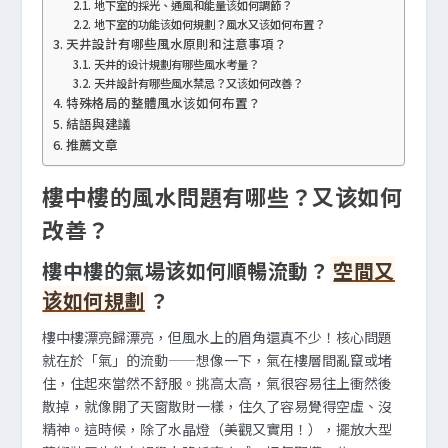
地下室的採光、通風和能量该如何調節？
地下室的功能该如何規劃？風水又该如何布置？
天井設計有哪些風水原則和注意事項？
天井的设计規劃有哪些風水考量？
天井設計有哪些風水禁忌？又该如何改善？
特殊格局的整體風水该如何布置？
結語與建議
推薦文章
樓中樓的風水問題有哪些？又该如何
改善？
樓中樓的氣場该如何順暢流動？
空間又
该如何規劃
？
樓中樓漂亮歸漂亮，但風水上的眉角還真不少！核心問題
就在於「氣」的流動——想像一下，氣在樓層間亂竄或堵
住，住起來當然不舒服。挑高太高，氣很容易往上衝然後
散掉，就像開了天窗散財一樣，住久了容易覺得空虛、沒
精神。這時候，除了水晶燈（美觀又實用！），擺放大型