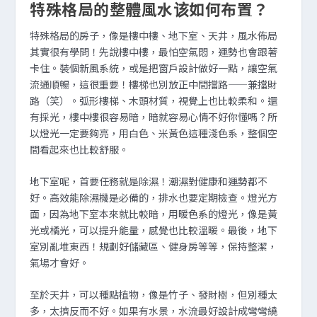
特殊格局的整體風水该如何布置？
特殊格局的房子，像是樓中樓、地下室、天井，風水佈局
其實很有學問！先說樓中樓，最怕空氣悶，運勢也會跟著
卡住。裝個新風系統，或是把窗戶設計做好一點，讓空氣
流通順暢，這很重要！樓梯也別放正中間擋路——兼擋財
路（笑）。弧形樓梯、木頭材質，視覺上也比較柔和。還
有採光，樓中樓很容易暗，暗就容易心情不好你懂嗎？所
以燈光一定要夠亮，用白色、米黃色這種淺色系，整個空
間看起來也比較舒服。
地下室呢，首要任務就是除濕！潮濕對健康和運勢都不
好。高效能除濕機是必備的，排水也要定期檢查。燈光方
面，因為地下室本來就比較暗，用暖色系的燈光，像是黃
光或橘光，可以提升能量，感覺也比較溫暖。最後，地下
室別亂堆東西！規劃好儲藏區、健身房等等，保持整潔，
氣場才會好。
至於天井，可以種點植物，像是竹子、發財樹，但別種太
多，太擠反而不好。如果有水景，水流最好設計成彎彎繞