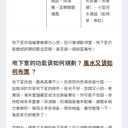
風扇、除濕
虎尾蘭、常春
機、定期開窗
藤）、小型流
通風
水擺設（如噴
泉、魚缸）
地下室改造確實需要花心思，但只要規劃得當，地下室也
能變成舒適的居住空間，甚至是一個秘密基地！
地下室的功能该如何規劃？
風水又该如
何布置
？
地下室改造，眉角其實不少！先想想你想拿來做什麼——
這取決於你家地下室的條件。採光不好、空間又小的，老
實說，拿來當儲藏室或洗衣房最實在。你可能不知道，保
持乾燥有多重要！除濕機、防潮箱是基本配備，通風系統
也要做好。東西太多容易亂，用收納盒、層架整理一下，
看起來也舒服多了。
空間大、通風又不錯的地下室呢？可以規劃成視聽室、健