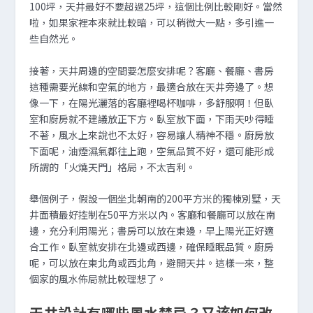
100坪，天井最好不要超過25坪，這個比例比較剛好。當然
啦，如果家裡本來就比較暗，可以稍微大一點，多引進一
些自然光。
接著，天井周邊的空間要怎麼安排呢？客廳、餐廳、書房
這種需要光線和空氣的地方，最適合放在天井旁邊了。想
像一下，在陽光灑落的客廳裡喝杯咖啡，多舒服啊！但臥
室和廚房就不建議放正下方。臥室放下面，下雨天吵得睡
不著，風水上來說也不太好，容易讓人精神不穩。廚房放
下面呢，油煙濕氣都往上跑，空氣品質不好，還可能形成
所謂的「火燒天門」格局，不太吉利。
舉個例子，假設一個坐北朝南的200平方米的獨棟別墅，天
井面積最好控制在50平方米以內。客廳和餐廳可以放在南
邊，充分利用陽光；書房可以放在東邊，早上陽光正好適
合工作。臥室就安排在北邊或西邊，確保睡眠品質。廚房
呢，可以放在東北角或西北角，避開天井。這樣一來，整
個家的風水佈局就比較理想了。
天井設計有哪些風水禁忌？又该如何改