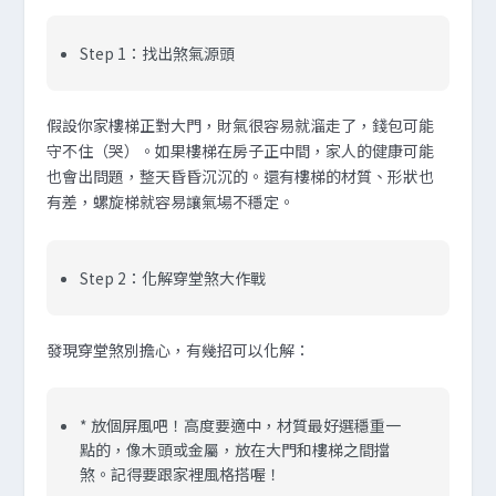
Step 1：找出煞氣源頭
假設你家樓梯正對大門，財氣很容易就溜走了，錢包可能
守不住（哭）。如果樓梯在房子正中間，家人的健康可能
也會出問題，整天昏昏沉沉的。還有樓梯的材質、形狀也
有差，螺旋梯就容易讓氣場不穩定。
Step 2：化解穿堂煞大作戰
發現穿堂煞別擔心，有幾招可以化解：
* 放個屏風吧！高度要適中，材質最好選穩重一
點的，像木頭或金屬，放在大門和樓梯之間擋
煞。記得要跟家裡風格搭喔！