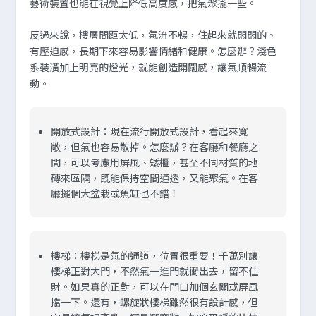
藝術裝置也能在視覺上降低高度感，把氣聚攏一些。
反過來說，樓層間距太低，氣流不暢，住起來就悶悶的、
有壓迫感，長期下來容易影響情緒和健康。怎麼辦？淺色
系裝潢加上明亮的燈光，就能創造開闊感，讓氣順暢流
動。
開放式設計：
現在流行開放式設計，看起來寬
敞，但氣也容易散掉。怎麼辦？在客廳和餐廳之
間，可以考慮用屏風、矮櫃，甚至不同材質的地
磚來區隔，既能保持空間通透，又能聚氣。在客
廳擺個大盆栽或魚缸也不錯！
樓梯：
樓梯是氣的通道，位置很重要！千萬別讓
樓梯正對大門，不然氣一進門就衝出去，留不住
財。如果真的正對，可以在門口加個玄關或屏風
擋一下。還有，螺旋狀樓梯雖然很有設計感，但