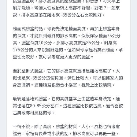
挑選臉盆啊，排水高度真的超級重要！你想想，每天早上
刷牙洗臉，彎腰太低或抬臂太高都不舒服，對吧？一般來
說，排水高度落在離地80-85公分左右比較剛好。
檯面式臉盆的話，你得先決定檯面高度，再加上臉盆本身
的深度，才能抓到最終的排水高度。假設你家檯面75公分
高，臉盆深度10公分，那排水高度就是85公分，對身高
175公分的人來說蠻舒適的。但如果你家是石英石檯面，承
重性比較好，就可以考慮更大更深的臉盆。
至於壁掛式臉盆，它的排水高度就直接是離地高度了，大
概也是80-85公分這個範圍，彈性比較大，可以根據家人的
身高微調。這種臉盆很適合小浴室，視覺上比較清爽。
最後是落地式臉盆，它的高度基本上由盆體本身決定，通
常也落在80-85公分左右。這種臉盆比較復古風，適合喜歡
古典或鄉村風格的你。
不得不說，除了高度，臉盆的材質、大小、風格也得考慮
進去。家裡有長輩或小孩的話，排水高度可以再低一些，