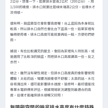
2公分。想像一下，如果排水管長2公尺（200公分），用
1/100的坡度，排水口就要比管線末端高2公分，這樣水才
流得順。
還有啊，臉盆類型也會影響高度喔！台上盆因為本身就比
較高，所以排水口自然也會比台下盆高一些。如果家裡有
輪椅使用者，排水口高度可能就要再低一點，方便他們使
用。
據說，有些比較講究的屋主，會因為家裡有人特別高，或
是選用了比較深的臉盆，而把排水口高度調高一些，反之
亦然。
總之，雖然沒有硬性規定，但排水口高度真的會影響使用
體驗！太低的話，彎腰洗臉會很不舒服；太高的話，水花
容易濺出來，還可能影響排水速度。裝修時，最好還是找
專業水電師傅來評估，根據現場狀況調整到最適合的高
度，這樣才能確保排水順暢又好用！
無障礙空間的臉盆排水高度有什麼特殊