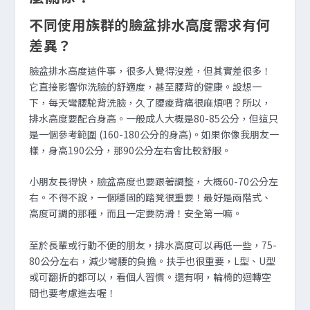
不同使用族群的臉盆排水高度需求有何
差異？
臉盆排水高度這件事，很多人覺得沒差，但其實差很多！
它直接影響你洗臉的舒適度，甚至腰背的健康。設想一
下，每天彎腰駝背洗臉，久了腰痠背痛很麻煩吧？所以，
排水高度要配合身高。一般成人大概是80-85公分，但這只
是一個參考範圍 (160-180公分的身高)。如果你像我朋友一
樣，身高190公分，那90公分左右會比較舒服。
小朋友長得快，臉盆高度也要跟著調整，大概60-70公分左
右。不得不說，一個穩固的踏凳很重要！最好是兩階式、
高度可調的那種，而且一定要防滑！安全第一嘛。
至於長輩或行動不便的朋友，排水高度可以再低一些，75-
80公分左右，減少彎腰的負擔。扶手也很重要，L型、U型
或可翻折的都可以，看個人習慣。還有啊，輪椅的迴轉空
間也要考慮進去喔！