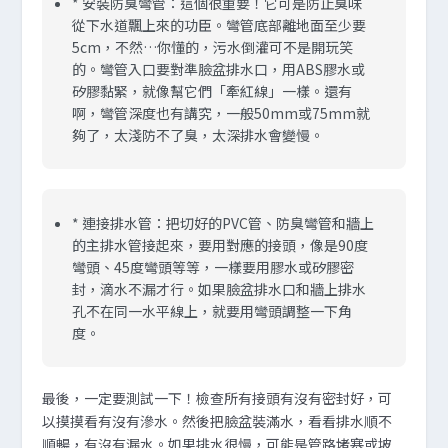
*
安裝防臭彎管：
這個很重要！它可是防止臭味
從下水道飄上來的功臣。彎管底部離地面至少要
5cm，不然…你懂的，污水倒灌可不是開玩笑
的。彎管入口要對準臉盆排水口，用ABS膠水或
矽膠黏緊，就像幫它們「牽紅線」一樣。還有
啊，彎管深度也有講究，一般50mm或75mm就
夠了，太淺防不了臭，太深排水會變慢。
*
連接排水管：
把切好的PVC管、防臭彎管和牆上
的主排水管接起來，要用對應的接頭，像是90度
彎頭、45度彎頭等等，一樣要用膠水或矽膠密
封，滴水不漏才行。如果臉盆排水口和牆上排水
孔不在同一水平線上，就要用彎頭調整一下角
度。
最後，一定要測試一下！檢查所有接頭有沒有密封好，可
以摸摸看有沒有滲水。然後把臉盆裝滿水，看看排水順不
順暢，有沒有漏水。如果排水很慢，可能是管路堵塞或坡