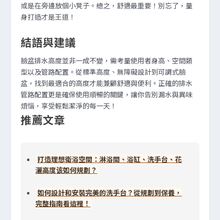
或是在旁邊放個小凳子。總之，舒適最重要！別忘了，量
身打造才是王道！
結語與建議
臉盆排水高度並非一成不變，需考量使用者身高、空間類
型以及管路配置。從標準高度、無障礙設計到可調式臉
盆，找到最適合的高度才能兼顧舒適與便利。正確的排水
管路配置更是確保使用順暢的關鍵，讓你告別漏水與異味
煩惱，享受輕鬆潔淨的每一天！
推薦文章
打造理想衛浴空間：淋浴間、浴缸、洗手台、花
灑高度该如何規劃？
如何設計和安裝完美的洗手台？從規劃到保養，
完整指南看這裡！