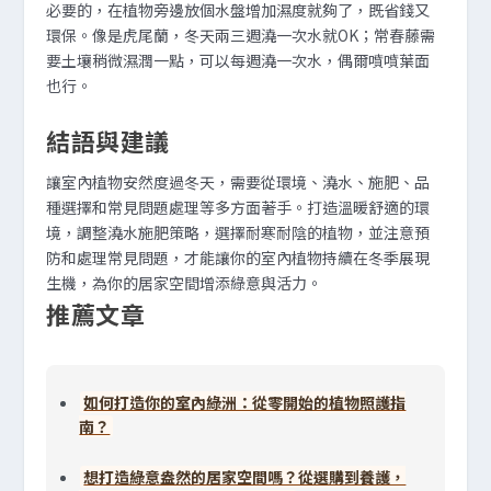
必要的，在植物旁邊放個水盤增加濕度就夠了，既省錢又
環保。像是虎尾蘭，冬天兩三週澆一次水就OK；常春藤需
要土壤稍微濕潤一點，可以每週澆一次水，偶爾噴噴葉面
也行。
結語與建議
讓室內植物安然度過冬天，需要從環境、澆水、施肥、品
種選擇和常見問題處理等多方面著手。打造溫暖舒適的環
境，調整澆水施肥策略，選擇耐寒耐陰的植物，並注意預
防和處理常見問題，才能讓你的室內植物持續在冬季展現
生機，為你的居家空間增添綠意與活力。
推薦文章
如何打造你的室內綠洲：從零開始的植物照護指
南？
想打造綠意盎然的居家空間嗎？從選購到養護，