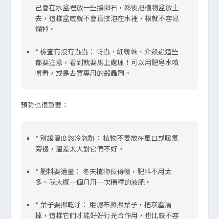
己會在水盆裡放一些鵝卵石，然後把植物盆放上
去，這樣盆底就不會直接泡在水裡，根就不容易
爛掉。
*
檢查有沒有蟲蟲：
蚜蟲、紅蜘蛛、介殼蟲這些
都要注意，看到就要馬上處理！可以用肥皂水噴
噴看，或是去買專用的殺蟲劑。
預防也很重要：
*
別讓溫度忽冷忽熱：
植物不要放在風口或暖氣
旁邊，溫差太大對它們不好。
*
肥料要適量：
冬天植物長得慢，肥料不用太
多。我大概一個月用一次稀釋的液肥。
*
葉子要擦乾淨：
用濕布擦擦葉子，把灰塵清
掉，這樣它們才能好好行光合作用，也比較不容