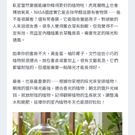
臥室當然要選能讓你睡得更好的植物啦！虎尾蘭晚上也會
釋放氧氣，NASA還證實它能去除甲醛這類有害物質——是
不是很厲害？還有常春藤，它能吸收黴菌孢子，對過敏的
人來說很友善。很多人覺得薰衣草有助眠，但我覺得不一
定有效，而且室內種植薰衣草難度高，需要充足的陽光和
通風。
如果你的書房不大，黃金葛、袖珍椰子、文竹這些小巧的
植物就很適合，放在書桌或書架上，很有文藝氣息。它們
都蠻耐陰的，但還是需要一點陽光才能長得好。
最後，也是最重要的——根據你家裡的採光來安排植物！
朝南的窗戶陽光最強，適合喜光的植物；朝北的窗戶光線
弱，就放耐陰的植物。記得觀察植物的生長狀況，調整澆
水和施肥，這樣你的室內植物冬天也能頭好壯壯！