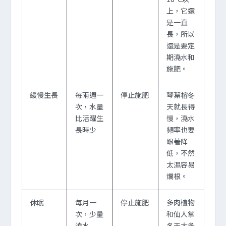
上，它還
是一直
長，所以
還是要定
期澆水和
施肥。
緩慢生長
每兩週一
停止施肥
琴葉榕冬
次，水量
天就長得
比活躍生
慢，澆水
長時少
頻率也要
跟著降
低，不然
太濕容易
爛根。
休眠
每月一
停止施肥
多肉植物
次，少量
和仙人掌
澆水
冬天大多