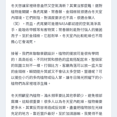
冬天想讓家裡綠意盎然又空氣清新？其實沒那麼難！選對
植物是關鍵。像虎尾蘭、常春藤、金錢樹就很適合冬天室
內環境。它們耐陰，對濕度要求也不高，很適合懶人
（笑）。而且，虎尾蘭可是連NASA都認證的空氣清淨高
手，能吸收甲醛等有害物質；常春藤則能對付惱人的黴菌
孢子。至於金錢樹，它超耐旱，冬天室內比較乾燥也不用
擔心它會渴死。
接著，我們來聊聊景觀設計。植物的擺放可是很有學問
的！高高低低、不同材質和顏色的盆栽搭配起來，整個家
的氛圍立刻不一樣。打個比方，客廳角落可以放一盆大型
的金錢樹，瞬間提升質感又不會佔太多空間。窗邊呢？可
以擺些小巧的多肉植物或仙人掌，讓冬日陽光照耀下的小
植物們為家裡增添生機。
冬天照顧室內植物，澆水頻率要比其他季節少，避免根部
腐爛。這點很重要！很多人以為冬天室內乾燥，植物需要
更多水，其實反而容易造成反效果。盡量把植物放在光線
充足的地方，靠近窗戶最好。至於加濕器嘛，我覺得不是