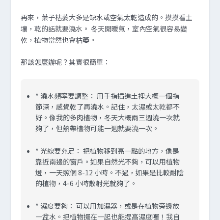
再來，葉子枯萎大多是缺水或空氣太乾造成的。摸摸看土
壤，乾的話就要澆水。 冬天開暖氣，室內空氣很容易變
乾，植物當然也會枯萎。
那該怎麼辦呢？其實很簡單：
*
澆水頻率要調整：
用手指插進土裡大概一個指
節深，感覺乾了再澆水。記住，太濕或太乾都不
好。像我的多肉植物，冬天大概兩三週澆一次就
夠了，但熱帶植物可能一週就要澆一次。
*
光線要充足：
把植物移到亮一點的地方，像是
靠近南邊的窗戶。如果自然光不夠，可以用植物
燈，一天照個 8-12 小時。不過，如果是比較耐陰
的植物，4-6 小時散射光就夠了。
*
濕度要夠：
可以用加濕器，或是在植物旁邊放
一盆水。把植物擺在一起也能提高濕度喔！我自