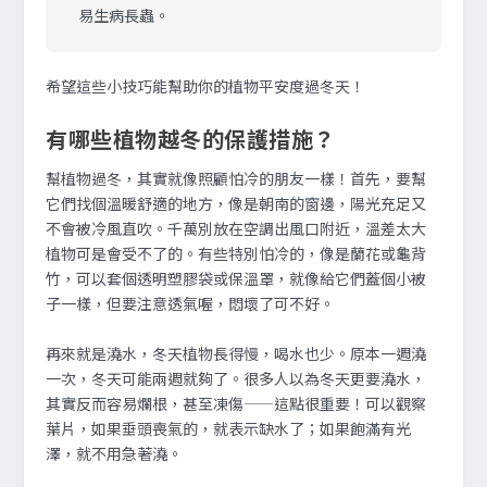
易生病長蟲。
希望這些小技巧能幫助你的植物平安度過冬天！
有哪些植物越冬的保護措施？
幫植物過冬，其實就像照顧怕冷的朋友一樣！首先，要幫
它們找個溫暖舒適的地方，像是朝南的窗邊，陽光充足又
不會被冷風直吹。千萬別放在空調出風口附近，溫差太大
植物可是會受不了的。有些特別怕冷的，像是蘭花或龜背
竹，可以套個透明塑膠袋或保溫罩，就像給它們蓋個小被
子一樣，但要注意透氣喔，悶壞了可不好。
再來就是澆水，冬天植物長得慢，喝水也少。原本一週澆
一次，冬天可能兩週就夠了。很多人以為冬天更要澆水，
其實反而容易爛根，甚至凍傷——這點很重要！可以觀察
葉片，如果垂頭喪氣的，就表示缺水了；如果飽滿有光
澤，就不用急著澆。