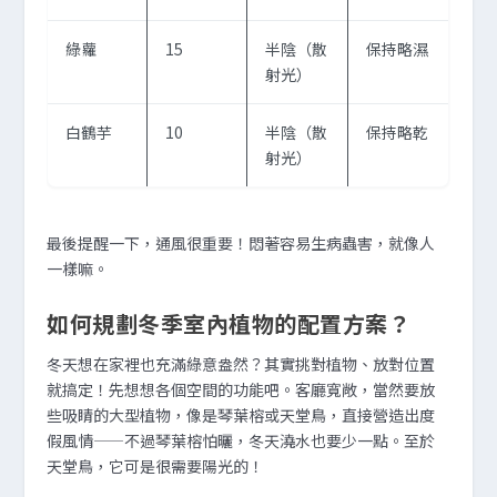
綠蘿
15
半陰（散
保持略濕
射光）
白鶴芋
10
半陰（散
保持略乾
射光）
最後提醒一下，通風很重要！悶著容易生病蟲害，就像人
一樣嘛。
如何規劃冬季室內植物的配置方案？
冬天想在家裡也充滿綠意盎然？其實挑對植物、放對位置
就搞定！先想想各個空間的功能吧。客廳寬敞，當然要放
些吸睛的大型植物，像是琴葉榕或天堂鳥，直接營造出度
假風情——不過琴葉榕怕曬，冬天澆水也要少一點。至於
天堂鳥，它可是很需要陽光的！