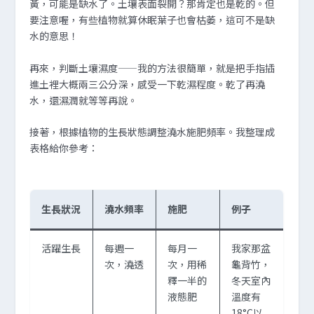
黃，可能是缺水了。土壤表面裂開？那肯定也是乾的。但
要注意喔，有些植物就算休眠葉子也會枯萎，這可不是缺
水的意思！
再來，判斷土壤濕度——我的方法很簡單，就是把手指插
進土裡大概兩三公分深，感受一下乾濕程度。乾了再澆
水，還濕潤就等等再說。
接著，根據植物的生長狀態調整澆水施肥頻率。我整理成
表格給你參考：
生長狀況
澆水頻率
施肥
例子
活躍生長
每週一
每月一
我家那盆
次，澆透
次，用稀
龜背竹，
釋一半的
冬天室內
液態肥
溫度有
18°C以