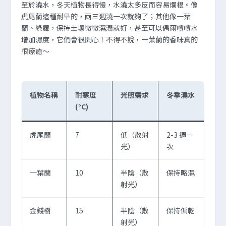
至於澆水，冬天植物長得慢，水澆太多反而容易爛根。像
虎尾蘭這種耐旱的，兩三週澆一次就夠了；其他像一葉
蘭、綠蘿，保持土壤微微濕潤就好，甚至可以偶爾噴噴水
增加濕度，它們會很開心！不得不說，一葉蘭的香味真的
很療癒～
植物名稱
耐寒度
光照需求
冬季澆水
(°C)
虎尾蘭
7
低（散射
2-3 週一
光）
次
一葉蘭
10
半陰（散
保持略濕
射光）
金錢樹
15
半陰（散
保持偏乾
射光）