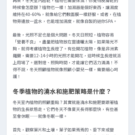
再來，冬天室內超乾，植物也需要保濕！你覺得皮膚乾的
時候會怎麼辦？植物也一樣！加濕器是個好東西，讓濕度
維持在40-60%，就像給它們敷面膜一樣舒服。或者，在植
物旁邊放一盆水，也能增加濕度，就像自製的迷你SPA。
最後，光照不足也是個大問題。冬天日照短，植物容易
「營養不良」。盡量把植物放在窗邊曬太陽，如果陽光不
夠，就得考慮植物生長燈了。有些開花植物，像是非洲紫
羅蘭，需要12-14小時的光照才能開花，這時候生長燈就派
上用場了。選對燈、照夠時間，才能讓它們活力滿滿！不
得不說，冬天照顧植物就像照顧小嬰兒一樣，需要細心呵
護！
冬季植物的澆水和施肥策略是什麼？
冬天室內植物的照顧重點？其實就是澆水和施肥要跟著植
物的生長狀態走。它們冬天不像夏天長得那麼快，有些甚
至會休眠——就像冬眠一樣。
首先，觀察葉片和土壤。葉子如果焉焉的、垂下來或變