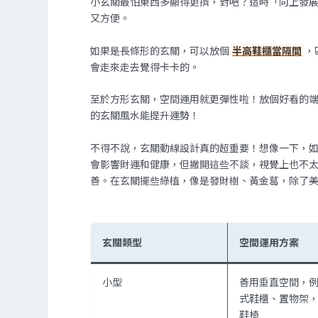
小玄關最怕東西多顯得更擠，對吧？這時「向上發
又方便。
如果是長條形的玄關，可以放個
半高鞋櫃當隔間
，
會走來走去覺得卡卡的。
至於方形玄關，空間運用就更彈性啦！放個好看的
的玄關風水能提升運勢！
不得不說，玄關動線設計真的超重要！想像一下，
會影響財運和健康，但撇開這些不談，視覺上也不
善。在玄關擺些綠植，像是發財樹、黃金葛，除了
玄關類型
空間運用方案
小型
善用垂直空間，
式鞋櫃、置物架
鞋椅