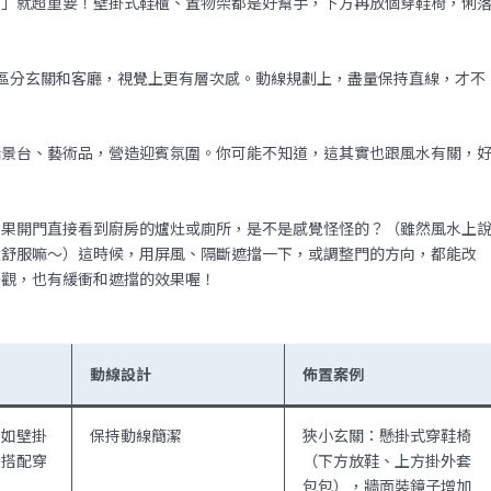
展」就超重要！壁掛式鞋櫃、置物架都是好幫手，下方再放個穿鞋椅，俐
區分玄關和客廳，視覺上更有層次感。動線規劃上，盡量保持直線，才不
端景台、藝術品，營造迎賓氛圍。你可能不知道，這其實也跟風水有關，
如果開門直接看到廚房的爐灶或廁所，是不是感覺怪怪的？（雖然風水上
太舒服嘛～）這時候，用屏風、隔斷遮擋一下，或調整門的方向，都能改
美觀，也有緩衝和遮擋的效果喔！
動線設計
佈置案例
例如壁掛
保持動線簡潔
狹小玄關：懸掛式穿鞋椅
，搭配穿
（下方放鞋、上方掛外套
包包），牆面裝鏡子增加