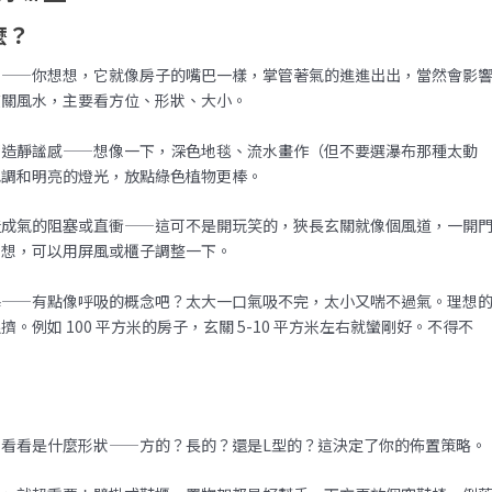
麼？
」——你想想，它就像房子的嘴巴一樣，掌管著氣的進進出出，當然會影
玄關風水，主要看方位、形狀、大小。
營造靜謐感——想像一下，深色地毯、流水畫作（但不要選瀑布那種太動
色調和明亮的燈光，放點綠色植物更棒。
造成氣的阻塞或直衝——這可不是開玩笑的，狹長玄關就像個風道，一開
理想，可以用屏風或櫃子調整一下。
塞——有點像呼吸的概念吧？太大一口氣吸不完，太小又喘不過氣。理想
例如 100 平方米的房子，玄關 5-10 平方米左右就蠻剛好。不得不
看看是什麼形狀——方的？長的？還是L型的？這決定了你的佈置策略。