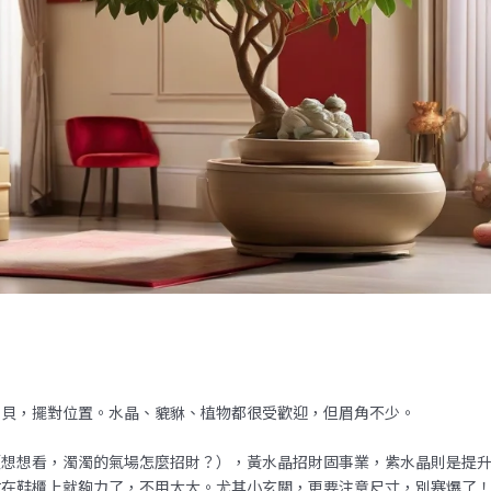
寶貝，擺對位置。水晶、貔貅、植物都很受歡迎，但眉角不少。
（想想看，濁濁的氣場怎麼招財？），黃水晶招財固事業，紫水晶則是提
放在鞋櫃上就夠力了，不用太大。尤其小玄關，更要注意尺寸，別塞爆了