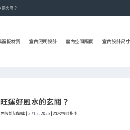
夾層？...
與面板材質
室內照明設計
室內空間隔間
室內設計尺寸
造旺運好風水的玄關？
 室內設計知識庫
|
2 月 2, 2025
|
風水招財指南