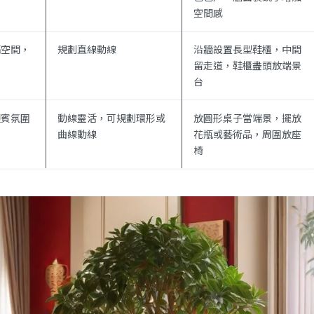
空間感
隔空間，
規劃直線動線
沿牆設置長型鞋櫃，中間
留走道，鞋櫃盡頭放端景
台
迎賓氛圍
動線靈活，可規劃環形或
放圓形桌子當端景，擺放
曲線動線
花瓶或藝術品，周圍放座
椅