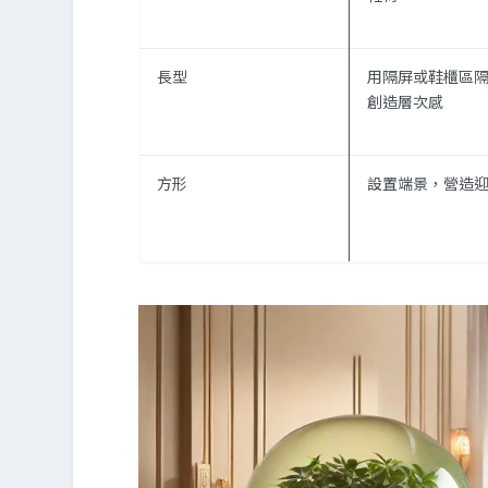
長型
用隔屏或鞋櫃區
創造層次感
方形
設置端景，營造