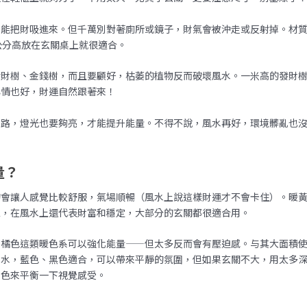
才能把財吸進來。但千萬別對著廁所或鏡子，財氣會被沖走或反射掉。材
公分高放在玄關桌上就很適合。
發財樹、金錢樹，而且要顧好，枯萎的植物反而破壞風水。一米高的發財
心情也好，財運自然跟著來！
財路，燈光也要夠亮，才能提升能量。不得不說，風水再好，環境髒亂也
量？
的會讓人感覺比較舒服，氣場順暢（風水上說這樣財運才不會卡住）。暖
覺，在風水上還代表財富和穩定，大部分的玄關都很適合用。
、橘色這類暖色系可以強化能量——但太多反而會有壓迫感。与其大面積
屬水，藍色、黑色適合，可以帶來平靜的氛圍，但如果玄關不大，用太多
米色來平衡一下視覺感受。