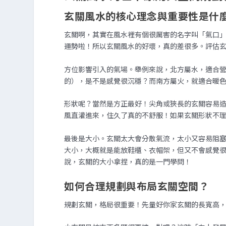
玄關風水的核心理念與重要性是什
玄關啊，其實在風水裡有個很厲害的名字叫「氣口
運勢啦！所以玄關風水的好壞，真的差很多。評估
方位影響引入的氣場。舉例來說，北方屬水，適合
的），是不是感覺很沉穩？而南方屬火，就適合暖
形狀呢？當然是方正最好！尖角或狹長的玄關容易
風直灌進來，住久了真的不舒服！如果玄關形狀不
最後是大小。玄關太大會分散氣流，太小又容易阻
大小，大概就是能放鞋櫃、衣帽架，但又不會感覺很擠。
說，玄關的大小拿捏，真的是一門學問！
如何合理規劃與布局玄關空間？
規劃玄關，格局很重要！先量好你家玄關的長寬高，