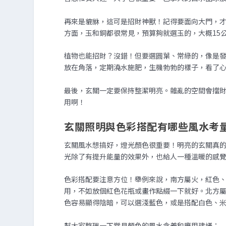
再來是貔貅，這可是招財神獸！記得要面向大門，
方面，玉和銅都很常見，預算夠就選玉的，大概15
植物也能招財？沒錯！但要選圓葉、常綠的，像是
放在角落，定期澆水施肥，生機勃勃的樣子，看了
最後，玄關一定要保持整潔明亮。雜亂的空間會擋
用啊！
玄關照明與色彩搭配有哪些風水考
玄關風水想搞好，燈光顏色很重要！明亮的玄關真
光除了有提升能量的效果外，也給人一種溫暖的感
色彩搭配要注意方位！舉例來說，南方屬火，紅色
用，不如放個紅色花瓶或畫作點綴一下就好。北方
色容易顯得陰暗，可以選淺藍色，或是搭配白色、
幫大家整理一下常見顏色的風水含義和應用建議：