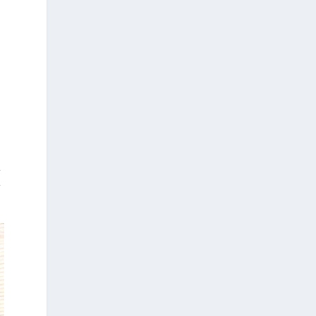
可
階
本
二
專