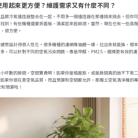
使用起來更方便？維護需求又有什麼不同？
而且跟冷氣遙控器整合在一起，不用多一個遙控器在那邊搞來搞去。但你
難找到！有些機種還要拆面板，清潔起來超麻煩。當然，現在也有一些高
裡，很方便。
換通常設計得很人性化。很多機種的濾網像抽屜一樣，拉出來就能換，根
多，可以針對不同的空氣污染問題，像是甲醛、PM2.5，選擇更有效的濾
其小坪數的房間，空間寶貴啊！如果你是租屋族，或是房間真的放不下第
但如果你很在意空氣品質，而且預算和空間都允許，那獨立空氣清淨機的
求和預算啦！