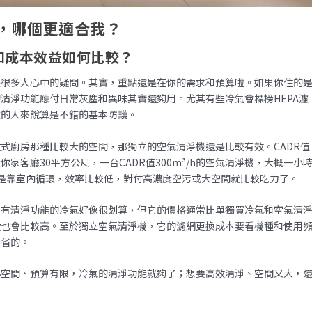
，哪個更適合我？
和成本效益如何比較？
是很多人心中的疑問。其實，重點還是在你的需求和預算啦。如果你住的
清淨功能應付日常灰塵和異味其實還夠用。尤其有些冷氣會標榜HEPA濾
敏的人來說算是不錯的基本防護。
式廚房那種比較大的空間，那獨立的空氣清淨機還是比較有效。CADR值
家客廳30平方公尺，一台CADR值300m³/h的空氣清淨機，大概一小
是靠室內循環，效率比較低，對付高濃度空污或大空間就比較吃力了。
台有清淨功能的冷氣好像很划算，但它的價格通常比單獨買冷氣和空氣清
費也會比較高。至於獨立空氣清淨機，它的濾網更換成本要看機種和使用
蠻省的。
小空間、預算有限，冷氣的清淨功能就夠了；想要高效清淨、空間又大，