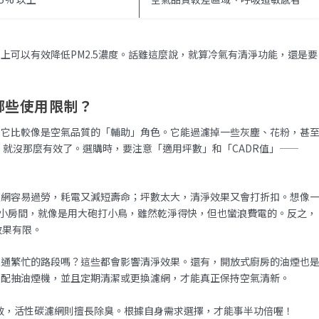
本上可以有效降低PM2.5濃度。話雖這麼說，就算冷氣有清淨功能，還是要
哪些使用限制？
，它比較像是空氣品質的「輔助」角色。它能過濾掉一些灰塵、花粉，甚
道）就沒那麼有效了。選購時，要注意「適用坪數」和「CADR值」——
濾網容易過勞，耗電又減短壽命；坪數太大，清淨效果又會打折扣。想像
的小房間，就像是用大砲打小鳥，雖然乾淨得快，但也蠻浪費電的。反之，
效果有限。
交通繁忙的路段嗎？這些都會影響清淨效果。還有，開放式廚房的油煙也
搭配抽油煙機，並且定期清潔或更換濾網，才能真正保持空氣清新。
較有效，活性碳濾網則擅長除臭。根據自身需求選擇，才能事半功倍喔！