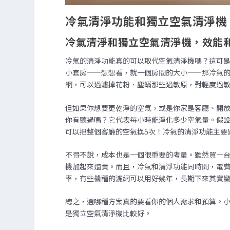
冷氣清淨功能和獨立空氣清淨機
冷氣清淨和獨立空氣清淨機，效能
冷氣的清淨功能真的可以取代空氣清淨機嗎？這可
小套房——想想看，就一個房間的大小——那冷氣的
網，可以過濾掉花粉、塵蟎那些過敏原，對輕度過
但如果你想要更乾淨的空氣，或是你家是客廳、開放
你有聽過嗎？它代表每小時能淨化多少空氣量。假設你
可以把整個客廳的空氣換5次！冷氣的清淨功能主要
不得不說，成本也是一個很重要的考量。雖然買一
機加起來還貴。而且，冷氣和清淨功能同時開，電
率，有些機種的濾網可以用好幾年，長期下來其實
總之，選哪種方案真的要看你的個人需求和預算。
是獨立空氣清淨機比較好。