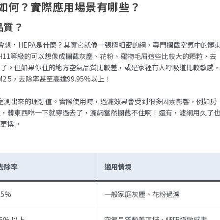
如何？實際應用場景有哪些？
品質？
會想，HEPA是什麼？其實它就像一張極細密的網，專門攔截空氣中的髒
，H11等級的可以想像成攔截灰塵、花粉、寵物毛屑這些比較大的顆粒，去
用了。但如果你住的地方空氣品質比較差，或是家裡有人呼吸道比較敏感
.5，去除率甚至高達99.95%以上！
實驗室測出來的理想值。實際使用時，過濾效果會受到很多因素影響，例如房
強，髒東西咻一下就穿過去了，濾網當然攔截不住啊！還有，濾網用久了
期更換。
5去除率
適用情境
95%
一般家庭灰塵、花粉過濾
95% 以上
空氣品質較差區域、呼吸道敏感者