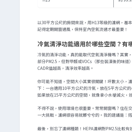
以30平方公尺的房間來說，用H13等級的濾網，基
記得定期開窗通風，保持室內空氣流通才最重要！
冷氣清淨功能適用於哪些空間？有
冷氣的清淨功能，真的能取代空氣清淨機嗎？其實
部分PM2.5，但對甲醛或VOCs（那些裝潢後的味
CADR值越高，清淨效率越高。
你可能不知道，空間大小其實很關鍵！坪數太小，
下：一台適用10平方公尺的冷氣，放在5平方公尺
如果放在15平方公尺的空間，就像拿小水槍滅火，
不得不說，使用環境也很重要。常常開窗嗎？住在
一大挑戰，濾網很容易就髒兮兮的。我的建議是：
最後，別忘了濾網種類！HEPA濾網對PM2.5比