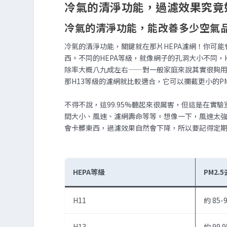
冷氣的清淨功能，過濾效果究竟
冷氣的清淨功能，能改善多少空氣
冷氣的清淨功能，關鍵就在那片HEPA濾網！你可能
西。不同的HEPA等級，就像網子的孔洞大小不同
除率大概八九成左右——對一般家庭來說其實很夠
那H13等級的濾網就比較適合，它可以攔截更小的PM2
不得不說，這99.95%聽起來很厲害，但這是在
間大小、風速、濾網壽命等等。想像一下，風速太
會卡髒東西，過濾效果自然會下降，所以要記得定
HEPA等級
PM2.
H11
約 85-
H13
約 99.