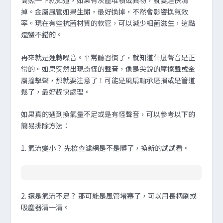
筒照一下就知道，如果有灰塵堆積或異物，就要趕快清
掉。金屬風管如果生鏽，最好換掉，不然會影響換氣效
率。現在有些抗菌材質的軟管，可以減少細菌滋生，這點
還蠻不錯的。
再來就是運轉噪音。平常聽習慣了，就知道什麼聲音是正
常的。如果突然出現奇怪的聲音，像是尖銳的摩擦聲或金
屬撞擊聲，那就要注意了！可能是風扇軸承磨損或是管道
鬆了，最好趕快處理。
如果真的遇到換氣量不足或是有怪聲音，可以參考以下的
簡易排除方法：
1.
氣流變小？
先檢查濾網是不是髒了，換新的試試看。
2.
還是氣流不足？
那可能是風管堵塞了，可以用長柄刷或
吸塵器清一清。