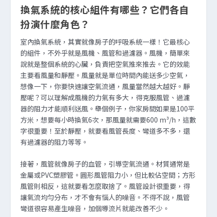
換氣系統的核心組件有哪些？它們各自
扮演什麼角色？
室內換氣系統，其實就像房子的呼吸系統一樣！它最核心
的組件，不外乎就是風機、風管和過濾器。風機，簡單來
說就是整個系統的心臟，負責把空氣推來推去。它的效能
主要看風量和靜壓。風量就是單位時間內能送多少空氣，
想像一下，你要快速讓空氣流通，風量當然越大越好。靜
壓呢？可以理解成風機的力氣有多大，得克服風管、過濾
器的阻力才能順利送風。舉個例子，你家房間如果是100平
方米，想要每小時換氣6次，那風量就需要600 m³/h，這數
字很重要！至於靜壓，就要看風管長度、彎道多不多，還
有過濾器的阻力等等。
接著，風管就像房子的血管，引導空氣流通。材質通常是
金屬或PVC塑膠管。圓形風管阻力小，但比較佔空間；方形
風管則相反，這就要看怎麼取捨了。風管設計很重要，得
讓氣流均勻分布，才不會有惱人的噪音。不得不說，風管
彎道很容易產生噪音，加個導流片就能改善不少。