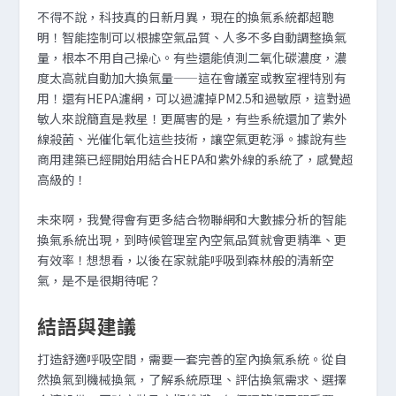
不得不說，科技真的日新月異，現在的換氣系統都超聰
明！智能控制可以根據空氣品質、人多不多自動調整換氣
量，根本不用自己操心。有些還能偵測二氧化碳濃度，濃
度太高就自動加大換氣量——這在會議室或教室裡特別有
用！還有HEPA濾網，可以過濾掉PM2.5和過敏原，這對過
敏人來說簡直是救星！更厲害的是，有些系統還加了紫外
線殺菌、光催化氧化這些技術，讓空氣更乾淨。據說有些
商用建築已經開始用結合HEPA和紫外線的系統了，感覺超
高級的！
未來啊，我覺得會有更多結合物聯網和大數據分析的智能
換氣系統出現，到時候管理室內空氣品質就會更精準、更
有效率！想想看，以後在家就能呼吸到森林般的清新空
氣，是不是很期待呢？
結語與建議
打造舒適呼吸空間，需要一套完善的室內換氣系統。從自
然換氣到機械換氣，了解系統原理、評估換氣需求、選擇