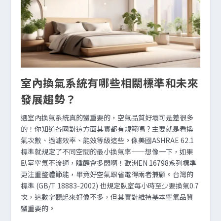
室內換氣系統有哪些相關標準和未來
發展趨勢？
選室內換氣系統真的蠻重要的，空氣品質好壞可是差很多
的！你知道各國對這方面其實都有規範嗎？主要就是看換
氣次數、過濾效率、能效等級這些。像美國ASHRAE 62.1
標準就規定了不同空間的最小換氣率——想像一下，如果
臥室空氣不流通，睡醒會多悶啊！歐洲EN 16798系列標準
更注重整體節能，畢竟好空氣跟省電得兩者兼顧。台灣的
標準 (GB/T 18883-2002) 也規定臥室每小時至少要換氣0.7
次，這數字聽起來好像不多，但其實對維持基本空氣品質
蠻重要的。