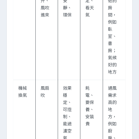
升、
安
定、
低的
風吹
靜、
看天
房
進來
環保
氣
間，
例如
臥
室、
書
房；
氣候
好的
地方
機械
風扇
效果
耗
通風
換氣
吹
穩
電、
需求
定、
要保
高的
可控
養、
地
制、
安裝
方，
能過
貴
例如
濾空
廚
氣
房、