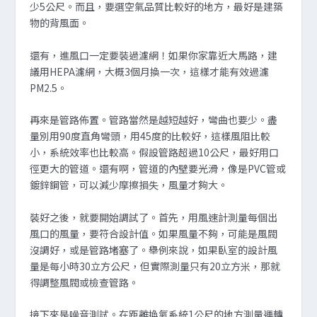
少5公尺。而且，要選空氣品質比較好的地方，最好是建築
物的背風面。
還有，進風口一定要裝過濾網！如果你家靠近大馬路，建
議用HEPA濾網，大概3個月換一次，這樣才能有效過濾
PM2.5。
再來是管路佈置。管路當然是越短越好，彎曲也要少。盡
量別用90度直角彎頭，用45度的比較好，這樣風阻比較
小，系統效率也比較高。假設管路超過10公尺，最好用口
徑更大的管道。還有啊，管道的內壁要光滑，像是PVC管或
鍍鋅鋼管，可以減少摩擦損失，風量才夠大。
裝好之後，就要開始調試了。首先，用風速計測量每個出
風口的風量，要符合設計值。如果風量不夠，可能是風閥
沒調好，或是管路堵塞了。舉例來說，如果臥室的設計風
量是每小時30立方公尺，但實際測量只有20立方米，那就
得調整風閥或檢查管路。
接下來是噪音測試。在距離換氣系統1公尺的地方測量運轉