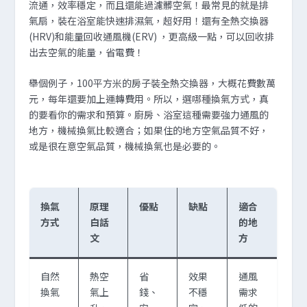
流通，效率穩定，而且還能過濾髒空氣！最常見的就是排
氣扇，裝在浴室能快速排濕氣，超好用！還有全熱交換器
(HRV)和能量回收通風機(ERV) ，更高級一點，可以回收排
出去空氣的能量，省電費！
舉個例子，100平方米的房子裝全熱交換器，大概花費數萬
元，每年還要加上運轉費用。所以，選哪種換氣方式，真
的要看你的需求和預算。廚房、浴室這種需要強力通風的
地方，機械換氣比較適合；如果住的地方空氣品質不好，
或是很在意空氣品質，機械換氣也是必要的。
換氣
原理
優點
缺點
適合
方式
白話
的地
文
方
自然
熱空
省
效果
通風
換氣
氣上
錢、
不穩
需求