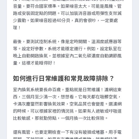
音量，要符合國家標準。如果噪音太大，可能是風機、管
路或安裝固定點的問題。可以加裝消音器或用彈性支架減
少震動。如果噪音超過40分貝，真的會很吵，一定要處
理！
最後，要測試控制系統，像是定時開關、溫濕度感應器等
等。設定好參數，系統才能穩定運行。例如，設定臥室在
晚上自動開啟換氣，並根據室內二氧化碳濃度自動調節風
量，這樣才能睡得好！
如何進行日常維護和常見故障排除？
室內換氣系統要長命百歲，重點就是日常維護！濾網這東
西，三個月至少清一次，想想看，它每天都在吸髒空氣，
卡滿灰塵當然影響換氣效果，空氣品質也會變差。選濾網
的時候，可以根據家裡的情況挑，如果有人過敏或呼吸道
比較敏感，那就勤勞點，一個月換一次比較保險。
還有風管，也要定期檢查一下有沒有破損或堵塞。用手電