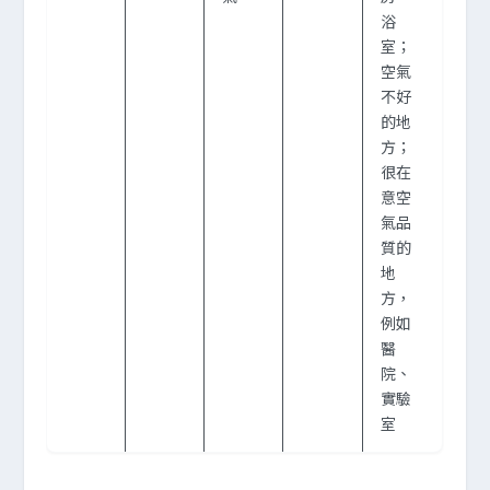
浴
室；
空氣
不好
的地
方；
很在
意空
氣品
質的
地
方，
例如
醫
院、
實驗
室