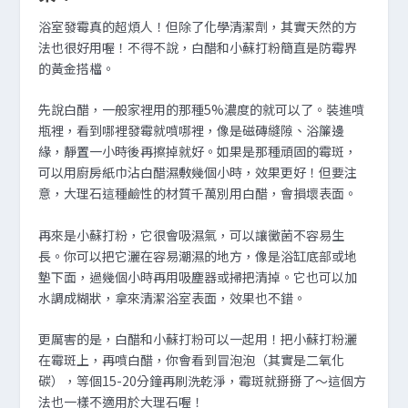
浴室發霉真的超煩人！但除了化學清潔劑，其實天然的方
法也很好用喔！不得不說，白醋和小蘇打粉簡直是防霉界
的黃金搭檔。
先說白醋，一般家裡用的那種5%濃度的就可以了。裝進噴
瓶裡，看到哪裡發霉就噴哪裡，像是磁磚縫隙、浴簾邊
緣，靜置一小時後再擦掉就好。如果是那種頑固的霉斑，
可以用廚房紙巾沾白醋濕敷幾個小時，效果更好！但要注
意，大理石這種鹼性的材質千萬別用白醋，會損壞表面。
再來是小蘇打粉，它很會吸濕氣，可以讓黴菌不容易生
長。你可以把它灑在容易潮濕的地方，像是浴缸底部或地
墊下面，過幾個小時再用吸塵器或掃把清掉。它也可以加
水調成糊狀，拿來清潔浴室表面，效果也不錯。
更厲害的是，白醋和小蘇打粉可以一起用！把小蘇打粉灑
在霉斑上，再噴白醋，你會看到冒泡泡（其實是二氧化
碳），等個15-20分鐘再刷洗乾淨，霉斑就掰掰了～這個方
法也一樣不適用於大理石喔！