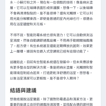
水、小蘇打粉之外，現在有一些很酷的技術！像是納米塗
層，它可以在磁磚表面形成保護膜，想像一下，以後磁磚
不會再滑滑黏黏的，是不是很棒？還有光觸媒，它可以利
用光能分解髒東西，即使是普通的室內光線也行，很適合
用在浴室牆壁和天花板。
不得不說，智能防霉系統也很有潛力！它可以自動偵測浴
室濕度，然後自動調節通風設備，不用再手動開關抽風機
了，超方便！有些系統甚至還能定期釋放抗菌劑，效果更
上一層樓。據說有些嵌入式空調就已經有這個功能了。
話雖如此，目前有些智能系統還在發展中，但未來應該會
有更多整合型的解決方案，像是把納米塗層、光觸媒和智
能環境控制結合起來，打造更乾淨舒適的浴室。想想看，
以後浴室清潔可以更輕鬆，是不是很令人期待？
結語與建議
想徹底擺脫浴室黴菌，除了選對防霉產品和清潔方法，更
重要的是建立良好的通風除濕習慣，並搭配合適的建材與