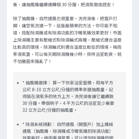
後，讓抽風機繼續運轉個 30 分鐘，把濕氣徹底趕走！
除了抽風機，自然通風也很重要。洗完澡後，把窗戶打
開，讓空氣流通一下，這是最簡單的方法。你可能不知
道，搭配除濕機或有除濕功能的冷暖氣機效果更好！市面
上除濕機主要有壓縮式和除濕輪式兩種，壓縮式適合溫度
比較高的環境，除濕輪式則適合溫度比較低的環境。梅雨
季濕氣重，可以每天開除濕機幾小時，保持浴室乾爽，就
不怕黴菌來搗亂了！
*
抽風機選擇：
算一下你家浴室面積，用每平方
公尺 8-10 立方公尺/分鐘的標準來選抽風量，記
得裝在濕氣多的地方上方。洗完澡後讓它繼續跑
30 分鐘。舉個例子，4 平方公尺的浴室至少需要
32 立方公尺/分鐘的抽風量。
*
除濕系統規劃：
自然通風（開窗戶）加上機械
通風（抽風機、除濕機或冷暖氣機的除濕功能）
效果最好。梅雨季濕氣重，可以增加除濕機的使