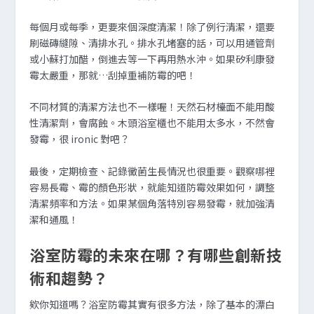
每個月或每季，更要來個深度清潔！除了例行清潔，還要
刷磁磚縫隙、清排水孔。排水孔堵塞的話，可以用通管劑
或小蘇打加醋，倒進去等一下再用熱水沖。如果矽利康發
霉太嚴重，那就…刮掉重補防霉的吧！
不同材質的清潔方法也不一樣喔！天然石材檯面不能用酸
性清潔劑，會腐蝕。木頭浴室櫃也不能用太多水，不然會
發霉，很 ironic 對吧？
最後，定期檢查、記錄黴菌生長情況也很重要。觀察哪裡
容易長霉、霉的顏色形狀，就能知道防霉效果如何，調整
清潔頻率和方法。如果某個角落特別容易發霉，就加強清
潔和通風！
浴室防霉的未來在哪？有哪些創新技
術和趨勢？
欸你知道嗎？浴室防霉其實有很多方法，除了基本的漂白