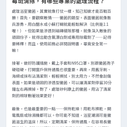
霉斑清除，有哪些專業的處理流程？
處理浴室黴菌，其實就像打仗一樣，知己知彼才能百戰百
勝！首先，要觀察敵情——黴菌的類型。表面黴菌就像散
兵游勇，用白醋水或小蘇打糊就能輕鬆解決（比例是1:1
喔！）。但如果是滲透到磁磚縫隙那種，就像深入敵後的
頑固份子，就得出動含氯漂白劑或專用除霉劑了——記得
要稀釋！而且，使用前務必詳閱說明書，畢竟安全第一
嘛！
接著，做好防護措施，戴上手套和N95口罩，別跟黴菌孢子
硬碰硬，打開窗戶保持通風也很重要。再來，用舊牙刷、
海綿或抹布沾清潔劑，輕輕擦拭，別太用力，不然會刮傷
表面。如果是頑固的滲透型黴菌，可以讓清潔劑停留30分
鐘左右再擦掉。對了，處理矽利康上的黴菌，用沾了清潔
劑的棉球敷著效果更好！
最後，也是最重要的一點——保持乾燥！用乾布擦乾，開
電風扇或除濕機都可以。你可能不知道，浴室潮濕可是黴
菌滋生的溫床！所以，定期清潔、保持通風，在容易長黴