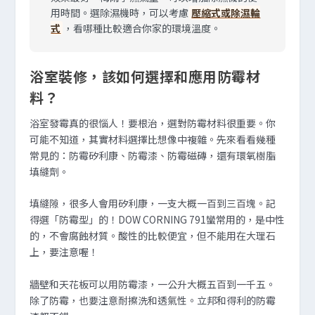
用時間。選除濕機時，可以考慮
壓縮式或除濕輪
式
，看哪種比較適合你家的環境溫度。
浴室裝修，該如何選擇和應用防霉材
料？
浴室發霉真的很惱人！要根治，選對防霉材料很重要。你
可能不知道，其實材料選擇比想像中複雜。先來看看幾種
常見的：防霉矽利康、防霉漆、防霉磁磚，還有環氧樹脂
填縫劑。
填縫隙，很多人會用矽利康，一支大概一百到三百塊。記
得選「防霉型」的！DOW CORNING 791蠻常用的，是中性
的，不會腐蝕材質。酸性的比較便宜，但不能用在大理石
上，要注意喔！
牆壁和天花板可以用防霉漆，一公升大概五百到一千五。
除了防霉，也要注意耐擦洗和透氣性。立邦和得利的防霉