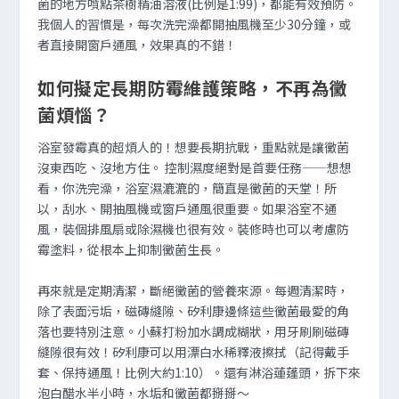
菌的地方噴點茶樹精油溶液(比例是1:99)，都能有效預防。
我個人的習慣是，每次洗完澡都開抽風機至少30分鐘，或
者直接開窗戶通風，效果真的不錯！
如何擬定長期防霉維護策略，不再為黴
菌煩惱？
浴室發霉真的超煩人的！想要長期抗戰，重點就是讓黴菌
沒東西吃、沒地方住。 控制濕度絕對是首要任務——想想
看，你洗完澡，浴室濕漉漉的，簡直是黴菌的天堂！所
以，刮水、開抽風機或窗戶通風很重要。如果浴室不通
風，裝個排風扇或除濕機也很有效。裝修時也可以考慮防
霉塗料，從根本上抑制黴菌生長。
再來就是定期清潔，斷絕黴菌的營養來源。每週清潔時，
除了表面污垢，磁磚縫隙、矽利康邊條這些黴菌最愛的角
落也要特別注意。小蘇打粉加水調成糊狀，用牙刷刷磁磚
縫隙很有效！矽利康可以用漂白水稀釋液擦拭（記得戴手
套、保持通風！比例大約1:10）。還有淋浴蓮蓬頭，拆下來
泡白醋水半小時，水垢和黴菌都掰掰～