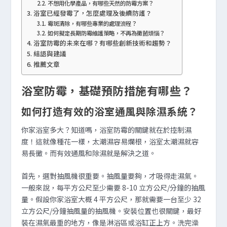
不想用化學產品，有哪些天然的防霉方案？
浴室已經發霉了，怎麼處理及後續防護？
霉斑清除，有哪些專業的處理流程？
如何擬定長期防霉維護策略，不再為黴菌煩惱？
浴室防霉的未來在哪？有哪些創新技術和趨勢？
結語與建議
推薦文章
浴室防霉，基礎預防措施有哪些？
如何打造有效的浴室通風與除濕系統？
你家浴室多大？知道嗎，浴室防霉的關鍵就在於控制濕
度！這就像種花一樣，太潮濕容易爛根，浴室太潮濕就容
易長黴。而有效通風和除濕就是解決之道。
首先，選對抽風機很重要。抽風量要夠，才吸得走濕氣。
一般來說，每平方公尺至少需要 8-10 立方公尺/分鐘的抽風
量。假設你家浴室大概 4 平方公尺，那就需要一台至少 32
立方公尺/分鐘抽風量的抽風機。安裝位置也很關鍵，最好
裝在濕氣最重的地方，像是淋浴區或浴缸正上方。洗完澡