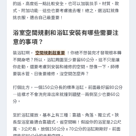
的話，高度低一點比較安全，也可以加裝扶手。材質、款
式、附加功能…這些也要考慮進去喔！總之，選浴缸就像
挑衣服，適合自己最重要！
浴室空間規劃和浴缸安裝有哪些需要注
意的事項？
裝浴缸啊，
空間規劃超重要
！你總不想裝完才發現根本轉
不開身吧？所以，浴缸周圍至少要留60公分，這不只是讓
你走動，還要考慮到安裝和維修的空間。想像一下，師傅
要裝水管、日後要維修，沒空間怎麼弄？
打個比方，一個150公分長的標準浴缸，前面最好留80公分
—這樣才不會洗完澡出來就撞到牆壁—兩側至少也要60公
分。
至於浴缸擺放，基本上有三種：靠牆、角落、獨立式。狹
長型浴室最適合靠牆式，省空間嘛！假設你的浴室是2公尺
寬、3公尺長，放個150公分 x 70公分的浴缸剛剛好，前面
還能留80公分的走動空間。