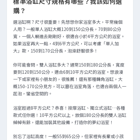
標準浴缸尺寸規格有哪些？我該如何選
購？
選浴缸啊？尺寸很重要！先想想你家浴室多大，平常幾個
人用？一般單人浴缸大概120到150公分長，70到80公分
寬，一個人躺進去剛剛好，很適合小於4平方公尺的浴室。
如果浴室再大一點，4到6平方公尺，可以考慮「單人加
大」款，150到170公分長，泡澡舒服很多！
你可能會問，雙人浴缸多大？通常150到180公分長，寬度
要到120到150公分，適合6到10平方公尺的浴室。想浪漫
一下或家裡有小朋友的，很推薦！還有那種轉角浴缸，大
概150-170公分見方，可以塞在浴室角落，也適合兩個人一
起泡，蠻省空間的。
浴室超過8平方公尺？恭喜！按摩浴缸、獨立式浴缸…各種
款式任你選！10平方公尺以上，放個180公分長的雙人浴缸
綽綽有餘，還能加裝其他設備，打造你的夢幻浴室！
別忘了浴缸高度！一般55到65公分，但家裡有長輩或小孩