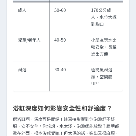
成人
50-60
170公分成
人，水位大概
到胸口
兒童/老年人
40-50
小朋友玩水比
較安全，長輩
進出方便
淋浴
30-40
極簡風淋浴
房，空間感
UP！
浴缸深度如何影響安全性和舒適度？
選浴缸啊，深度可是關鍵！這直接影響到你泡澡舒不舒
服，安不安全。你想想，水太淺，泡澡哪能放鬆？肩膀都
露在外面，根本沒感覺嘛！但太深的話，進出又很麻煩，