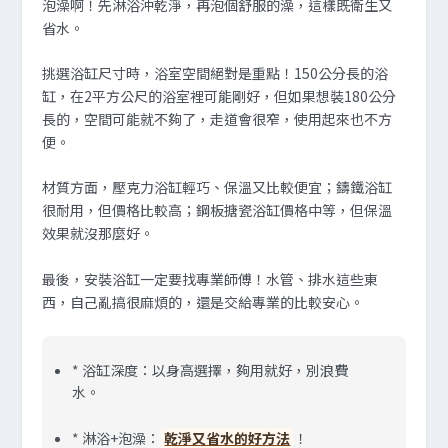
泡澡啊！先淋浴沖乾淨，再泡個舒服的澡，這樣既衛生又
省水。
挑選浴缸尺寸時，浴室空間絕對是重點！150公分長的浴
缸，在2平方公尺的浴室裡可能剛好，但如果想裝180公分
長的，空間可能就不夠了，走道會很窄，使用起來也不方
便。
材質方面，壓克力浴缸輕巧、保溫又比較便宜；鑄鐵浴缸
很耐用，但價格比較高；鋼板搪瓷浴缸價格中等，但保溫
效果就沒那麼好。
最後，安裝浴缸一定要找專業師傅！水管、排水這些東
西，自己亂搞很麻煩的，還是交給專業的比較安心。
* 浴缸深度：以身高選擇，夠用就好，別浪費
水。
* 淋浴+泡澡：
乾淨又省水的好方法
！