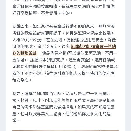
摩浴缸還有頸肩按摩噴嘴，這就需要更深的深度才能讓你
好好享受按摩，不會覺得卡卡的。
話說回來，如果家裡有長輩或行動不便的家人，那無障礙
浴缸的深度設計就更關鍵了。這種浴缸通常深度比較淺，
大概45到55公分，甚至更淺，方便進出也比較安全，降低
滑倒的風險。除了淺深度，很多
無障礙浴缸還會有一些貼
心的輔助設計
：像是內建座椅(可以讓你坐著洗澡，不用一
直站著)，抓握扶手(增加支撐，進出更安全)，還有低矮或
可移除的門檻(方便輪椅使用者進出)。防滑底面當然也是必
備的！不得不說，這些設計真的能大大提升使用的便利性
和安全性。
總之，選購特殊功能浴缸時，深度只是其中一個考量因
素，材質、尺寸、附加功能等等也很重要。最好還是根據
自己的需求和浴室空間去做選擇啦！如果真的不知道怎麼
選，也可以找專業人士諮詢，他們會給你更個人化的建
議。