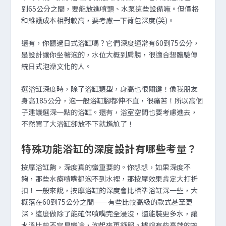
到65公分之間，要能放進噴頭、水泵這些設備嘛。但價格
和維護成本相對較高，要考慮一下荷包深度(笑)。
還有，你聽過日式浴缸嗎？它們深度通常有60到75公分，
是設計讓你坐著泡的，水位大概到肩膀，很適合想體驗傳
統日式泡澡文化的人。
選浴缸深度時，除了浴缸類型，身高也很關鍵！像我朋友
身高185公分，泡一般浴缸腳都伸不直，很痛苦！所以高個
子建議選深一點的浴缸。還有，浴室空間也要考慮進去，
不然買了大浴缸卻放不下就尷尬了！
特殊功能浴缸的深度設計有哪些考量？
按摩浴缸齁，深度真的蠻重要的。你想想，如果深度不
夠，那些水療噴嘴都泡不到水裡，那按摩效果肯定大打折
扣！一般來說，按摩浴缸的深度會比標準浴缸深一些，大
概落在60到75公分之間——有些比較高級的款式甚至更
深。這麼做除了能確保噴嘴完全浸沒，還能裝更多水，讓
水溫比較不容易變冷，泡起來更舒服。據說有些高端的按