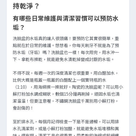
持乾淨？
有哪些日常維護與清潔習慣可以預防水
垢？
洗臉盆的水垢真的讓人很頭痛！要預防它其實很簡單，重
點就在於日常的維護。想想看，你每天刷牙不就是為了預
防水垢（牙垢）嗎？洗臉盆也一樣！每次用完，用水沖一
下、拿乾布擦乾，就能避免水漬乾掉變成討厭的水垢。
不得不說，每週一次的深度清潔也很重要。用白醋加水，
比例大概是瓶蓋一瓶蓋的白醋配上一個寶特瓶的水
（1:10），用海綿擦一擦就好。陶瓷的洗臉盆呢？可以用小
蘇打粉加水調成糊狀，敷個15分鐘再刷掉，頑固水垢也清
潔溜溜！但要注意喔，不鏽鋼洗臉盆千萬別用小蘇打粉，
會刮傷的！
至於排水孔，每個月記得檢查一下是不是通暢，可以用排
水孔清潔劑，或是小蘇打粉加醋，就能避免水垢堆積和異
味。還有啊，清潔工具也很重要，用柔軟的海綿或超細纖