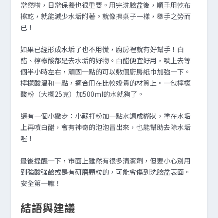
當然啦，日常保養也很重要。用完洗臉盆後，順手用乾布
擦乾，就能減少水垢附著。就像擦桌子一樣，舉手之勞而
已！
如果已經形成水垢了也不用慌，廚房裡就有好幫手！白
醋、檸檬酸都是去水垢的好物。白醋便宜好用，噴上去等
個半小時左右，頑固一點的可以敷個廚房紙巾加強一下。
檸檬酸溫和一點，適合用在比較嬌貴的材質上。一包檸檬
酸粉（大概25克）加500ml的水就夠了。
還有一個小撇步：小蘇打粉加一點水調成糊狀，塗在水垢
上再噴白醋，會有神奇的泡泡冒出來，也能幫助去除水垢
喔！
最後提醒一下，市面上雖然有很多清潔劑，但要小心別用
到強酸強鹼或是有研磨顆粒的，可能會傷到洗臉盆表面。
安全第一嘛！
結語與建議