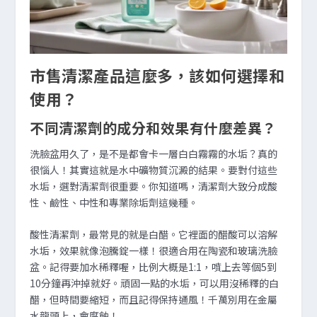
市售清潔產品這麼多，該如何選擇和
使用？
不同清潔劑的成分和效果有什麼差異？
洗臉盆用久了，是不是都會卡一層白白霧霧的水垢？真的
很惱人！其實這就是水中礦物質沉澱的結果。要對付這些
水垢，選對清潔劑很重要。你知道嗎，清潔劑大致分成酸
性、鹼性、中性和專業除垢劑這幾種。
酸性清潔劑，最常見的就是白醋。它裡面的醋酸可以溶解
水垢，效果就像泡騰錠一樣！很適合用在陶瓷和玻璃洗臉
盆。記得要加水稀釋喔，比例大概是1:1，噴上去等個5到
10分鐘再沖掉就好。頑固一點的水垢，可以用沒稀釋的白
醋，但時間要縮短，而且記得保持通風！千萬別用在金屬
水龍頭上，會腐蝕！