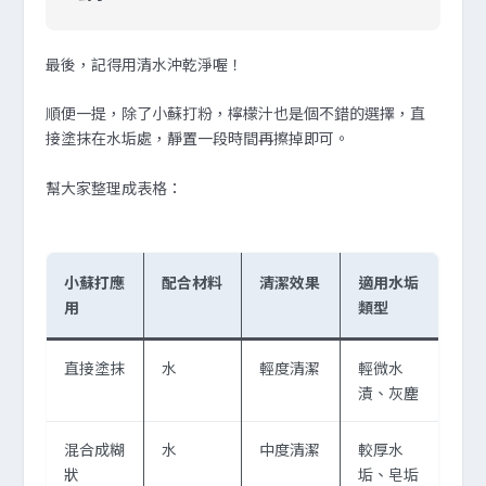
最後，記得用清水沖乾淨喔！
順便一提，除了小蘇打粉，檸檬汁也是個不錯的選擇，直
接塗抹在水垢處，靜置一段時間再擦掉即可。
幫大家整理成表格：
小蘇打應
配合材料
清潔效果
適用水垢
用
類型
直接塗抹
水
輕度清潔
輕微水
漬、灰塵
混合成糊
水
中度清潔
較厚水
狀
垢、皂垢