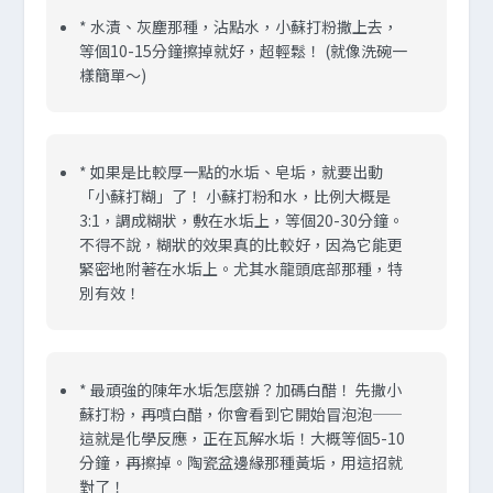
*
水漬、灰塵那種，沾點水，小蘇打粉撒上去，
等個10-15分鐘擦掉就好，超輕鬆！
(就像洗碗一
樣簡單～)
*
如果是比較厚一點的水垢、皂垢，就要出動
「小蘇打糊」了！
小蘇打粉和水，比例大概是
3:1，調成糊狀，敷在水垢上，等個20-30分鐘。
不得不說，糊狀的效果真的比較好，因為它能更
緊密地附著在水垢上。尤其水龍頭底部那種，特
別有效！
*
最頑強的陳年水垢怎麼辦？加碼白醋！
先撒小
蘇打粉，再噴白醋，你會看到它開始冒泡泡——
這就是化學反應，正在瓦解水垢！大概等個5-10
分鐘，再擦掉。陶瓷盆邊緣那種黃垢，用這招就
對了！