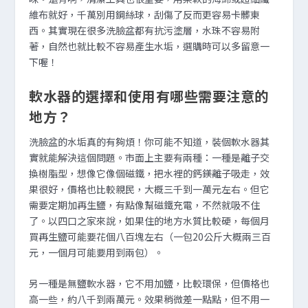
維布就好，千萬別用鋼絲球，刮傷了反而更容易卡髒東
西。其實現在很多洗臉盆都有抗污塗層，水珠不容易附
著，自然也就比較不容易產生水垢，選購時可以多留意一
下喔！
軟水器的選擇和使用有哪些需要注意的
地方？
洗臉盆的水垢真的有夠煩！你可能不知道，裝個軟水器其
實就能解決這個問題。市面上主要有兩種：一種是離子交
換樹脂型，想像它像個磁鐵，把水裡的鈣鎂離子吸走，效
果很好，價格也比較親民，大概三千到一萬元左右。但它
需要定期加再生鹽，有點像幫磁鐵充電，不然就吸不住
了。以四口之家來說，如果住的地方水質比較硬，每個月
買再生鹽可能要花個八百塊左右（一包20公斤大概兩三百
元，一個月可能要用到兩包）。
另一種是無鹽軟水器，它不用加鹽，比較環保，但價格也
高一些，約八千到兩萬元。效果稍微差一點點，但不用一