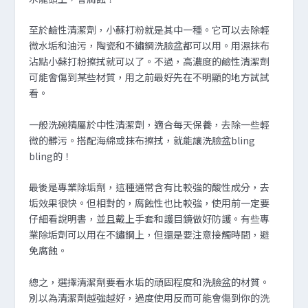
至於鹼性清潔劑，小蘇打粉就是其中一種。它可以去除輕
微水垢和油污，陶瓷和不鏽鋼洗臉盆都可以用。用濕抹布
沾點小蘇打粉擦拭就可以了。不過，高濃度的鹼性清潔劑
可能會傷到某些材質，用之前最好先在不明顯的地方試試
看。
一般洗碗精屬於中性清潔劑，適合每天保養，去除一些輕
微的髒污。搭配海綿或抹布擦拭，就能讓洗臉盆bling
bling的！
最後是專業除垢劑，這種通常含有比較強的酸性成分，去
垢效果很快。但相對的，腐蝕性也比較強，使用前一定要
仔細看說明書，並且戴上手套和護目鏡做好防護。有些專
業除垢劑可以用在不鏽鋼上，但還是要注意接觸時間，避
免腐蝕。
總之，選擇清潔劑要看水垢的頑固程度和洗臉盆的材質。
別以為清潔劑越強越好，過度使用反而可能會傷到你的洗