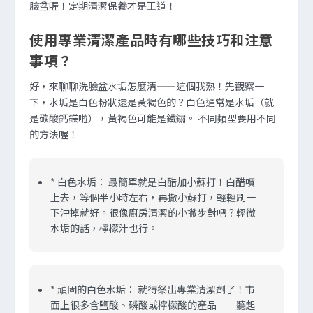
臉盆喔！定期清潔保養才是王道！
使用專業清潔產品時有哪些技巧和注意
事項？
好，來聊聊洗臉盆水垢怎麼清——這個我熟！先觀察一
下，水垢是白色粉狀還是黃褐色的？白色通常是水垢（就
是碳酸鈣鎂啦），黃褐色可能是鐵鏽。 不同類型要用不同
的方法喔！
*
白色水垢：
最簡單就是白醋加小蘇打！白醋噴
上去，等個半小時左右，再撒小蘇打，輕輕刷一
下沖掉就好。很像廚房清潔的小撇步對吧？輕微
水垢的話，檸檬汁也行。
*
頑固的白色水垢：
就得祭出專業清潔劑了！市
面上很多含鹽酸、磷酸或檸檬酸的產品——聽起