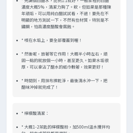
* 先調個白醋水，比例1:1就好，一般家裡的白醋
濃度大概5%，清潔力夠了。欸，但如果是那種陳
年頑垢，可以用純白醋試試看，不過！要先在不
明顯的地方測試一下，不然有些材質，特別是不
鏽鋼，怕高濃度醋酸會腐蝕。
* 噴在水垢上，要全部覆蓋到喔！
* 然後呢，放著等它作用！大概半小時左右，頑
固一點的就放個一小時，甚至更久。如果水垢很
厚，可以拿沾了醋水的紙巾敷著，效果更好！
* 時間到，用抹布擦乾淨，最後清水沖一下，把
醋味沖掉就完成了！
*
檸檬酸清潔
：
* 大概1-2茶匙的檸檬酸粉，加500ml溫水攪拌均