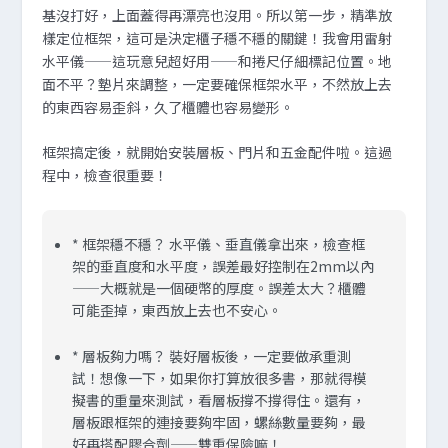
基沒打好，上面蓋得再漂亮也沒用。所以第一步，精準放
樣定位框架，這可是決定櫃子穩不穩的關鍵！我會用雷射
水平儀——這玩意兒超好用——和捲尺仔細標記位置。地
面不平？墊片來調整，一定要確保框架水平，不然放上去
的東西容易歪斜，久了櫃體也容易變形。
框架搞定後，就開始安裝層板、門片和五金配件啦。這過
程中，檢查很重要！
*
框架穩不穩？
水平儀、垂直儀拿出來，檢查框
架的垂直度和水平度，誤差最好控制在2mm以內
——大概就是一個硬幣的厚度。誤差太大？櫃體
可能歪掉，東西放上去也不安心。
*
層板夠力嗎？
裝好層板後，一定要做承重測
試！想像一下，如果你打算放很多書，那就得模
擬書的重量來測試，看層板撐不撐得住。還有，
層板跟框架的連接要夠牢固，螺絲數量要夠，最
好再搭配膠合劑——雙重保險嘛！