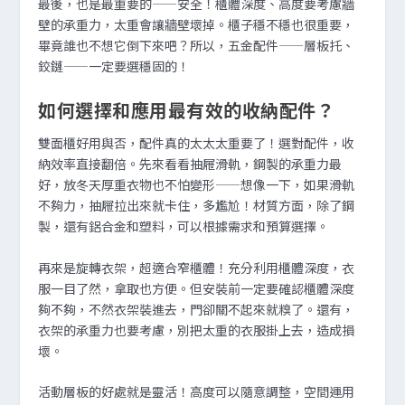
最後，也是最重要的——安全！櫃體深度、高度要考慮牆
壁的承重力，太重會讓牆壁壞掉。櫃子穩不穩也很重要，
畢竟誰也不想它倒下來吧？所以，五金配件——層板托、
鉸鏈——一定要選穩固的！
如何選擇和應用最有效的收納配件？
雙面櫃好用與否，配件真的太太太重要了！選對配件，收
納效率直接翻倍。先來看看抽屜滑軌，鋼製的承重力最
好，放冬天厚重衣物也不怕變形——想像一下，如果滑軌
不夠力，抽屜拉出來就卡住，多尷尬！材質方面，除了鋼
製，還有鋁合金和塑料，可以根據需求和預算選擇。
再來是旋轉衣架，超適合窄櫃體！充分利用櫃體深度，衣
服一目了然，拿取也方便。但安裝前一定要確認櫃體深度
夠不夠，不然衣架裝進去，門卻關不起來就糗了。還有，
衣架的承重力也要考慮，別把太重的衣服掛上去，造成損
壞。
活動層板的好處就是靈活！高度可以隨意調整，空間運用