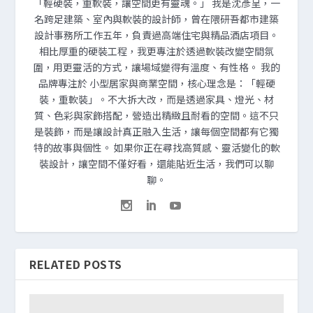
「輕硬裝，重軟裝，讓空間更有靈魂。」 我是沈彥呈，一
名跨足建築、室內與軟裝的設計師，曾在隈研吾都市建築
設計事務所工作五年，負責過高端住宅與精品酒店項目。
相比厚重的硬裝工程，我更專注於透過軟裝改變空間氛
圍，用更靈活的方式，讓場域變得有溫度、有性格。 我的
品牌專注於 小型居家與商業空間，核心理念是：「輕硬
裝，重軟裝」。不大拆大改，而是透過家具、燈光、材
質、色彩與家飾搭配，營造出精緻且耐看的空間。這不只
是裝飾，而是讓設計真正融入生活，讓每個空間都有它獨
特的故事與個性。 如果你正在尋找高質感、靈活變化的軟
裝設計，讓空間不僅好看，還能貼近生活，我們可以聊
聊。
RELATED POSTS