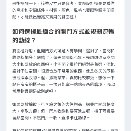
最後提醒一下，這些尺寸只是參考，實際設計還是要看你
的需求和空間條件。材質、顏色、風格也要跟整體空間搭
配，才能做出漂亮又實用的雙面櫃！
如何選擇最適合的開門方式並規劃流暢
的動線？
雙面櫃好用，但開門方式可是大有學問！選對了，空間和
收納都加分；選錯了，每天開關都心累。先想想你家空間
大小和要放的東西吧。小空間？推拉門絕對是首選，滑軌
設計不佔空間，很適合放不常用的東西，像是冬天的厚棉
被或換季衣物。但，據說拿東西真的比較麻煩，想像一下
站在窄窄的櫃子前，一次只能拿一點點東西的窘境… 所以
常用物品還是放別處吧。
如果要放棉被、行李箱之類的大件物品，摺疊門開啟幅度
大，拿取方便！但，門片收納也要算進去喔，櫃子兩邊要
留點空間，不然門片一收，直接卡住動線。
至於傳統鉸鏈門 (就是最常見的那種)，開啟角度最大，拿東