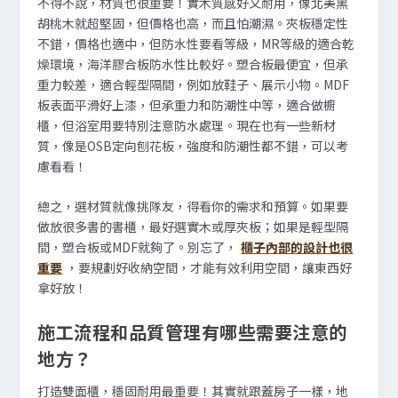
不得不說，材質也很重要！實木質感好又耐用，像北美黑
胡桃木就超堅固，但價格也高，而且怕潮濕。夾板穩定性
不錯，價格也適中，但防水性要看等級，MR等級的適合乾
燥環境，海洋膠合板防水性比較好。塑合板最便宜，但承
重力較差，適合輕型隔間，例如放鞋子、展示小物。MDF
板表面平滑好上漆，但承重力和防潮性中等，適合做櫥
櫃，但浴室用要特別注意防水處理。現在也有一些新材
質，像是OSB定向刨花板，強度和防潮性都不錯，可以考
慮看看！
總之，選材質就像挑隊友，得看你的需求和預算。如果要
做放很多書的書櫃，最好選實木或厚夾板；如果是輕型隔
間，塑合板或MDF就夠了。別忘了，
櫃子內部的設計也很
重要
，要規劃好收納空間，才能有效利用空間，讓東西好
拿好放！
施工流程和品質管理有哪些需要注意的
地方？
打造雙面櫃，穩固耐用最重要！其實就跟蓋房子一樣，地