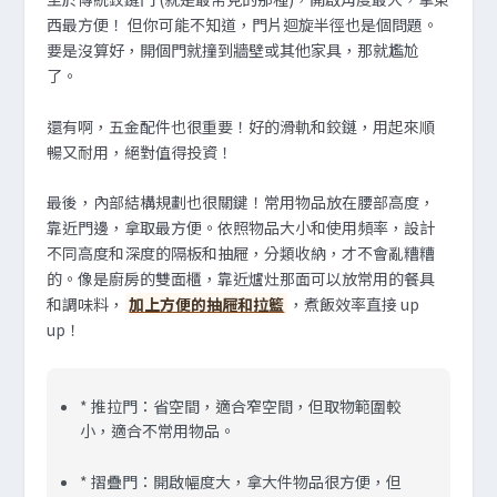
西最方便！ 但你可能不知道，門片迴旋半徑也是個問題。
要是沒算好，開個門就撞到牆壁或其他家具，那就尷尬
了。
還有啊，五金配件也很重要！好的滑軌和鉸鏈，用起來順
暢又耐用，絕對值得投資！
最後，內部結構規劃也很關鍵！常用物品放在腰部高度，
靠近門邊，拿取最方便。依照物品大小和使用頻率，設計
不同高度和深度的隔板和抽屜，分類收納，才不會亂糟糟
的。像是廚房的雙面櫃，靠近爐灶那面可以放常用的餐具
和調味料，
加上方便的抽屜和拉籃
，煮飯效率直接 up
up！
* 推拉門：省空間，適合窄空間，但取物範圍較
小，適合不常用物品。
* 摺疊門：開啟幅度大，拿大件物品很方便，但