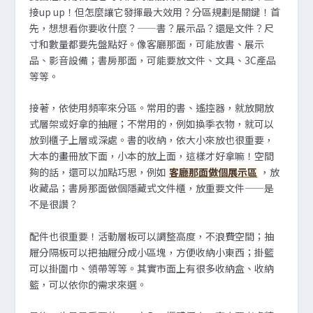
接up up！但怎麼讓它發揮最大效用？分區規劃是關鍵！首
先，想想看你要收什麼？——書？展示品？還是文件？尺
寸和數量都要先盤點好。像客廳那面，可能放書、展示
品、影音設備；書房那面，可能要放文件、文具、3C產品
等等。
接著，依使用頻率來分區。常用的書、遙控器，就放開放
式層架或好拿的抽屜；不常用的，例如換季衣物，就可以
放到櫃子上層或深處。書的收納，依大小來放也很重要，
大本的畫冊放下面，小本的放上面，這樣才好拿嘛！空間
夠的話，還可以加點巧思，例如
客廳那面做個展示區
，放
收藏品；書房那面做個隱藏式文件櫃，放重要文件——是
不是很讚？
配件也很重要！活動層板可以調整高度，不浪費空間；抽
屜分隔板可以把抽屜分成小區塊，方便收納小東西；掛籃
可以掛圍巾、領帶等等。其實市面上有很多收納盒、收納
籃，可以依你的需求來選。