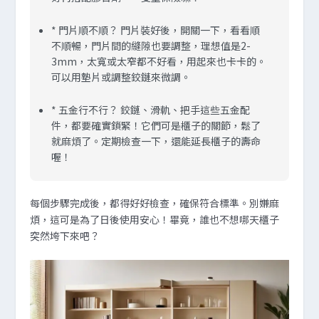
*
門片順不順？
門片裝好後，開關一下，看看順
不順暢，門片間的縫隙也要調整，理想值是2-
3mm，太寬或太窄都不好看，用起來也卡卡的。
可以用墊片或調整鉸鏈來微調。
*
五金行不行？
鉸鏈、滑軌、把手這些五金配
件，都要確實鎖緊！它們可是櫃子的關節，鬆了
就麻煩了。定期檢查一下，還能延長櫃子的壽命
喔！
每個步驟完成後，都得好好檢查，確保符合標準。別嫌麻
煩，這可是為了日後使用安心！畢竟，誰也不想哪天櫃子
突然垮下來吧？