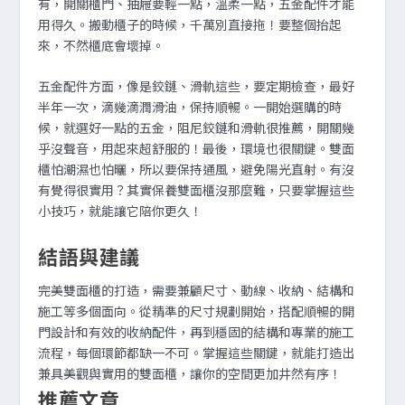
有，開關櫃門、抽屜要輕一點，溫柔一點，五金配件才能
用得久。搬動櫃子的時候，千萬別直接拖！要整個抬起
來，不然櫃底會壞掉。
五金配件方面，像是鉸鏈、滑軌這些，要定期檢查，最好
半年一次，滴幾滴潤滑油，保持順暢。一開始選購的時
候，就選好一點的五金，阻尼鉸鏈和滑軌很推薦，開關幾
乎沒聲音，用起來超舒服的！最後，環境也很關鍵。雙面
櫃怕潮濕也怕曬，所以要保持通風，避免陽光直射。有沒
有覺得很實用？其實保養雙面櫃沒那麼難，只要掌握這些
小技巧，就能讓它陪你更久！
結語與建議
完美雙面櫃的打造，需要兼顧尺寸、動線、收納、結構和
施工等多個面向。從精準的尺寸規劃開始，搭配順暢的開
門設計和有效的收納配件，再到穩固的結構和專業的施工
流程，每個環節都缺一不可。掌握這些關鍵，就能打造出
兼具美觀與實用的雙面櫃，讓你的空間更加井然有序！
推薦文章