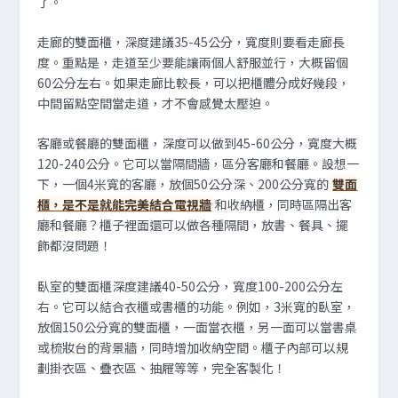
了。
走廊的雙面櫃，深度建議35-45公分，寬度則要看走廊長
度。重點是，走道至少要能讓兩個人舒服並行，大概留個
60公分左右。如果走廊比較長，可以把櫃體分成好幾段，
中間留點空間當走道，才不會感覺太壓迫。
客廳或餐廳的雙面櫃，深度可以做到45-60公分，寬度大概
120-240公分。它可以當隔間牆，區分客廳和餐廳。設想一
下，一個4米寬的客廳，放個50公分深、200公分寬的
雙面
櫃，是不是就能完美結合電視牆
和收納櫃，同時區隔出客
廳和餐廳？櫃子裡面還可以做各種隔間，放書、餐具、擺
飾都沒問題！
臥室的雙面櫃深度建議40-50公分，寬度100-200公分左
右。它可以結合衣櫃或書櫃的功能。例如，3米寬的臥室，
放個150公分寬的雙面櫃，一面當衣櫃，另一面可以當書桌
或梳妝台的背景牆，同時增加收納空間。櫃子內部可以規
劃掛衣區、疊衣區、抽屜等等，完全客製化！