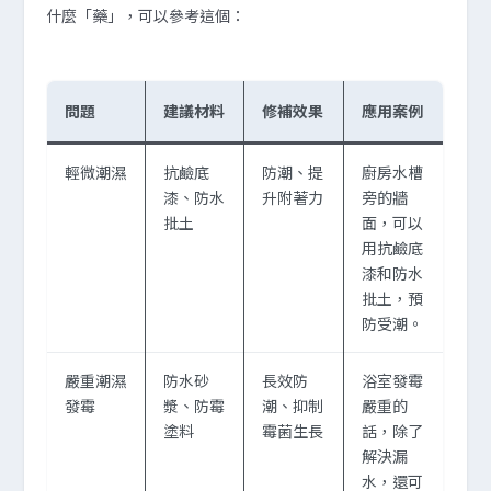
什麼「藥」，可以參考這個：
問題
建議材料
修補效果
應用案例
輕微潮濕
抗鹼底
防潮、提
廚房水槽
漆、防水
升附著力
旁的牆
批土
面，可以
用抗鹼底
漆和防水
批土，預
防受潮。
嚴重潮濕
防水砂
長效防
浴室發霉
發霉
漿、防霉
潮、抑制
嚴重的
塗料
霉菌生長
話，除了
解決漏
水，還可