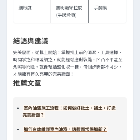
細緻度
無明顯顆粒感
手觸摸
(手摸滑順)
結語與建議
完美牆面，從批土開始！掌握批土前的清潔、工具選擇、
時間掌控和環境調控，就能輕鬆應對裂縫、凹凸不平甚至
潮濕等問題。就像幫牆壁化妝一樣，每個步驟都不可少，
才能擁有持久亮麗的完美牆面！
推薦文章
室內油漆施工流程：如何做好批土、補土，打造
完美牆面？
如何有效維護室內油漆，讓牆面常保如新？