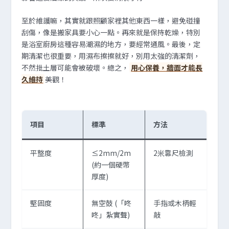
至於維護嘛，其實就跟照顧家裡其他東西一樣，避免碰撞
刮傷，像是搬家具要小心一點。再來就是保持乾燥，特別
是浴室廚房這種容易潮濕的地方，要經常通風。最後，定
期清潔也很重要，用濕布擦擦就好，別用太強的清潔劑，
不然批土層可能會被破壞。總之，
用心保養，牆面才能長
久維持
美觀！
項目
標準
方法
平整度
≤2mm/2m
2米靠尺檢測
(約一個硬幣
厚度)
堅固度
無空鼓 (「咚
手指或木柄輕
咚」紮實聲)
敲