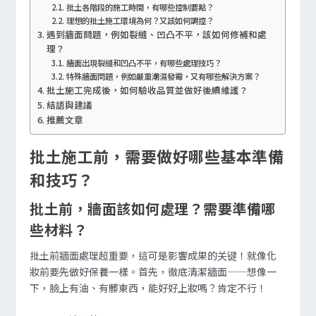
批土各階段的施工時間，有哪些控制要點？
理想的批土施工環境為何？又該如何調控？
遇到牆面問題，例如裂縫、凹凸不平，該如何修補和處
理？
牆面出現裂縫和凹凸不平，有哪些處理技巧？
特殊牆面問題，例如嚴重潮濕發霉，又有哪些解決方案？
批土施工完成後，如何驗收品質並做好後續維護？
結語與建議
推薦文章
批土施工前，需要做好哪些基本準備
和技巧？
批土前，牆面該如何處理？需要準備哪
些材料？
批土前牆面處理超重要，這可是影響成果的关键！就像化
妝前要先做好保養一樣。首先，徹底清潔牆面——想像一
下，臉上有油、有髒東西，能好好上妝嗎？肯定不行！