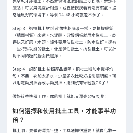
完全乾才能批土，不然就像濕漉漉的臉上塗粉底，肯定不
服貼！可以用濕度計測量，或直接摸摸看有沒有濕氣。通
常通風好的環境下，等個 24-48 小時就差不多了。
Step 3：選擇批土材料 就像挑粉底液一樣，要根據膚質
（牆面材質）來選。水泥牆、矽酸鈣板就用水性批土，乾
得快又好磨。木頭、鐵件要用油性批土，防水性好。還有
一些特殊功能的批土，像是彈性批土、抗裂批土，可以針
對不同問題的牆面做選擇。
Step 4：調配批土 按照產品說明，把批土粉加水攪拌均
勻，不要一次加太多水，少量多次比較好控制濃稠度。可
以用電動攪拌器或手動攪拌，攪到沒有顆粒就OK了！
做好這些準備工作，你的批土就能又漂亮又持久啦！
如何選擇和使用批土工具，才能事半功
倍？
批土啊，要做得漂亮平整，工具選擇很重要！就像化妝一