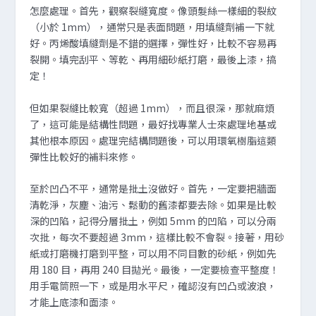
怎麼處理。首先，觀察裂縫寬度。像頭髮絲一樣細的裂紋
（小於 1mm），通常只是表面問題，用填縫劑補一下就
好。丙烯酸填縫劑是不錯的選擇，彈性好，比較不容易再
裂開。填完刮平、等乾、再用細砂紙打磨，最後上漆，搞
定！
但如果裂縫比較寬（超過 1mm），而且很深，那就麻煩
了，這可能是結構性問題，最好找專業人士來處理地基或
其他根本原因。處理完結構問題後，可以用環氧樹脂這類
彈性比較好的補料來修。
至於凹凸不平，通常是批土沒做好。首先，一定要把牆面
清乾淨，灰塵、油污、鬆動的舊漆都要去除。如果是比較
深的凹陷，記得分層批土，例如 5mm 的凹陷，可以分兩
次批，每次不要超過 3mm，這樣比較不會裂。接著，用砂
紙或打磨機打磨到平整，可以用不同目數的砂紙，例如先
用 180 目，再用 240 目拋光。最後，一定要檢查平整度！
用手電筒照一下，或是用水平尺，確認沒有凹凸或波浪，
才能上底漆和面漆。