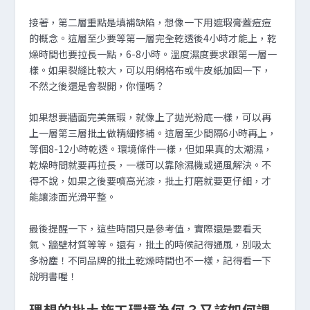
接著，第二層重點是填補缺陷，想像一下用遮瑕膏蓋痘痘
的概念。這層至少要等第一層完全乾透後4小時才能上，乾
燥時間也要拉長一點，6-8小時。溫度濕度要求跟第一層一
樣。如果裂縫比較大，可以用網格布或牛皮紙加固一下，
不然之後還是會裂開，你懂嗎？
如果想要牆面完美無瑕，就像上了拋光粉底一樣，可以再
上一層第三層批土做精細修補。這層至少間隔6小時再上，
等個8-12小時乾透。環境條件一樣，但如果真的太潮濕，
乾燥時間就要再拉長，一樣可以靠除濕機或通風解決。不
得不說，如果之後要噴高光漆，批土打磨就要更仔細，才
能讓漆面光滑平整。
最後提醒一下，這些時間只是參考值，實際還是要看天
氣、牆壁材質等等。還有，批土的時候記得通風，別吸太
多粉塵！不同品牌的批土乾燥時間也不一樣，記得看一下
說明書喔！
理想的批土施工環境為何？又該如何調