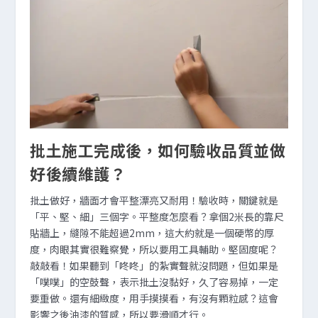
批土施工完成後，如何驗收品質並做
好後續維護？
批土做好，牆面才會平整漂亮又耐用！驗收時，關鍵就是
「平、堅、細」三個字。平整度怎麼看？拿個2米長的靠尺
貼牆上，縫隙不能超過2mm，這大約就是一個硬幣的厚
度，肉眼其實很難察覺，所以要用工具輔助。堅固度呢？
敲敲看！如果聽到「咚咚」的紮實聲就沒問題，但如果是
「噗噗」的空鼓聲，表示批土沒黏好，久了容易掉，一定
要重做。還有細緻度，用手摸摸看，有沒有顆粒感？這會
影響之後油漆的質感，所以要滑順才行。