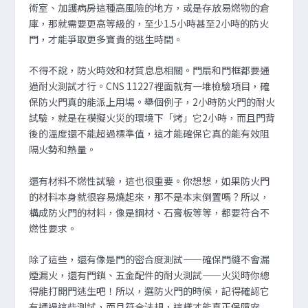
術室、加護病房這種高風險的地方，或是存放易燃物的倉
庫，那就需要更高等級的，至少1.5小時甚至2小時的防火
門，才能爭取更多寶貴的逃生時間。
不得不說，防火時效和材質息息相關。門扇和門框都要通
過耐火測試才行。CNS 11227裡面就有一堆檢驗項目，確
保防火門真的能派上用場。舉個例子，2小時防火門的耐火
試驗，就是在模擬火災的環境下「烤」它2小時，而且門背
後的溫度還不能超過標準值，這才能確保它真的能有效阻
隔火勢和熱量。
還有材料不燃性試驗，這也很重要。你想想，如果防火門
的材料本身就很容易燒起來，那不是本末倒置嗎？所以，
構成防火門的材料，像是鋼材、石膏板等等，都要符合不
燃性要求。
除了這些，還有像是門的密合度測試——確保門縫不會漏
煙漏火，還有門鎖、五金配件的耐火測試——火災時你總
得能打開門逃生吧！所以，選防火門的時候，記得確認它
有通過這些測試，而且符合法規，這樣才能真正保障安