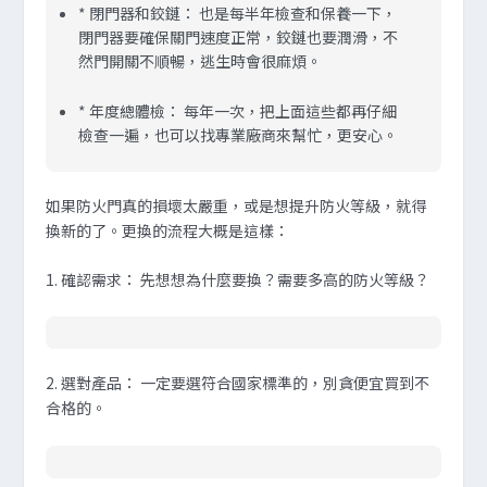
*
閉門器和鉸鏈：
也是每半年檢查和保養一下，
閉門器要確保關門速度正常，鉸鏈也要潤滑，不
然門開關不順暢，逃生時會很麻煩。
*
年度總體檢：
每年一次，把上面這些都再仔細
檢查一遍，也可以找專業廠商來幫忙，更安心。
如果防火門真的損壞太嚴重，或是想提升防火等級，就得
換新的了。更換的流程大概是這樣：
1.
確認需求
：
先想想為什麼要換？需要多高的防火等級？
2.
選對產品
：
一定要選符合國家標準的，別貪便宜買到不
合格的。