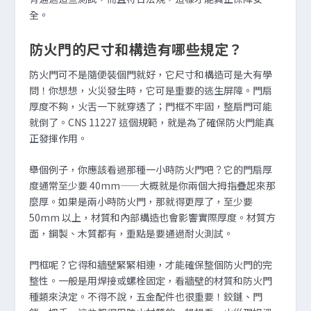
全。
防火門的尺寸和構造有哪些規定？
防火門可不是隨便裝個門就好，它尺寸和構造可是大有學
問！你想想，火災發生時，它可是重要的逃生屏障。門扇
厚度不夠，火舌一下就穿透了；門框不牢固，整扇門可能
就倒了。CNS 11227 這個規範，就是為了確保防火門能真
正發揮作用。
舉個例子，你應該看過那種一小時防火門吧？它的門扇厚
度通常至少要 40mm——大概就是你兩個大拇指疊起來那
麼厚。如果是兩小時防火門，那就得更厚了，至少要
50mm 以上，材質和內部構造也會影響實際厚度。材質方
面，鋼製、木質都有，重點是要通過耐火測試。
門框呢？它得和牆壁緊緊相連，才能確保整個防火門的完
整性。一般是用焊接或螺栓固定，看牆壁的材質和防火門
種類來決定。不得不說，五金配件也很重要！鉸鏈、門