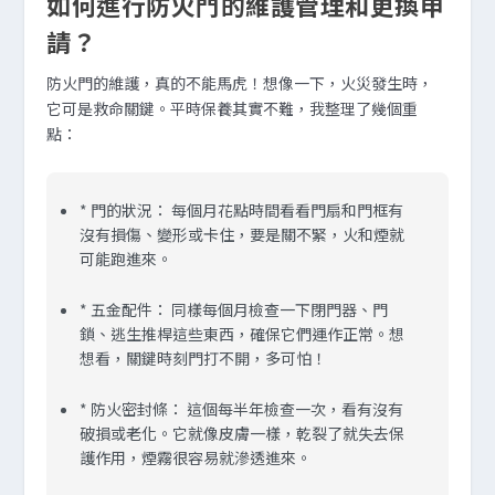
如何進行防火門的維護管理和更換申
請？
防火門的維護，真的不能馬虎！想像一下，火災發生時，
它可是救命關鍵。平時保養其實不難，我整理了幾個重
點：
*
門的狀況：
每個月花點時間看看門扇和門框有
沒有損傷、變形或卡住，要是關不緊，火和煙就
可能跑進來。
*
五金配件：
同樣每個月檢查一下閉門器、門
鎖、逃生推桿這些東西，確保它們運作正常。想
想看，關鍵時刻門打不開，多可怕！
*
防火密封條：
這個每半年檢查一次，看有沒有
破損或老化。它就像皮膚一樣，乾裂了就失去保
護作用，煙霧很容易就滲透進來。