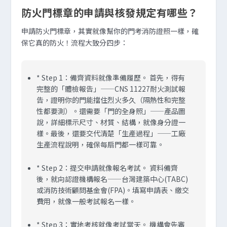
防火門標章的申請與核發規定有哪些？
申請防火門標章，其實就像幫你的門考消防證照一樣，確
保它真的防火！流程大致分四步：
*
Step 1：備齊資料就像準備履歷。
首先，得有
完整的「體檢報告」——CNS 11227耐火測試報
告，證明你的門能擋住烈火多久（隔熱性和完整
性都要測）。還需要「門的全身照」——產品圖
說，詳細標示尺寸、材質、結構，就像身分證一
樣。最後，還要交代清楚「生產過程」——工廠
生產流程說明，確保每扇門都一樣可靠。
*
Step 2：提交申請就像報名考試。
資料備齊
後，就向認證機構報名——台灣建築中心(TABC)
或消防技術顧問基金會(FPA)。填寫申請表、繳交
費用，就像一般考試報名一樣。
*
Step 3：實地考核就像考試當天。
機構會先審