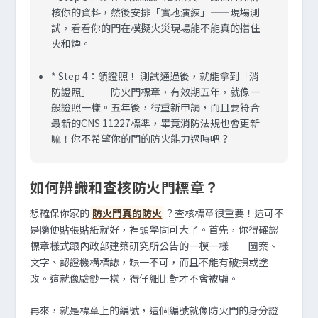
核你的資料，然後安排「實地演練」——現場測
試，看看你的門在模擬火災現場能不能真的擋住
火和煙。
*
Step 4：領證照！
測試通過後，就能拿到「消
防證照」——防火門標章，有效期五年，就像一
般證照一樣。五年後，得重新申請，而且要符合
最新的CNS 11227標準，畢竟消防法規也會更新
嘛！你不希望你的門的防火能力過時吧？
如何辨識和查核防火門標章？
想確保你家的
防火門真的防火
？查核標章很重要！這可不
是隨便貼張貼紙就好，裡頭學問可大了。首先，你得確認
標章樣式跟內政部建築研究所公告的一模一樣——圖案、
文字、認證機構標誌，缺一不可，而且不能有破損或塗
改。這就像驗鈔一樣，得仔細比對才不會被騙。
再來，就是標章上的編號，這個編號就像防火門的身分證