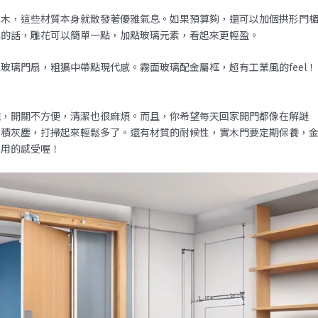
桃木，這些材質本身就散發著優雅氣息。如果預算夠，還可以加個拱形門
典的話，雕花可以簡單一點，加點玻璃元素，看起來更輕盈。
玻璃門扇，粗獷中帶點現代感。霧面玻璃配金屬框，超有工業風的feel！
雜，開關不方便，清潔也很麻煩。而且，你希望每天回家開門都像在解謎
易積灰塵，打掃起來輕鬆多了。還有材質的耐候性，實木門要定期保養，
使用的感受喔！