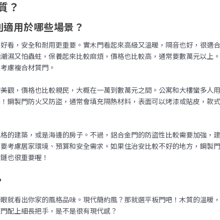
質？
別適用於哪些場景？
了好看，安全和耐用更重要。實木門看起來高級又溫暖，隔音也好，很適
怕潮濕又怕蟲蛀，保養起來比較麻煩，價格也比較高，通常要數萬元以上
以考慮複合材質門。
的美觀，價格也比較親民，大概在一萬到數萬元之間。公寓和大樓蠻多人
擇！鋼製門防火又防盜，通常會填充隔熱材料，表面可以烤漆或貼皮，款
風格的建築，或是海邊的房子。不過，鋁合金門的防盜性比較需要加強，
也要考慮居家環境、預算和安全需求。如果住治安比較不好的地方，鋼製
鉸鏈也很重要喔！
？
一眼就看出你家的風格品味。現代簡約風？那就選平板門吧！木質的溫暖
板門配上細長把手，是不是很有現代感？