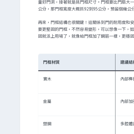
量好門洞，接著就是挑門框尺寸。門框要比門扇大一
公分，那門框寬度大概抓92到95公分，預留個幾公
再來，門框結構也很關鍵！這關係到門的耐用度和
要更堅固的門框，不然容易變形，可以想像一下，
固就派上用場了，就像給門框加了鋼筋一樣，更穩
門框材質
建議結
實木
內部榫
金屬
內部加
塑鋼
多腔體