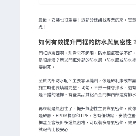
最後，安裝也很重要！這部分建議找專業的來，畢
虎！
如何有效提升門框的防水與氣密性
門框這東西啊，別看它不起眼，防水跟氣密做不好
是很崩潰？所以門框外部的防水層（防水膜或防水
要封死。
至於內部防水呢？主要靠填縫劑，像是矽利康或聚
施工時也要填縫完整、均勻，不然一樣會滲水。還
是不錯的選擇。有些高品質鋁合金門框內部還有排
再來就是氣密性了。提升氣密性主要靠氣密條，就
是矽膠、EPDM橡膠和TPE，各有優缺點。安裝
框甚至會設計多道氣密槽，可以裝多層氣密條，效
試報告比較安心。