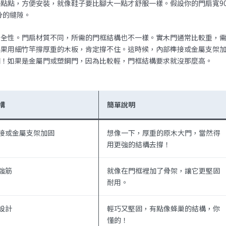
點點，方便安裝，就像鞋子要比腳大一點才舒服一樣。假設你的門扇寬9
分的縫隙。
安全性。門扇材質不同，所需的門框結構也不一樣。實木門通常比較重，
如果用細竹竿撐厚重的木板，肯定撐不住。這時候，內部榫接或金屬支架
固！如果是金屬門或塑鋼門，因為比較輕，門框結構要求就沒那麼高。
構
簡單說明
接或金屬支架加固
想像一下，厚重的原木大門，當然得
用更強的結構去撐！
強筋
就像在門框裡加了骨架，讓它更堅固
耐用。
設計
輕巧又堅固，有點像蜂巢的結構，你
懂的！