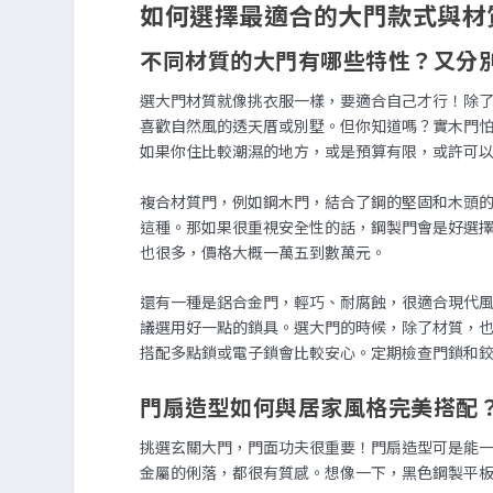
如何選擇最適合的大門款式與材
不同材質的大門有哪些特性？又分
選大門材質就像挑衣服一樣，要適合自己才行！除
喜歡自然風的透天厝或別墅。但你知道嗎？實木門
如果你住比較潮濕的地方，或是預算有限，或許可
複合材質門，例如鋼木門，結合了鋼的堅固和木頭
這種。那如果很重視安全性的話，鋼製門會是好選
也很多，價格大概一萬五到數萬元。
還有一種是鋁合金門，輕巧、耐腐蝕，很適合現代
議選用好一點的鎖具。選大門的時候，除了材質，
搭配多點鎖或電子鎖會比較安心。定期檢查門鎖和
門扇造型如何與居家風格完美搭配
挑選玄關大門，門面功夫很重要！門扇造型可是能
金屬的俐落，都很有質感。想像一下，黑色鋼製平