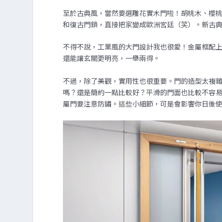
至於古典風，當然要選雕花實木門啦！胡桃木、櫻
和復古門鎖，直接把家變成歐洲宮廷（笑）。新古
不得不說，工業風的大門設計我也很愛！金屬框配上
還能讓玄關更明亮，一舉兩得。
不過，除了美觀，實用性也很重要。門的造型太複
嗎？還是簡約一點比較好？平滑的門面也比較不容
屬門要注意防鏽。這些小細節，可是會影響你日後