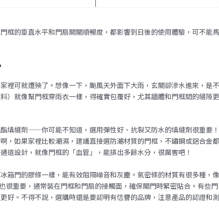
竟門框的垂直水平和門扇開關順暢度，都影響到日後的使用體驗，可不能
？
，家裡可就遭殃了。想像一下，颱風天外面下大雨，玄關卻滲水進來，是
塗料）就像幫門框穿雨衣一樣，得確實包覆好，尤其牆體和門框間的縫隙
氨酯填縫劑——你可能不知道，選用彈性好、抗裂又防水的填縫劑很重要
有啊，如果家裡比較潮濕，建議直接選防潮材質的門框，不鏽鋼或鋁合金
水通道設計，就像門框的「血管」，能排出多餘水分，很厲害吧！
像冰箱門的膠條一樣，能有效阻隔噪音和灰塵。氣密條的材質有很多種，
位置也很重要，通常裝在門框和門扇的接觸面，確保關門時緊密貼合。有些門
果更好。不得不說，選購時還是要認明有信譽的品牌，注意產品的認證和