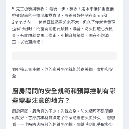
5.
完工檢驗與驗收
：
最後一步，驗收！用水平儀和垂直儀
檢查牆面的平整度和垂直度，誤差最好控制在3mm和
2mm以內——這差距雖然看起來不大，但久了你就會發現
歪斜很礙眼！門窗開關也要順暢，隔音、防火性能也要檢
查。有問題就要馬上修正，別怕麻煩師傅，現在不說清
楚，以後更麻煩！
做好這五個步驟，你的廚房隔間就能兼顧美觀、實用和安
全！
廚房隔間的安全規範和預算控制有哪
些需要注意的地方？
廚房隔間，眉角真的不少！先說安全，防火牆可不是隨便
砌就好。它厚度和材質決定了你家能抵擋火災多久 –– 想想
看，一小時防火時效的輕質隔間牆，關鍵時刻能爭取多少