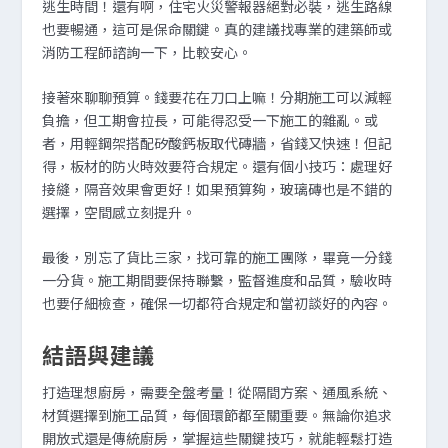
逃生時間！還有啊，住宅火災警報器絕對必裝，逃生路線
也要暢通，這可是保命關鍵。真的建議找專業的建築師或
消防工程師諮詢一下，比較安心。
接著來聊聊預算。錢要花在刀口上嘛！分期施工可以減輕
負擔，但工期會拉長，可能得忍受一下施工的雜亂。或
者，用輕鋼架搭配矽酸鈣板取代磚牆，省錢又快速！但記
得，板材的防火時效要符合規定。還有個小技巧：處理好
接縫，隔音效果會更好！如果預算夠，玻璃磚也是不錯的
選擇，空間感立刻提升。
最後，別忘了貨比三家，找可靠的施工團隊，畢竟一分錢
一分貨。施工期間要保持聯繫，監督進度和品質，驗收時
也要仔細檢查，確保一切都符合規定和當初談好的內容。
結語與建議
打造理想廚房，需要全盤考量！從隔間方案、通風系統、
材質選擇到施工品質，每個環節都至關重要。無論你追求
開放式還是傳統廚房，掌握這些關鍵技巧，就能輕鬆打造