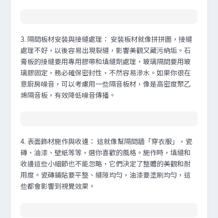
3.
隔間板材安裝與接縫處理
：
安裝板材就像拼拼圖，接縫
處理不好，以後容易出現裂縫，影響美觀又藏污納垢。石
膏板的接縫要用專用膠帶和填縫劑處理，玻璃隔間要用玻
璃膠固定，務必確保密封性，不然容易滲水。如果你很在
意廚房噪音，可以考慮用一些隔音板材，像是高密度聚乙
烯隔音板，有效降低噪音傳播。
4.
表面飾材施作與收邊
：
這就像幫隔間牆「穿衣服」，瓷
磚、油漆、壁紙等等，選你喜歡的風格。施作時，填縫和
收邊這些小細節也不能忽略，它們決定了整體的美觀和耐
用度。瓷磚鋪貼要平整、縫隙均勻，油漆要塗刷均勻，這
些都會影響到視覺效果。