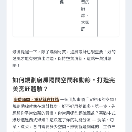
促
音的
廚
房、
大家
庭
最後提醒一下，除了隔間材質，通風設計也很重要！好的
通風才能有效排出油煙，保持空氣清新，這點千萬別忽
略！
如何規劃廚房隔間空間和動線，打造完
美烹飪體驗？
廚房隔間，重點就在打造
一個用起來順手又舒服的空間！
規劃動線就像在設計舞步，好不好用差很多。第一步，先
想想你平常做菜的習慣。你常用哪些鍋碗瓢盆？喜歡中式
爆炒還是西式烘焙？這決定了你的功能分區 –– 洗菜、切
菜、煮菜，各自需要多少空間。然後就是關鍵的「工作三