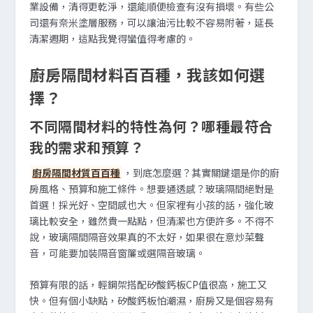
業設備，清得更乾淨，還能順便檢查有沒有損壞。有些公
司還有奈米塗層服務，可以讓油污比較不容易附著，延長
清潔週期，這點我覺得蠻值得考慮的。
廚房隔間材料百百種，我該如何選
擇？
不同隔間材料的特性為何？哪種最符合
我的需求和預算？
廚房隔間材質百百種
，到底怎麼選？其實關鍵還是你的廚
房風格、預算和施工條件。想要通透感？玻璃隔間絕對是
首選！採光好、空間感也大。但家裡有小孩的話，強化玻
璃比較安全，雖然貴一點點，但清潔也方便許多。不得不
說，玻璃隔間隔音效果真的不太好，如果很在意炒菜聲
音，可能要加裝隔音窗簾或選隔音玻璃。
預算有限的話，輕鋼架搭配矽酸鈣板CP值很高，施工又
快。但有個小缺點，矽酸鈣板怕潮濕，廚房又是個容易有