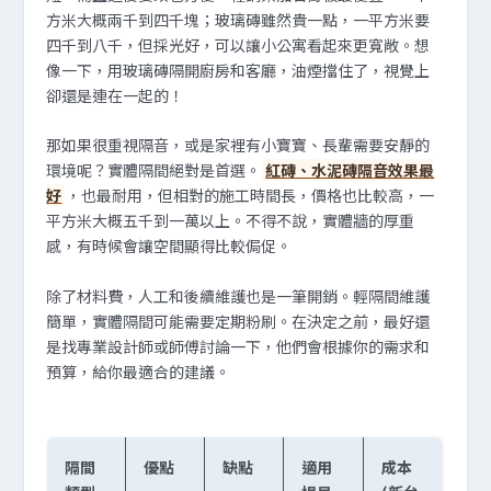
方米大概兩千到四千塊；玻璃磚雖然貴一點，一平方米要
四千到八千，但採光好，可以讓小公寓看起來更寬敞。想
像一下，用玻璃磚隔開廚房和客廳，油煙擋住了，視覺上
卻還是連在一起的！
那如果很重視隔音，或是家裡有小寶寶、長輩需要安靜的
環境呢？實體隔間絕對是首選。
紅磚、水泥磚隔音效果最
好
，也最耐用，但相對的施工時間長，價格也比較高，一
平方米大概五千到一萬以上。不得不說，實體牆的厚重
感，有時候會讓空間顯得比較侷促。
除了材料費，人工和後續維護也是一筆開銷。輕隔間維護
簡單，實體隔間可能需要定期粉刷。在決定之前，最好還
是找專業設計師或師傅討論一下，他們會根據你的需求和
預算，給你最適合的建議。
隔間
優點
缺點
適用
成本