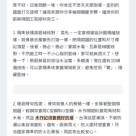
質不好，日後問題一堆，你肯定不想天天跟裂縫、歪斜的
牆面打交道吧？讓我來跟你分享幾個關鍵步驟，確保你的
廚房隔間工程順利完工。
1.
精準放樣與管線核對
：
首先，一定要根據設計圖精確放
樣，就像做衣服要先打版一樣，把隔間牆的位置和尺寸標
記清楚。接著，務必！務必！要跟水電、瓦斯管線圖核
對，不然施工時一不小心敲到管線，那可就麻煩大了。想
像一下，新廚房裝好卻沒水沒電，多崩潰！現在還有3D掃
描技術，可以更精準地掌握現場狀況，避免挖到「寶」– 隱
藏管線。
2.
穩固骨架搭建
：
骨架就像人的骨骼一樣，支撐著整個隔
間牆。輕鋼架要用C型鋼和U型鋼，木作隔間則要用角材和
木板，而且
木作記得要做好防潮
，台灣這麼潮濕，不做防
潮以後容易變形。還有，廚房用火，防火建材很重要！符
合國家標準的防火石膏板，用起來比較安心。