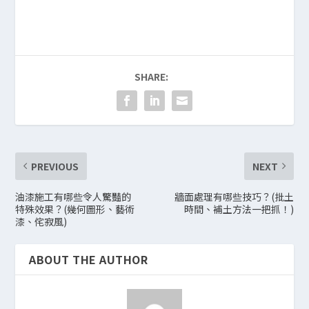
SHARE:
PREVIOUS
NEXT
油漆施工有哪些令人驚豔的
牆面處理有哪些技巧？(批土
特殊效果？(幾何圖形、藝術
時間、補土方法一把抓！)
漆、侘寂風)
ABOUT THE AUTHOR