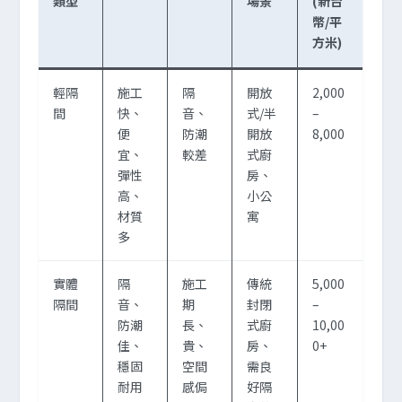
類型
場景
(新台
幣/平
方米)
輕隔
施工
隔
開放
2,000
間
快、
音、
式/半
–
便
防潮
開放
8,000
宜、
較差
式廚
彈性
房、
高、
小公
材質
寓
多
實體
隔
施工
傳統
5,000
隔間
音、
期
封閉
–
防潮
長、
式廚
10,00
佳、
貴、
房、
0+
穩固
空間
需良
耐用
感侷
好隔