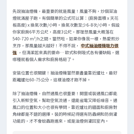
先說抽油煙機，最重要的就是風量！風量不夠，炒個菜油
煙就滿屋子跑。有個簡單的公式可以算：(廚房面積 x 天花
板高度) x 換氣次數/小時。換氣次數至少6-8次/小時。假設
你家廚房6平方公尺，高度3公尺，那理想風量大概落在
540-720 m³/h之間。當然啦，如果你像我一樣，熱愛煎炒
烹炸，那風量越大越好！不得不說，
中式抽油煙機吸力很
強
，但清潔起來真的要命… 歐式和側吸式各有優缺點，選
哪種就看個人需求和廚房格局了。
安裝位置也很關鍵！抽油煙機當然要盡量靠近爐灶，最好
距離爐灶60-75公分，這樣油煙才跑不掉。
除了抽油煙機，自然通風也很重要！開窗或裝通風口都能
引入新鮮空氣，幫助空氣流通，還能省電又降低噪音。通
風口的位置和大小也很有學問，靠近爐灶的牆面和廚房對
角線都是不錯的選擇。裝的時候記得選有防蟲網和防倒灌
功能的，才不會蚊蟲跑進來，或是油煙倒灌回室內。