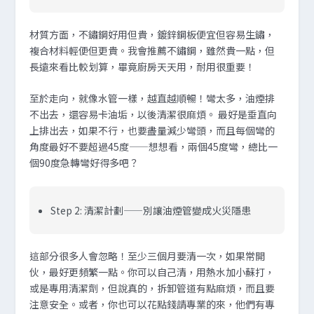
材質方面，不鏽鋼好用但貴，鍍鋅鋼板便宜但容易生鏽，
複合材料輕便但更貴。我會推薦不鏽鋼，雖然貴一點，但
長遠來看比較划算，畢竟廚房天天用，耐用很重要！
至於走向，就像水管一樣，越直越順暢！彎太多，油煙排
不出去，還容易卡油垢，以後清潔很麻煩。 最好是垂直向
上排出去，如果不行，也要盡量減少彎頭，而且每個彎的
角度最好不要超過45度——想想看，兩個45度彎，總比一
個90度急轉彎好得多吧？
Step 2: 清潔計劃——別讓油煙管變成火災隱患
這部分很多人會忽略！至少三個月要清一次，如果常開
伙，最好更頻繁一點。你可以自己清，用熱水加小蘇打，
或是專用清潔劑，但說真的，拆卸管道有點麻煩，而且要
注意安全。或者，你也可以花點錢請專業的來，他們有專