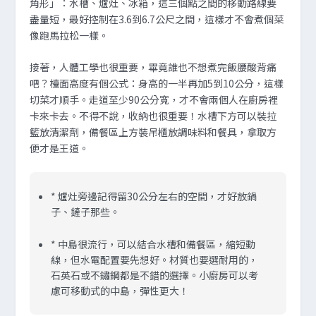
角形」：水槽、爐灶、冰箱，這三個點之間的移動路線要
盡量短，最好控制在3.6到6.7公尺之間，這樣才不會煮個菜
像跑馬拉松一樣。
接著，人體工學也很重要，畢竟誰也不想煮完飯腰酸背痛
吧？檯面高度有個公式：身高的一半再加5到10公分，這樣
切菜才順手。走道至少90公分寬，才不會兩個人在廚房裡
卡來卡去。不得不說，收納也很重要！水槽下方可以裝拉
籃放清潔劑，備餐區上方裝吊櫃放調味料和餐具，拿取方
便才是王道。
* 爐灶旁邊記得留30公分左右的空間，才好放鍋
子、鏟子那些。
* 中島很流行，可以結合水槽和備餐區，縮短動
線，但水電配置要先想好。材質也要選耐用的，
石英石或不鏽鋼都是不錯的選擇。小廚房可以考
慮可移動式的中島，彈性更大！