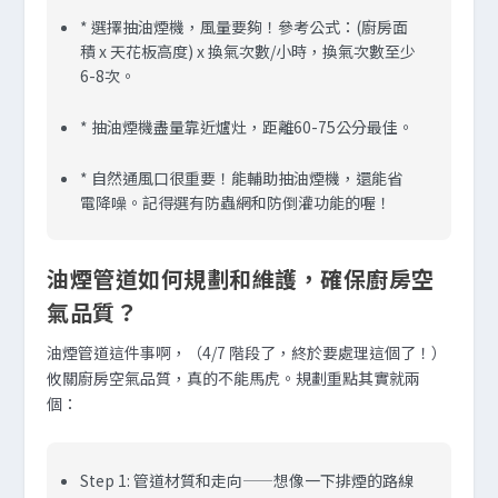
* 選擇抽油煙機，風量要夠！參考公式：(廚房面
積 x 天花板高度) x 換氣次數/小時，換氣次數至少
6-8次。
* 抽油煙機盡量靠近爐灶，距離60-75公分最佳。
* 自然通風口很重要！能輔助抽油煙機，還能省
電降噪。記得選有防蟲網和防倒灌功能的喔！
油煙管道如何規劃和維護，確保廚房空
氣品質？
油煙管道這件事啊，（4/7 階段了，終於要處理這個了！）
攸關廚房空氣品質，真的不能馬虎。規劃重點其實就兩
個：
Step 1: 管道材質和走向——想像一下排煙的路線