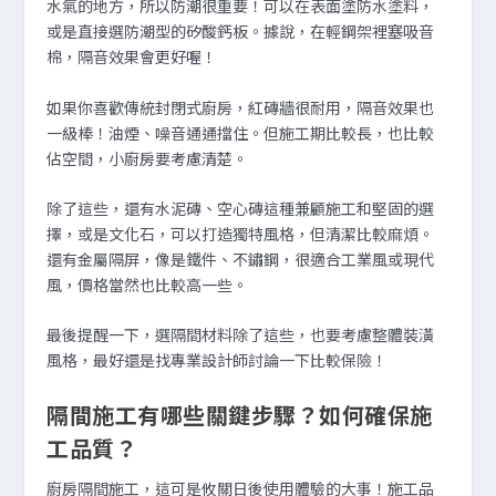
水氣的地方，所以防潮很重要！可以在表面塗防水塗料，
或是直接選防潮型的矽酸鈣板。據說，在輕鋼架裡塞吸音
棉，隔音效果會更好喔！
如果你喜歡傳統封閉式廚房，紅磚牆很耐用，隔音效果也
一級棒！油煙、噪音通通擋住。但施工期比較長，也比較
佔空間，小廚房要考慮清楚。
除了這些，還有水泥磚、空心磚這種兼顧施工和堅固的選
擇，或是文化石，可以打造獨特風格，但清潔比較麻煩。
還有金屬隔屏，像是鐵件、不鏽鋼，很適合工業風或現代
風，價格當然也比較高一些。
最後提醒一下，選隔間材料除了這些，也要考慮整體裝潢
風格，最好還是找專業設計師討論一下比較保險！
隔間施工有哪些關鍵步驟？如何確保施
工品質？
廚房隔間施工，這可是攸關日後使用體驗的大事！施工品