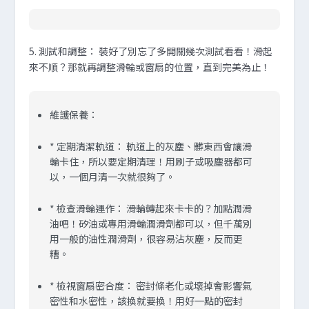
5.
測試和調整
：
裝好了別忘了多開關幾次測試看看！滑起
來不順？那就再調整滑輪或窗扇的位置，直到完美為止！
維護保養
：
*
定期清潔軌道
：
軌道上的灰塵、髒東西會讓滑
輪卡住，所以要定期清理！用刷子或吸塵器都可
以，一個月清一次就很夠了。
*
檢查滑輪運作
：
滑輪轉起來卡卡的？加點潤滑
油吧！矽油或專用滑輪潤滑劑都可以，但千萬別
用一般的油性潤滑劑，很容易沾灰塵，反而更
糟。
*
檢視窗扇密合度
：
密封條老化或壞掉會影響氣
密性和水密性，該換就要換！用好一點的密封