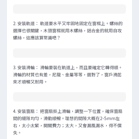
2.
安裝軌道
：
軌道要水平又牢固地固定在窗框上。螺絲的
選擇也很關鍵，木頭窗框就用木螺絲，鋁合金的就用自攻
螺絲，這應該算常識吧？
3.
安裝滑輪
：
滑輪要裝在軌道上，而且要確定它轉得順。
滑輪的材質也有差，尼龍、金屬等等，選對了，窗戶滑起
來才順暢又耐用。
4.
安裝窗扇
：
把窗扇掛上滑輪，調整一下位置，確保窗扇
間的縫隙均勻，滑動順暢。理想的間隙大概在2-5mm左
右，太小太緊，開關費力；太大，又會漏風漏水，得不償
失。