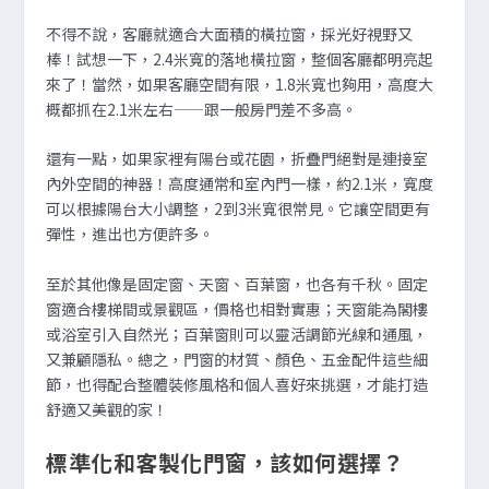
不得不說，客廳就適合大面積的橫拉窗，採光好視野又
棒！試想一下，2.4米寬的落地橫拉窗，整個客廳都明亮起
來了！當然，如果客廳空間有限，1.8米寬也夠用，高度大
概都抓在2.1米左右——跟一般房門差不多高。
還有一點，如果家裡有陽台或花園，折疊門絕對是連接室
內外空間的神器！高度通常和室內門一樣，約2.1米，寬度
可以根據陽台大小調整，2到3米寬很常見。它讓空間更有
彈性，進出也方便許多。
至於其他像是固定窗、天窗、百葉窗，也各有千秋。固定
窗適合樓梯間或景觀區，價格也相對實惠；天窗能為閣樓
或浴室引入自然光；百葉窗則可以靈活調節光線和通風，
又兼顧隱私。總之，門窗的材質、顏色、五金配件這些細
節，也得配合整體裝修風格和個人喜好來挑選，才能打造
舒適又美觀的家！
標準化和客製化門窗，該如何選擇？