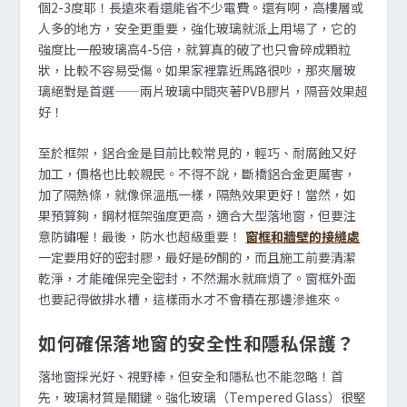
個2-3度耶！長遠來看還能省不少電費。還有啊，高樓層或
人多的地方，安全更重要，強化玻璃就派上用場了，它的
強度比一般玻璃高4-5倍，就算真的破了也只會碎成顆粒
狀，比較不容易受傷。如果家裡靠近馬路很吵，那夾層玻
璃絕對是首選——兩片玻璃中間夾著PVB膠片，隔音效果超
好！
至於框架，鋁合金是目前比較常見的，輕巧、耐腐蝕又好
加工，價格也比較親民。不得不說，斷橋鋁合金更厲害，
加了隔熱條，就像保溫瓶一樣，隔熱效果更好！當然，如
果預算夠，鋼材框架強度更高，適合大型落地窗，但要注
意防鏽喔！最後，防水也超級重要！
窗框和牆壁的接縫處
一定要用好的密封膠，最好是矽酮的，而且施工前要清潔
乾淨，才能確保完全密封，不然漏水就麻煩了。窗框外面
也要記得做排水槽，這樣雨水才不會積在那邊滲進來。
如何確保落地窗的安全性和隱私保護？
落地窗採光好、視野棒，但安全和隱私也不能忽略！首
先，玻璃材質是關鍵。強化玻璃（Tempered Glass）很堅