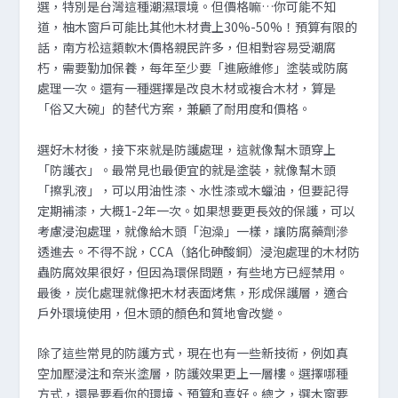
選，特別是台灣這種潮濕環境。但價格嘛…你可能不知
道，柚木窗戶可能比其他木材貴上30%-50%！預算有限的
話，南方松這類軟木價格親民許多，但相對容易受潮腐
朽，需要勤加保養，每年至少要「進廠維修」塗裝或防腐
處理一次。還有一種選擇是改良木材或複合木材，算是
「俗又大碗」的替代方案，兼顧了耐用度和價格。
選好木材後，接下來就是防護處理，這就像幫木頭穿上
「防護衣」。最常見也最便宜的就是塗裝，就像幫木頭
「擦乳液」，可以用油性漆、水性漆或木蠟油，但要記得
定期補漆，大概1-2年一次。如果想要更長效的保護，可以
考慮浸泡處理，就像給木頭「泡澡」一樣，讓防腐藥劑滲
透進去。不得不說，CCA（鉻化砷酸銅）浸泡處理的木材防
蟲防腐效果很好，但因為環保問題，有些地方已經禁用。
最後，炭化處理就像把木材表面烤焦，形成保護層，適合
戶外環境使用，但木頭的顏色和質地會改變。
除了這些常見的防護方式，現在也有一些新技術，例如真
空加壓浸注和奈米塗層，防護效果更上一層樓。選擇哪種
方式，還是要看你的環境、預算和喜好。總之，選木窗要