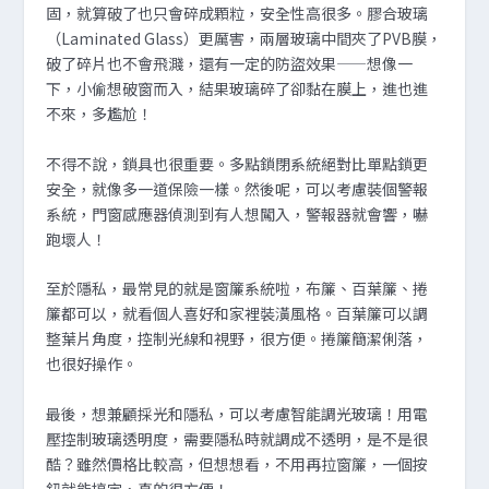
固，就算破了也只會碎成顆粒，安全性高很多。膠合玻璃
（Laminated Glass）更厲害，兩層玻璃中間夾了PVB膜，
破了碎片也不會飛濺，還有一定的防盜效果——想像一
下，小偷想破窗而入，結果玻璃碎了卻黏在膜上，進也進
不來，多尷尬！
不得不說，鎖具也很重要。多點鎖閉系統絕對比單點鎖更
安全，就像多一道保險一樣。然後呢，可以考慮裝個警報
系統，門窗感應器偵測到有人想闖入，警報器就會響，嚇
跑壞人！
至於隱私，最常見的就是窗簾系統啦，布簾、百葉簾、捲
簾都可以，就看個人喜好和家裡裝潢風格。百葉簾可以調
整葉片角度，控制光線和視野，很方便。捲簾簡潔俐落，
也很好操作。
最後，想兼顧採光和隱私，可以考慮智能調光玻璃！用電
壓控制玻璃透明度，需要隱私時就調成不透明，是不是很
酷？雖然價格比較高，但想想看，不用再拉窗簾，一個按
鈕就能搞定，真的很方便！