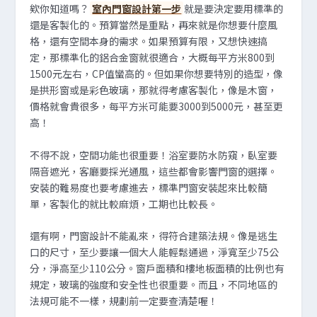
欸你知道嗎？
室內門窗設計第一步
就是要決定要用標準的
還是客製化的。預算當然是重點，再來就是你想要什麼風
格，還有空間本身的需求。如果預算有限，又想快速搞
定，那標準化的鋁合金窗就很適合，大概每平方米800到
1500元左右，CP值蠻高的。但如果你想要特別的造型，像
是拱形窗或是彩色玻璃，那就得考慮客製化，像是木窗，
價格就會貴很多，每平方米可能要3000到5000元，甚至更
高！
不得不說，空間功能也很重要！浴室要防水防窺，臥室要
隔音遮光，客廳要採光通風，這些都會影響門窗的選擇。
安裝的難易度也要考慮進去，標準門窗安裝起來比較簡
單，客製化的就比較麻煩，工期也比較長。
還有啊，門窗設計不能亂來，得符合建築法規。像是逃生
口的尺寸，至少要讓一個大人能輕鬆通過，淨寬至少75公
分，淨高至少110公分。窗戶面積和樓地板面積的比例也有
規定，玻璃的強度和安全性也很重要。而且，不同地區的
法規可能不一樣，規劃前一定要查清楚喔！