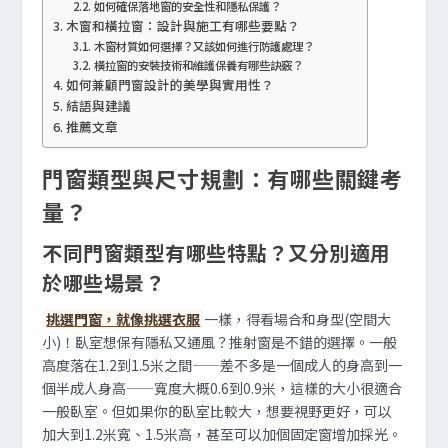
如何確保落地窗的安全性和隱私保護？
木窗和橫拉窗：設計與施工有哪些要點？
木窗材質如何選擇？又該如何進行防護處理？
橫拉窗的安裝技術和維護保養有哪些訣竅？
如何兼顧門窗設計的美學與實用性？
結語與建議
推薦文章
門窗類型與尺寸規劃：有哪些關鍵考
量？
不同門窗類型有哪些特點？又分別適用
於哪些場景？
挑選門窗，就像挑選衣服
一樣，得看場合和身型(空間大
小)！臥室想保有隱私又通風？推射窗是不錯的選擇。一般
高度落在1.2到1.5米之間——差不多是一個成人的身高到一
個半成人身高——寬度大概0.6到0.9米，這樣的大小很適合
一般臥室。但如果你的臥室比較大，想要視野更好，可以
加大到1.2米寬、1.5米高，甚至可以加個固定窗增加採光。