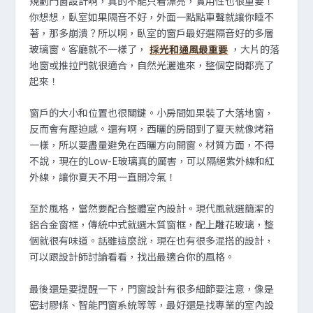
規劃門窗設計啊，真的不能只看漂亮，實用性也很重要！
你想想，臥室如果隔音不好，外面一點點車聲就讓你睡不
著，那多崩潰？所以啊，臥室的窗戶最好選隔音好的多層
玻璃窗。客廳就不一樣了，
採光和通風最重要
，大片的落
地窗或推拉門就很適合，自然光灑進來，整個空間都亮了
起來！
窗戶的大小和位置也很關鍵。小房間如果裝了大落地窗，
反而會有壓迫感。還有啊，西曬的房間到了夏天就像烤箱
一樣，所以要盡量避免在西曬方向開窗。材質方面，不得
不說，現在的Low-E玻璃真的厲害，可以隔絕紫外線和紅
外線，讓你夏天不用一直開冷氣！
至於風格，當然要配合整體室內設計。現代風就選簡潔的
鋁合金窗框，傳統中式就選木質窗框，配上雕花玻璃，整
個就很有味道。話雖這麼說，現在也有很多混搭的設計，
可以跟設計師討論看看，找出最適合你的風格。
最後還是要提醒一下，門窗設計有很多細節要注意，像是
密封膠條、智能門窗系統等等，最好還是找專業的室內設