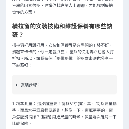
考慮的因素很多，建議你找專業人士聊聊，才能找到最適
合你的方案。
橫拉窗的安裝技術和維護保養有哪些訣
竅？
橫拉窗好用歸好用，安裝和保養可是有學問的！裝不好，
滑起來卡卡的，你一定會抓狂。 窗戶的使用壽命也會大打
折扣。所以，讓我這個「略懂略懂」的朋友來跟你分享一
下訣竅吧！
安裝步驟：
1.
精準測量
：
這步超重要！窗框尺寸(寬、高、深)都要量精
準，而且水平垂直都要顧到。想像一下，窗框歪歪的，窗
戶怎麼滑得順？(搖頭) 用捲尺量的時候，多量幾次確認一下
比較保險。