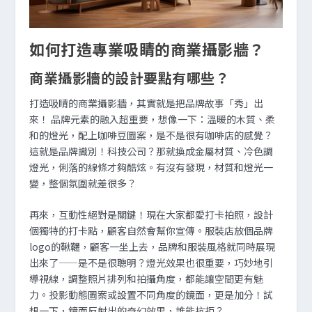
如何打造專業吸睛的商業攝影牆？
商業攝影牆的設計要點有哪些？
打造吸睛的商業攝影牆，其實就是把品牌故事「秀」出
來！ 品牌元素的融入超重要，想像一下：溫暖的木質、柔
和的燈光，配上咖啡豆圖案，是不是很有咖啡店的感覺？
這就是品牌識別！科技公司？那就換成金屬材質、冷色調
燈光，俐落的線條才夠酷炫。有沒有發現，材質和燈光一
變，整個氛圍就差很多？
再來，互動性絕對是關鍵！現在大家都愛打卡拍照，設計
個獨特的打卡點，顧客自然會幫你宣傳。服裝店放個品牌
logo的鞦韆，顧客一坐上去，品牌和服裝風格就同時展現
出來了——是不是很聰明？燈光效果也很重要，巧妙地引
導視線，調整照片排列和拍攝角度，都能讓空間更有魅
力。投影動態圖案或設置不同角度的鏡面，更是加分！試
想一下，鏡面反射出的奇幻效果，誰能抗拒？