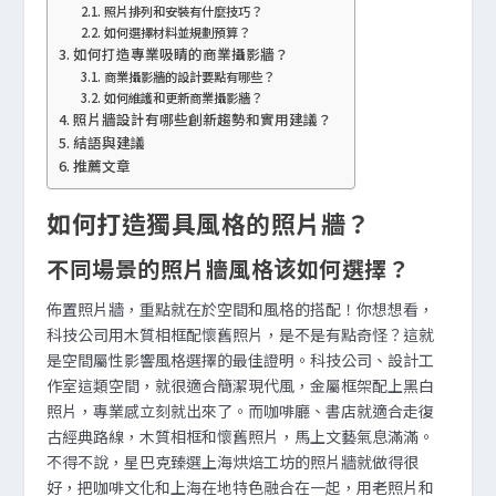
照片排列和安裝有什麼技巧？
如何選擇材料並規劃預算？
如何打造專業吸睛的商業攝影牆？
商業攝影牆的設計要點有哪些？
如何維護和更新商業攝影牆？
照片牆設計有哪些創新趨勢和實用建議？
結語與建議
推薦文章
如何打造獨具風格的照片牆？
不同場景的照片牆風格该如何選擇？
佈置照片牆，重點就在於空間和風格的搭配！你想想看，
科技公司用木質相框配懷舊照片，是不是有點奇怪？這就
是空間屬性影響風格選擇的最佳證明。科技公司、設計工
作室這類空間，就很適合簡潔現代風，金屬框架配上黑白
照片，專業感立刻就出來了。而咖啡廳、書店就適合走復
古經典路線，木質相框和懷舊照片，馬上文藝氣息滿滿。
不得不說，星巴克臻選上海烘焙工坊的照片牆就做得很
好，把咖啡文化和上海在地特色融合在一起，用老照片和