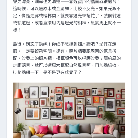
會更漂亮，細節也更清楚——靠近窗戶的牆面就很適合。
這時候，可以選原木或金屬框，比較不反光。如果光線不
足，像是走廊或樓梯間，就要靠燈光來幫忙了，裝個射燈
或軌道燈，或者直接用內建燈光的相框，氣氛馬上就不一
樣！
最後，別忘了動線！你總不想撞到照片牆吧？尤其在走
廊，一定要留夠空間。還有，照片牆要跟周圍的家具搭
配，沙發上的照片牆，相框顏色可以呼應沙發；簡約風的
走廊端景，就可以選原木框配自然風景照，再加點綠植、
掛毯點綴一下，是不是更有感覺了？