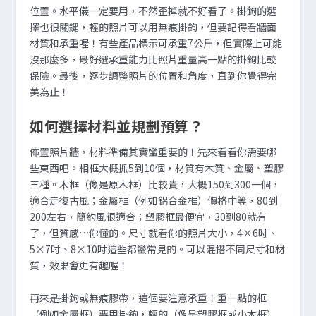
位置。水平儀一定要用，不然歪掉就不好看了。掛鉤的選
擇也很關鍵，輕的照片可以用無痕掛鉤，但要記得看牆面
材質和承重喔！有些產品標示可承重7公斤，但實際上可能
沒那麼多，最好選承重能力比照片重量高一點的掛鉤比較
保險。最後，逐步調整照片的位置和角度，直到你覺得完
美為止！
如何選擇材料並規劃預算？
佈置照片牆，材料準備其實蠻重要的！先來看看你需要哪
些東西吧。相框大概抓5到10個，材質有木質、金屬、塑膠
三種。木框（像是原木框）比較貴，大概150到300一個，
適合走復古風；金屬框（例如鋁合金框）價格中等，80到
200左右，簡約風很適合；塑膠框最便宜，30到80就有
了，但質感…你懂的。尺寸就看你的照片大小，4×6吋、
5×7吋、8×10吋這些都蠻常見的。可以混搭不同尺寸和材
質，效果會更有趣喔！
再來是掛鉤或無痕膠帶，這個要注意承重！重一點的框
（例如金屬框）要用掛鉤，輕的（像是塑膠框或小木框）