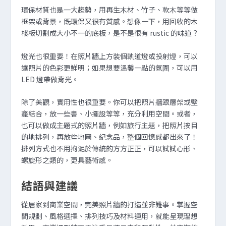
環保材質也是一大趨勢，用再生木材、竹子、軟木等等做
框架或背景，既環保又很有質感。想像一下，用回收的木
棧板切割成大小不一的底板，是不是很有 rustic 的味道？
燈光也很重要！在照片牆上方裝個軌道燈或投射燈，可以
讓照片的色彩更鮮明；如果想要溫馨一點的氛圍，可以用
LED 燈帶做背光。
除了美觀，實用性也很重要。你可以把照片牆跟層架或壁
龕結合，放一些書、小擺設等等，充分利用空間。或者，
也可以做成主題式的照片牆，例如旅行主題，把照片按目
的地排列，再放些地圖、紀念品，整個回憶感都出來了！
排列方式也不用拘泥於傳統的方方正正，可以試試心形、
螺旋形之類的，更具藝術感。
結語與建議
從居家到商業空間，完美照片牆的打造並非難事。掌握空
間規劃、風格選擇、排列技巧及材料運用，就能呈現理想