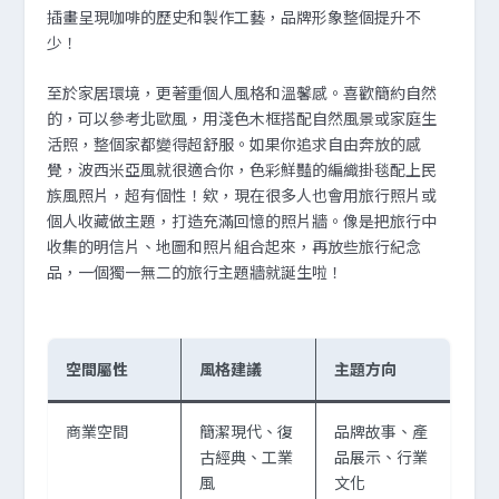
插畫呈現咖啡的歷史和製作工藝，品牌形象整個提升不
少！
至於家居環境，更著重個人風格和溫馨感。喜歡簡約自然
的，可以參考北歐風，用淺色木框搭配自然風景或家庭生
活照，整個家都變得超舒服。如果你追求自由奔放的感
覺，波西米亞風就很適合你，色彩鮮豔的編織掛毯配上民
族風照片，超有個性！欸，現在很多人也會用旅行照片或
個人收藏做主題，打造充滿回憶的照片牆。像是把旅行中
收集的明信片、地圖和照片組合起來，再放些旅行紀念
品，一個獨一無二的旅行主題牆就誕生啦！
空間屬性
風格建議
主題方向
商業空間
簡潔現代、復
品牌故事、產
古經典、工業
品展示、行業
風
文化