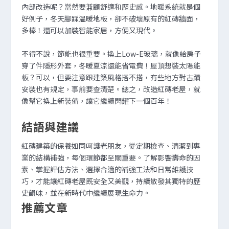
內部改造呢？當然要兼顧舒適和歷史感。地暖系統就是個
好例子，冬天腳踩溫暖地板，卻不破壞原有的紅磚牆面，
多棒！還可以加裝智能家居，方便又現代。
不得不說，節能也很重要。換上Low-E玻璃，就像給房子
穿了件隱形外套，冬暖夏涼還能省電費！屋頂想裝太陽能
板？可以，但要注意跟建築風格搭不搭，有些地方對古蹟
安裝也有規定，事前要查清楚。總之，改造紅磚老屋，就
像幫它換上新裝備，讓它繼續閃耀下一個百年！
結語與建議
紅磚建築的保養如同呵護老朋友，從定期檢查、清潔到專
業的結構補強，每個環節都至關重要。了解影響壽命的因
素、掌握評估方法、選擇合適的補強工法和日常維護技
巧，才能讓紅磚老屋既安全又美觀，持續散發其獨特的歷
史韻味，並在新時代中繼續展現生命力。
推薦文章