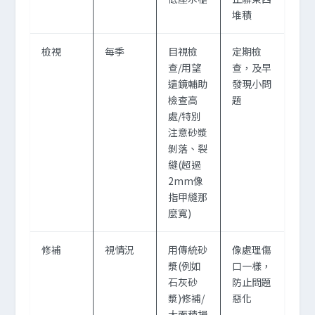
堆積
檢視
每季
目視檢
定期檢
查/用望
查，及早
遠鏡輔助
發現小問
檢查高
題
處/特別
注意砂漿
剝落、裂
縫(超過
2mm像
指甲縫那
麼寬)
修補
視情況
用傳統砂
像處理傷
漿(例如
口一樣，
石灰砂
防止問題
漿)修補/
惡化
大面積損