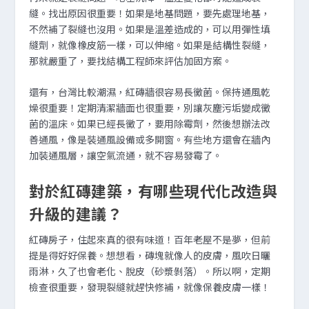
縫。找出原因很重要！如果是地基問題，要先處理地基，
不然補了裂縫也沒用。如果是溫差造成的，可以用彈性填
縫劑，就像橡皮筋一樣，可以伸縮。如果是結構性裂縫，
那就嚴重了，要找結構工程師來評估加固方案。
還有，台灣比較潮濕，紅磚牆很容易長黴菌。保持通風乾
燥很重要！定期清潔牆面也很重要，別讓灰塵污垢變成黴
菌的溫床。如果已經長黴了，要用除霉劑，然後想辦法改
善通風，像是裝通風設備或多開窗。有些地方還會在牆內
加裝通風層，讓空氣流通，就不容易發霉了。
對於紅磚建築，有哪些現代化改造與
升級的建議？
紅磚房子，住起來真的很有味道！百年老屋不是夢，但前
提是得好好保養。想想看，磚塊就像人的皮膚，風吹日曬
雨淋，久了也會老化、脫皮（砂漿剝落）。所以啊，定期
檢查很重要，發現裂縫就趕快修補，就像保養皮膚一樣！