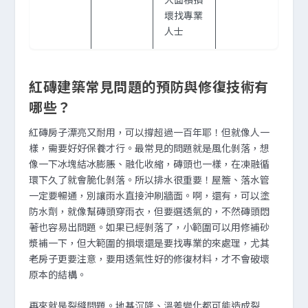
壞找專業
人士
紅磚建築常見問題的預防與修復技術有
哪些？
紅磚房子漂亮又耐用，可以撐超過一百年耶！但就像人一
樣，需要好好保養才行。最常見的問題就是風化剝落，想
像一下冰塊結冰膨脹、融化收縮，磚頭也一樣，在凍融循
環下久了就會脆化剝落。所以排水很重要！屋簷、落水管
一定要暢通，別讓雨水直接沖刷牆面。啊，還有，可以塗
防水劑，就像幫磚頭穿雨衣，但要選透氣的，不然磚頭悶
著也容易出問題。如果已經剝落了，小範圍可以用修補砂
漿補一下，但大範圍的損壞還是要找專業的來處理，尤其
老房子更要注意，要用透氣性好的修復材料，才不會破壞
原本的結構。
再來就是裂縫問題。地基沉降、溫差變化都可能造成裂