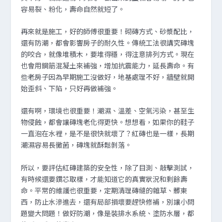
容易裂、粉化，壽命自然就短了。
再來就是施工，好的師傅很重要！砌磚方式、砂漿配比，
還有防潮，都會影響房子的耐久性。傳統工法很講究磚塊
的咬合，就像堆積木，要堆得穩，得注意排列方式。現在
也會用鋼筋混凝土來補強，增加抗震能力，延長壽命。有
些老房子因為早期施工沒做好，地基處理不好，牆壁就開
始歪斜、下陷，只好再做補強。
還有啊，環境也很重要！潮濕、溫差、空氣污染，甚至生
物侵蝕，都會讓磚塊老化得更快。想想看，如果你的鞋子
一直泡在水裡，是不是很快就壞了？紅磚也是一樣，長期
潮濕容易長黴菌，磚塊就酥鬆剝落。
所以，要評估紅磚建築的安全性，除了目測、敲擊測試，
有時候還要鑽芯取樣，才能知道它的真實狀況和剩餘壽
命。平常的維護也很重要，定期清理磚縫的雜草、髒東
西，防止水滲進去，還有局部損壞要趕快修補，別讓小問
題變大問題！做好防潮，像是裝排水系統、塗防水層，都