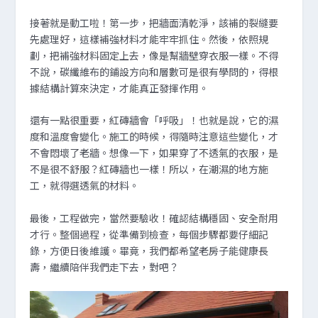
接著就是動工啦！第一步，把牆面清乾淨，該補的裂縫要
先處理好，這樣補強材料才能牢牢抓住。然後，依照規
劃，把補強材料固定上去，像是幫牆壁穿衣服一樣。不得
不說，碳纖維布的鋪設方向和層數可是很有學問的，得根
據結構計算來決定，才能真正發揮作用。
還有一點很重要，紅磚牆會「呼吸」！也就是說，它的濕
度和溫度會變化。施工的時候，得隨時注意這些變化，才
不會悶壞了老牆。想像一下，如果穿了不透氣的衣服，是
不是很不舒服？紅磚牆也一樣！所以，在潮濕的地方施
工，就得選透氣的材料。
最後，工程做完，當然要驗收！確認結構穩固、安全耐用
才行。整個過程，從準備到檢查，每個步驟都要仔細記
錄，方便日後維護。畢竟，我們都希望老房子能健康長
壽，繼續陪伴我們走下去，對吧？