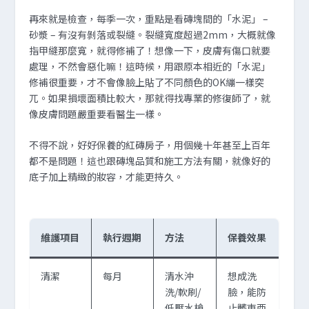
再來就是檢查，每季一次，重點是看磚塊間的「水泥」 –
砂漿 – 有沒有剝落或裂縫。裂縫寬度超過2mm，大概就像
指甲縫那麼寬，就得修補了！想像一下，皮膚有傷口就要
處理，不然會惡化嘛！這時候，用跟原本相近的「水泥」
修補很重要，才不會像臉上貼了不同顏色的OK繃一樣突
兀。如果損壞面積比較大，那就得找專業的修復師了，就
像皮膚問題嚴重要看醫生一樣。
不得不說，好好保養的紅磚房子，用個幾十年甚至上百年
都不是問題！這也跟磚塊品質和施工方法有關，就像好的
底子加上精緻的妝容，才能更持久。
維護項目
執行週期
方法
保養效果
清潔
每月
清水沖
想成洗
洗/軟刷/
臉，能防
低壓水槍
止髒東西