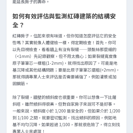
能延長房子的壽命。
如何有效評估與監測紅磚建築的結構安
全？
紅磚房子，住起來很有味道，但你知道怎麼評估它的安全
性嗎？其實就像人體健檢一樣，得定期檢查！首先，你可
以先目視檢查，看看牆上有沒有裂縫——頭髮絲那麼細的
（<1mm）先記錄觀察，但不用太擔心；如果裂縫寬度像
原子筆筆芯一樣粗(1-2mm)，就得找出原因了，可能是地
基沉降或其他結構問題；要是比原子筆筆芯還粗(>2mm)，
那就得請專業人士來評估是否需要補強了，例如灌漿或加
固鋼筋。
除了裂縫，牆壁的傾斜度也很重要。你可以想像一下比薩
斜塔，雖然傾斜得很美，但對自家房子來說可不是好事。
一般來說，傾斜度小於 1/200 是安全的，但如果介於 1/200
到 1/100 之間，就要密切監測，找出傾斜的原因，例如地
基不均勻沉降。如果超過 1/100，那就很危險了，得立刻找
專業人士來處理！