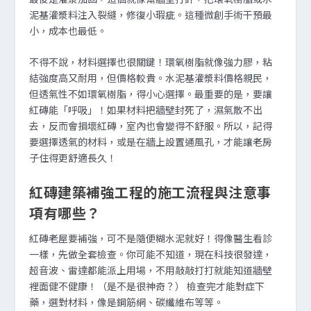
泥基灌漿料注入裂縫，修復小瑕疵。這種微創手術干預最
小，成本也最低。
不得不說，材料選擇也很關鍵！環氧樹脂就像強力膠，粘
結強度高又耐用，但價格較貴。水泥基灌漿料價格親民，
但透氣性不如環氧樹脂，得小心選擇。最重要的是，要讓
紅磚能「呼吸」！如果材料把牆壁封死了，濕氣散不出
去，反而會損壞紅磚，室內也會變得不舒服。所以，記得
要選擇透氣的材料，或是在牆上設置通風孔，才能讓老房
子住得更舒適長久！
紅磚建築補強工程的施工流程與注意事
項有哪些？
紅磚老屋要補強，可不是隨便糊水泥就好！得像醫生看診
一樣，先做全套檢查。你可能不知道，現在科技很發達，
超音波、雷達都能派上用場，不用敲敲打打就能知道牆壁
裡面健不健康！（是不是很神奇？） 檢查完才能對症下
藥，選對材料，像是鋼筋網、碳纖維布等等。