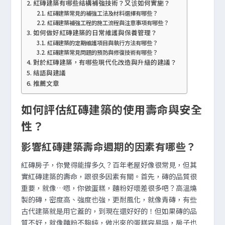
紅磚建築有哪些結構補強技術？又该如何實施？
紅磚建築常見的補強工法及材料選擇有哪些？
紅磚建築補強工程的施工流程與注意事項有哪些？
如何做好紅磚建築的日常維護與保養管理？
紅磚建築的定期維護項目與執行方法有哪些？
紅磚建築常見問題的預防與修復技術有哪些？
對於紅磚建築，有哪些現代化改造與升級的建議？
結語與建議
推薦文章
如何評估紅磚建築的使用壽命與安全
性？
影響紅磚建築壽命週期的因素有哪些？
紅磚房子，你覺得能撐多久？百年老屋好像很常見，但其
實紅磚建築的壽命，跟很多因素有關。首先，磚的品質很
重要，就像…嗯，你做蛋糕，麵粉好壞差很多吧？高溫燒
製的磚，密度高、強度也強，更耐風化，就像青磚，有些
古代建築就是用它蓋的，到現在還好好的！但如果磚的品
質不好，就像麵粉不夠純，做出來的蛋糕容易塌，房子也