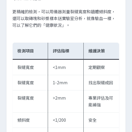
更精確的檢測，可以用儀器測量裂縫寬度和牆體傾斜度，
還可以取磚塊和砂漿樣本送實驗室分析，就像驗血一樣，
可以了解它們的「健康狀況」。
檢測項目
評估指標
維護決策
裂縫寬度
<1mm
定期觀察
裂縫寬度
1-2mm
找出裂縫成因
裂縫寬度
>2mm
專業評估及可
能補強
傾斜度
<1/200
安全