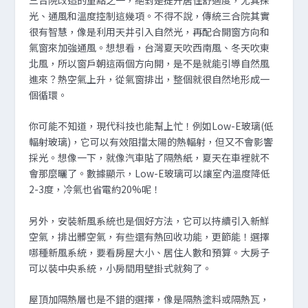
三合院改造的重點之一，絕對是提升居住舒適度，尤其採
光、通風和溫度控制這幾項。不得不說，傳統三合院其實
很有智慧，像是利用天井引入自然光，再配合開窗方向和
氣窗來加強通風。想想看，台灣夏天吹西南風、冬天吹東
北風，所以窗戶朝這兩個方向開，是不是就能引導自然風
進來？熱空氣上升，從氣窗排出，整個就很自然地形成一
個循環。
你可能不知道，現代科技也能幫上忙！例如Low-E玻璃(低
輻射玻璃)，它可以有效阻擋太陽的熱輻射，但又不會影響
採光。想像一下，就像汽車貼了隔熱紙，夏天在車裡就不
會那麼曬了。數據顯示，Low-E玻璃可以讓室內溫度降低
2-3度，冷氣也省電約20%呢！
另外，安裝新風系統也是個好方法，它可以持續引入新鮮
空氣，排出髒空氣，有些還有熱回收功能，更節能！選擇
哪種新風系統，要看房屋大小、居住人數和預算。大房子
可以裝中央系統，小房間用壁掛式就夠了。
屋頂加隔熱層也是不錯的選擇，像是隔熱塗料或隔熱瓦，