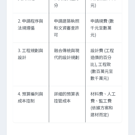
分
元)
2. 申請程序與
申請建築執照
申請規費 (數
法規遵循
和文資審查許
千元至數萬
可
元)
3. 工程規劃與
融合傳統與現
設計費 (工程
設計
代的設計規劃
造價的百分
比), 工程款
(數百萬元至
數千萬元)
4. 預算編列與
詳細的預算表
材料費、人工
成本控制
控管成本
費、監工費
(依據方案和
建材而定)