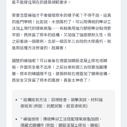
能不能撐住現在的建築規範要求。
那要怎麼補強才不會破壞原本的樣子呢？不得不說，這真
的是門學問！比如說，木頭腐朽了，可以用傳統的榫卯工
法加上現代的環氧樹脂——有點像用強力膠把榫卯黏得更
牢固，既保留了原本的結構，又加強了強度跟耐久性。我
之前看過一個案例，北部一個百年三合院的大樑腐朽，就
是用這種方法修復的，超厲害！
牆壁的補強呢？可以偷偷在裡面加鋼筋混凝土樑柱或鋼
板，外面完全看不出來！之前台南有個三合院要加蓋樓
層，原本的磚牆撐不住，建築師就在裡面加了鋼骨結構，
既安全又保留了原本的風貌。真是太神奇了！
* 結構檢測方法：目視檢查、敲擊測試、材料強
度檢測 (例如：抗壓試驗、超音波檢測)
* 補強技術：傳統榫卯工法搭配環氧樹脂加固、
隱藏式鋼構件 (例如：鋼筋混凝土樑柱、鋼板)