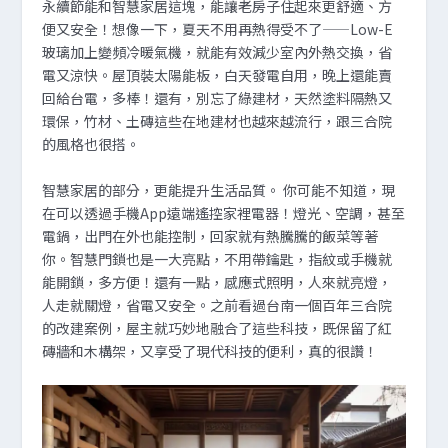
永續節能和智慧家居這塊，能讓老房子住起來更舒適、方
便又安全！想像一下，夏天不用再熱得受不了——Low-E
玻璃加上變頻冷暖氣機，就能有效減少室內外熱交換，省
電又涼快。屋頂裝太陽能板，白天發電自用，晚上還能賣
回給台電，多棒！還有，別忘了綠建材，天然塗料隔熱又
環保，竹材、土磚這些在地建材也越來越流行，跟三合院
的風格也很搭。
智慧家居的部分，更能提升生活品質。 你可能不知道，現
在可以透過手機App遠端遙控家裡電器！燈光、空調，甚至
電鍋，出門在外也能控制，回家就有熱騰騰的飯菜等著
你。智慧門鎖也是一大亮點，不用帶鑰匙，指紋或手機就
能開鎖，多方便！還有一點，感應式照明，人來就亮燈，
人走就關燈，省電又安全。之前看過台南一個百年三合院
的改建案例，屋主就巧妙地融合了這些科技，既保留了紅
磚牆和木構架，又享受了現代科技的便利，真的很讚！