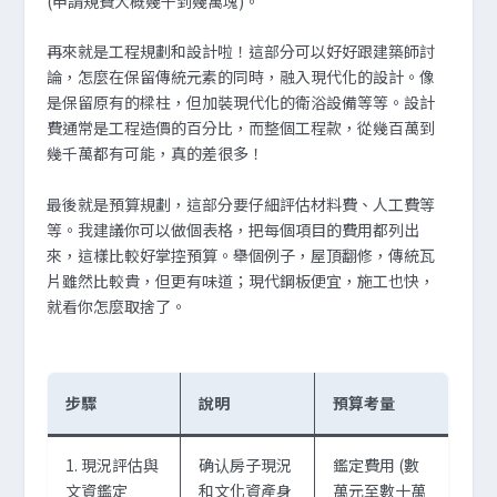
(申請規費大概幾千到幾萬塊)。
再來就是工程規劃和設計啦！這部分可以好好跟建築師討
論，怎麼在保留傳統元素的同時，融入現代化的設計。像
是保留原有的樑柱，但加裝現代化的衛浴設備等等。設計
費通常是工程造價的百分比，而整個工程款，從幾百萬到
幾千萬都有可能，真的差很多！
最後就是預算規劃，這部分要仔細評估材料費、人工費等
等。我建議你可以做個表格，把每個項目的費用都列出
來，這樣比較好掌控預算。舉個例子，屋頂翻修，傳統瓦
片雖然比較貴，但更有味道；現代鋼板便宜，施工也快，
就看你怎麼取捨了。
步驟
說明
預算考量
1. 現況評估與
确认房子現況
鑑定費用 (數
文資鑑定
和文化資產身
萬元至數十萬