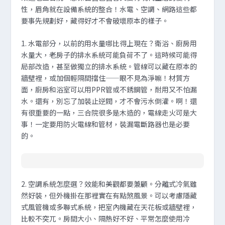
性，眉角就在設備系統的整合！水電、空調、網路這些都
要事先規劃好，藏得好才不會破壞原本的樣子。
1. 水電部分，以前的用水量哪比得上現在？衛浴、廚房用
水量大，老房子的排水系統可能負荷不了。這時候可能得
局部改造，甚至做獨立的排水系統。管線可以藏在原本的
牆壁裡，或加個輕隔間擋住——眼不見為淨嘛！材質方
面，廚房和浴室可以用PPR管或不銹鋼管，耐用又不怕漏
水。還有，別忘了加裝止逆閥，才不會污水倒灌。啊！還
有很重要的一點，三合院很多是木造的，電線走火可是大
事！一定要用防火電線和管材，裝漏電斷路器也是必要
的。
2. 空調系統怎麼選？效能和美觀都要兼顧。分離式冷氣雖
然好裝，但外機掛在那裡實在有點煞風景。可以考慮隱藏
式風管機或多聯式系統，把室內機藏在天花板或牆壁裡，
比較不突兀。房間大小、隔熱好不好、平常怎麼使用冷