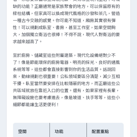
缺的功能？正廳通常是家族聚會的地方，可以保留原有的
樑柱結構，但家具可以換成現代風格的沙發和茶几，營造
一種古今交融的感覺。你可能不知道，廂房其實很有彈
性！可以規劃成臥室、書房，甚至工作室，如果空間夠
大，加個獨立衛浴也很棒！不得不說，現代人對衛浴的要
求越來越高了。
至於廚房、儲藏室這些附屬建築，現代化設備絕對少不
了！像是節能環保的廚房電器、明亮的採光、良好的通風
系統等等，這些都會直接影響到你的生活品質。話說回
來，動線規劃也很重要！公私領域要區分清楚，減少互相
干擾。臥室當然要安排在比較隱蔽的地方，而正廳這些公
共區域就放在靠近入口的位置。還有，如果家裡有長輩，
無障礙設施也要考慮進去，像是坡道、扶手等等，這些小
細節都能讓生活更便利！
空間
功能
配置重點