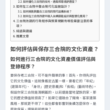
如何優化三合院的採光、通風和環境舒適度？
如何在三合院中整合現代化設施設計？
如何規劃與整合三合院的現代設備系統？
如何在三合院改建中融入永續節能設計與智慧化應用？
三合院改建的行政程序與預算規劃有哪些需要注意的事
項？
結語與建議
推薦文章
如何評估與保存三合院的文化資產？
如何進行三合院的文化資產價值評估與
登錄程序？
要保存老三合院，可不是件簡單的事！首先，你得先評估
它的文化價值。這就像鑑定古董一樣，要看它的「年紀」
(建築年代)、「身世」(歷史意義)和「長相」(藝術特色)。
假設你家三合院是清朝蓋的，以前還是當地望族的家，那
它的歷史價值就很高了！如果它還融合了閩南、客家建築
風格，那就更不得了！這些都會影響到後續怎麼保存，是
原地保留，還是局部修復？