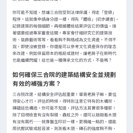
你可能不知道，想讓三合院受到法律保護，得走「登錄」
程序。這就像申請身分證一樣，得先「體檢」(初步調查)，
記錄建築的每個細節，再根據體檢結果評估它的價值，接
著還要經過專家審查這關。專家會仔細研究它的建築技
術、裝飾藝術等等，看看夠不夠格成為文化資產。不得不
說，即使沒被登錄，你還是可以參考文化資產保存的理念
來改建，例如保留原本的格局或建材，讓老房子在新時代
也能繼續閃耀！這也是一種傳承文化的方式，不是嗎？
如何確保三合院的建築結構安全並規劃
有效的補強方案？
三合院改建，結構安全評估超重要！畢竟老房子嘛，要住
得安心才行。評估的時候，得特別注意它特有的木構架、
磚牆這些構造。你可能不知道，評估方法其實很多種耶！
除了目視檢查有沒有裂縫、蟲蛀之外，還可以敲敲看木頭
有沒有腐朽——就像醫生叩診一樣。更精確一點的，還能
用抗壓試驗或超音波，測測看木頭、磚石的強度夠不夠，