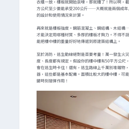
衣櫃一放，樓板就開始哀嚎，那就糟了！所以啊，載重計
方公尺至少要能承受200公斤——大概就是兩個成
的設計和使用情況來計算。
再來就是樓板強度。鋼筋混凝土、鋼結構、木結構
才能決定用哪種材質、多厚的樓板才夠力。不得不
能把樓中樓的重量好好地傳遞到原建築結構上。
至於消防，逃生動線絕對是首要考量！萬一發生火
度、長度都有規定。假設你的樓中樓有50平方公尺
會在逃生時卡住！還有，逃生路線上千萬別堆雜物
器，這些都是基本配備。面積比較大的樓中樓，可
鍵時刻發揮作用！