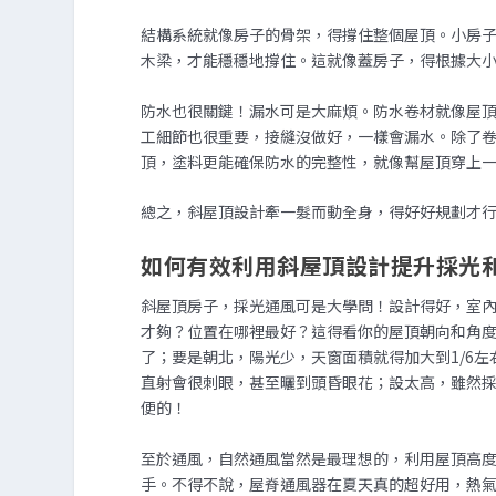
結構系統就像房子的骨架，得撐住整個屋頂。小房
木梁，才能穩穩地撐住。這就像蓋房子，得根據大
防水也很關鍵！漏水可是大麻煩。防水卷材就像屋頂的
工細節也很重要，接縫沒做好，一樣會漏水。除了
頂，塗料更能確保防水的完整性，就像幫屋頂穿上
總之，斜屋頂設計牽一髮而動全身，得好好規劃才
如何有效利用斜屋頂設計提升採光
斜屋頂房子，採光通風可是大學問！設計得好，室
才夠？位置在哪裡最好？這得看你的屋頂朝向和角度
了；要是朝北，陽光少，天窗面積就得加大到1/6
直射會很刺眼，甚至曬到頭昏眼花；設太高，雖然
便的！
至於通風，自然通風當然是最理想的，利用屋頂高
手。不得不說，屋脊通風器在夏天真的超好用，熱