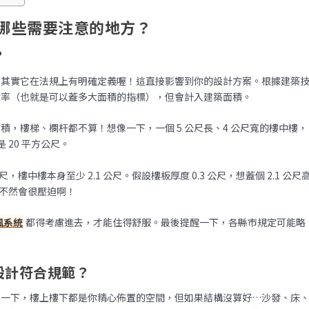
哪些需要注意的地方？
？
但其實它在法規上有明確定義喔！這直接影響到你的設計方案。根據建築
積率（也就是可以蓋多大面積的指標），但會計入建築面積。
，樓梯、欄杆都不算！想像一下，一個 5 公尺長、4 公尺寬的樓中樓，
 20 平方公尺。
樓中樓本身至少 2.1 公尺。假設樓板厚度 0.3 公尺，想蓋個 2.1 公尺
，不然會很壓迫啊！
風系統
都得考慮進去，才能住得舒服。最後提醒一下，各縣市規定可能略
設計符合規範？
像一下，樓上樓下都是你精心佈置的空間，但如果結構沒算好…沙發、床