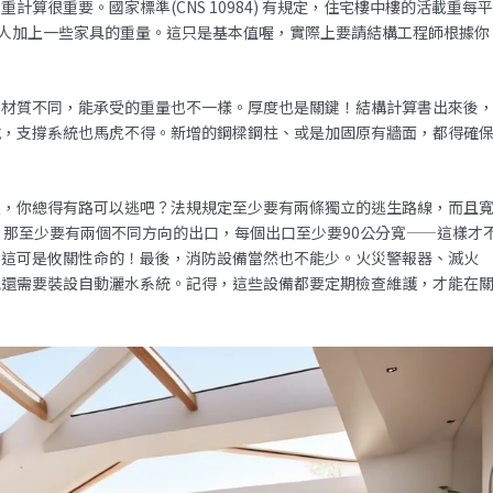
算很重要。國家標準(CNS 10984) 有規定，住宅樓中樓的活載重每
年人加上一些家具的重量。這只是基本值喔，實際上要請結構工程師根據你
…材質不同，能承受的重量也不一樣。厚度也是關鍵！結構計算書出來後
說，支撐系統也馬虎不得。新增的鋼樑鋼柱、或是加固原有牆面，都得確
災，你總得有路可以逃吧？法規規定至少要有兩條獨立的逃生路線，而且
，那至少要有兩個不同方向的出口，每個出口至少要90公分寬——這樣才
，這可是攸關性命的！最後，消防設備當然也不能少。火災警報器、滅火
能還需要裝設自動灑水系統。記得，這些設備都要定期檢查維護，才能在