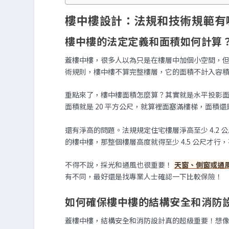
樓中樓設計：法規和技術規範有
樓中樓的法定定義和面積如何計算
蓋樓中樓，很多人以為只是在樓層中加個小空間，
術規則，樓中樓不算完整樓層，它的面積不計入容
重點來了，樓中樓面積怎麼算？其實就是水平投影面積
面積就是 20 平方公尺，就算裡面塞滿樓梯，面積還是
還有淨高的問題。法規規定住宅樓層淨高至少 4.2 公尺，
的樓中樓，那整個樓層高度就得至少 4.5 公尺才行
不得不說，採光和通風也很重要！
天窗、側窗或通
有不同，最好還是找專業人士確認一下比較保險！
如何確保樓中樓的結構安全和消防
蓋樓中樓，結構安全和消防設計真的超級重要！想