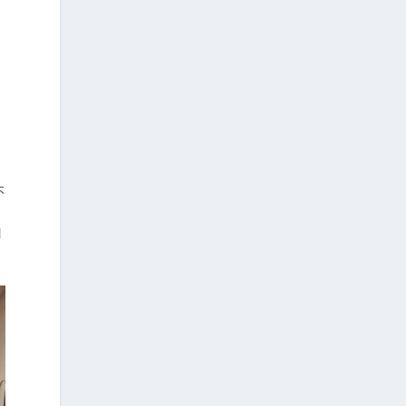
平
，
保
寬
不
關