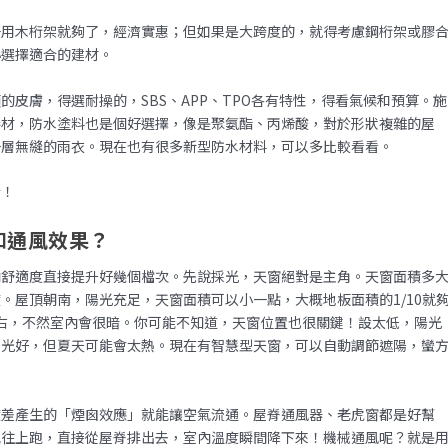
子用木桁架就夠了，經濟實惠；但如果是大跨度的，就得考慮鋼桁架或膠
小選擇適合的建材。
皮膚，得選耐操的，SBS、APP、TPO各有特性，得看氣候和預算。施
卷材，防水塗料也是個好選擇，像是聚氨酯、丙烯酸，對於形狀複雜的屋
一層無縫的雨衣。現在也有很多新型防水材料，可以多比較看看。
行！
和通風效果？
內舒適度直接提升好幾個檔次。先說採光，天窗絕對是主角。天窗面積多
。屋頂朝南，陽光充足，天窗面積可以小一點，大概地板面積的1/10就
左右，不然室內會很暗。你可能不知道，天窗位置也很關鍵！設太低，陽光
採光好，但夏天可能會太熱。現在有智慧型天窗，可以自動調節遮陽，蠻
度差產生的「煙囪效應」就能讓空氣流通。屋脊通風器、老虎窗都是好幫
氣往上跑，直接從屋脊排出去，室內溫度瞬間降下來！機械通風呢？就是