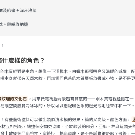
屬框裝飾畫 + 深灰地毯
枕 + 藤編收納籃
單！
演什麼樣的角色？
潤的木質絕對是主角。想像一下淺橡木、白蠟木那種明亮又溫暖的感覺，
視櫃本身就帶有天然木紋，再加個同色系的木質層板放書或小物，是不是
帶紋理的文化石
，用來做電視牆背景超有質感的——跟木質電視櫃搭在一
容易讓空間感覺冷冰冰的，所以可以搭配暖色系的燈光或地毯來中和一下
擇！有些藝術塗料可以做出類似清水模的效果，簡約又高級。顏色方面，
石材互相搭配，讓整個空間更協調。至於軟裝的部分，亞麻、棉麻這類天
沙發上放幾個亞麻抱枕，窗邊掛上棉麻窗簾，是不是感覺很舒服？最後，