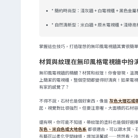
*
簡約時尚型：
淺灰牆 + 白電視櫃 + 黑色金
*
自然清新型：
米白牆 + 原木電視櫃 + 淺綠抱
掌握這些技巧，打造理想的無印風電視牆其實很簡
材質與紋理在無印風格電視牆中扮
無印風電視牆的精髓？材質和紋理！你會發現，溫
上簡潔的電視櫃，整個空間都變得好清爽！如果電
有家的感覺了？
不得不說，石材也是個好東西，像是
灰色大理石或
起，視覺對比很強烈。但要注意喔，大面積的石材
還有啊，你可能不知道，帶紋理的塗料也是個好選
灰色、米白色或大地色系
都很適合，可以跟木質、
布藝可以柔化空間線條，增加溫馨感——想想看，