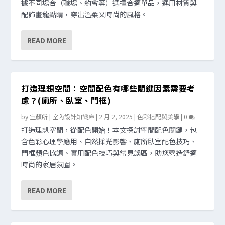
據不同場合（職場、約會等）選擇合適單品，運用材質與
配飾畫龍點睛，穿出溫柔又時尚的風格。
READ MORE
打造理想空間：空間配色有哪些關鍵因素需要考
慮？(廁所、臥室、門框)
by
室顏所 | 室內設計知識庫
|
2 月 2, 2025
|
色彩搭配與美學
|
0
打造理想空間，從配色開始！本文探討空間配色關鍵，包
含色彩心理學應用、自然採光影響、廁所臥室配色技巧、
門框顏色協調、實用配色技巧與常見誤區，助您營造舒適
時尚的家居氛圍。
READ MORE