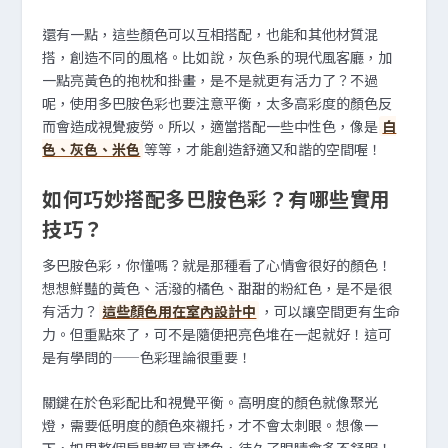
還有一點，這些顏色可以互相搭配，也能和其他材質混
搭，創造不同的風格。比如說，灰色系的現代風客廳，加
一點亮黃色的抱枕和掛畫，是不是就更有活力了？不過
呢，使用多巴胺色彩也要注意平衡，太多高彩度的顏色反
而會造成視覺疲勞。所以，適當搭配一些中性色，像是
白
色、灰色、米色
等等，才能創造舒適又和諧的空間喔！
如何巧妙搭配多巴胺色彩？有哪些實用
技巧？
多巴胺色彩，你懂嗎？就是那種看了心情會很好的顏色！
想想鮮豔的黃色、活潑的橘色、甜甜的粉紅色，是不是很
有活力？
這些顏色用在室內設計中
，可以讓空間更有生命
力。但重點來了，可不是隨便把亮色堆在一起就好！這可
是有學問的——色彩理論很重要！
關鍵在於色彩配比和視覺平衡。高明度的顏色就像聚光
燈，需要低明度的顏色來襯托，才不會太刺眼。想像一
下，如果整個房間都是亮橘色，待久了眼睛會多不舒服！