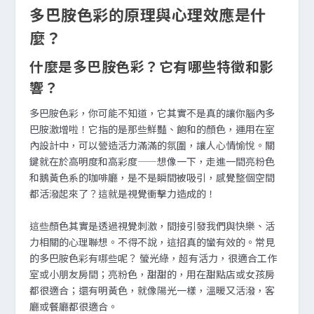
多巴胺色彩的原理與心理效應是什
麼？
什麼是多巴胺色彩？它有哪些特徵和影
響？
多巴胺色彩，你可能不知道，它其實不是真的讓你腦內多
巴胺激增啦！它指的是那些鮮豔、飽和的顏色，運用在室
內設計中，可以營造活力滿滿的氛圍，讓人心情愉悅。關
鍵就在於高明度和高彩度——想像一下，走進一間亮粉色
和鵝黃色系的咖啡廳，是不是瞬間被吸引，感覺整個空間
都活潑起來了？這就是視覺衝擊力造成的！
這些顏色其實是透過視覺刺激，間接引發我們與快樂、活
力相關的心理聯想。不得不說，這招真的蠻有效的。常見
的多巴胺色彩有哪些呢？ 螢光綠，超有活力，很適合工作
室或小朋友房間；亮粉色，甜甜的，用在甜點店或女孩房
都很適合；還有明黃色，就像陽光一樣，溫暖又活潑，客
廳或餐廳都很適合。