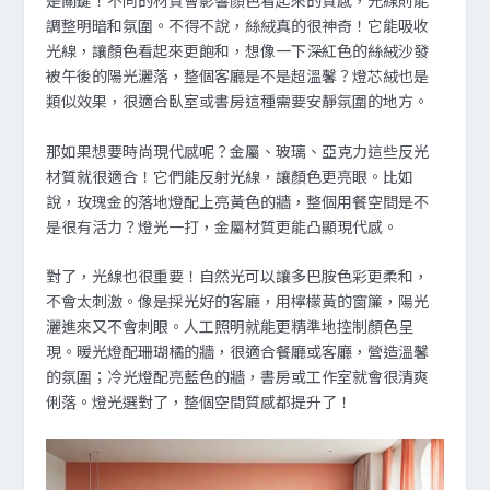
是關鍵！不同的材質會影響顏色看起來的質感，光線則能
調整明暗和氛圍。不得不說，絲絨真的很神奇！它能吸收
光線，讓顏色看起來更飽和，想像一下深紅色的絲絨沙發
被午後的陽光灑落，整個客廳是不是超溫馨？燈芯絨也是
類似效果，很適合臥室或書房這種需要安靜氛圍的地方。
那如果想要時尚現代感呢？金屬、玻璃、亞克力這些反光
材質就很適合！它們能反射光線，讓顏色更亮眼。比如
說，玫瑰金的落地燈配上亮黃色的牆，整個用餐空間是不
是很有活力？燈光一打，金屬材質更能凸顯現代感。
對了，光線也很重要！自然光可以讓多巴胺色彩更柔和，
不會太刺激。像是採光好的客廳，用檸檬黃的窗簾，陽光
灑進來又不會刺眼。人工照明就能更精準地控制顏色呈
現。暖光燈配珊瑚橘的牆，很適合餐廳或客廳，營造溫馨
的氛圍；冷光燈配亮藍色的牆，書房或工作室就會很清爽
俐落。燈光選對了，整個空間質感都提升了！