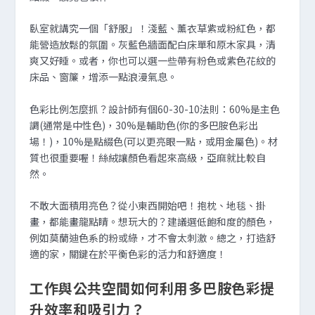
臥室就講究一個「舒服」！淺藍、薰衣草紫或粉紅色，都
能營造放鬆的氛圍。灰藍色牆面配白床單和原木家具，清
爽又好睡。或者，你也可以選一些帶有粉色或紫色花紋的
床品、窗簾，增添一點浪漫氣息。
色彩比例怎麼抓？設計師有個60-30-10法則：60%是主色
調(通常是中性色)，30%是輔助色(你的多巴胺色彩出
場！)，10%是點綴色(可以更亮眼一點，或用金屬色)。材
質也很重要喔！絲絨讓顏色看起來高級，亞麻就比較自
然。
不敢大面積用亮色？從小東西開始吧！抱枕、地毯、掛
畫，都能畫龍點睛。想玩大的？建議選低飽和度的顏色，
例如莫蘭迪色系的粉或綠，才不會太刺激。總之，打造舒
適的家，關鍵在於平衡色彩的活力和舒適度！
工作與公共空間如何利用多巴胺色彩提
升效率和吸引力？