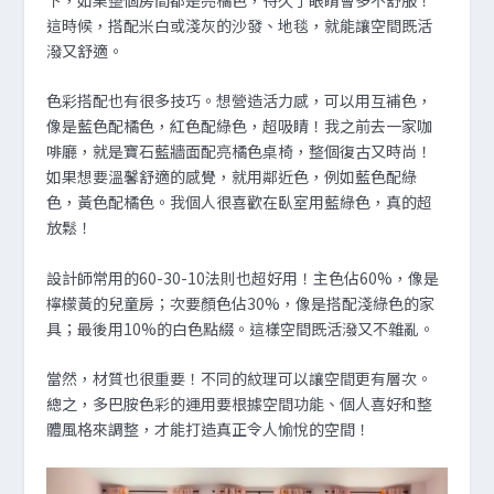
這時候，搭配米白或淺灰的沙發、地毯，就能讓空間既活
潑又舒適。
色彩搭配也有很多技巧。想營造活力感，可以用互補色，
像是藍色配橘色，紅色配綠色，超吸睛！我之前去一家咖
啡廳，就是寶石藍牆面配亮橘色桌椅，整個復古又時尚！
如果想要溫馨舒適的感覺，就用鄰近色，例如藍色配綠
色，黃色配橘色。我個人很喜歡在臥室用藍綠色，真的超
放鬆！
設計師常用的60-30-10法則也超好用！主色佔60%，像是
檸檬黃的兒童房；次要顏色佔30%，像是搭配淺綠色的家
具；最後用10%的白色點綴。這樣空間既活潑又不雜亂。
當然，材質也很重要！不同的紋理可以讓空間更有層次。
總之，多巴胺色彩的運用要根據空間功能、個人喜好和整
體風格來調整，才能打造真正令人愉悅的空間！