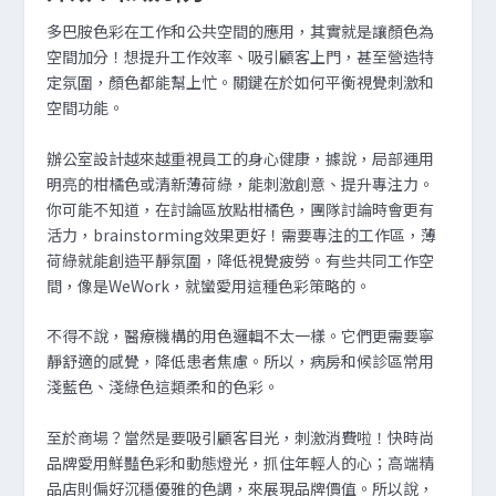
多巴胺色彩在工作和公共空間的應用，其實就是讓顏色為
空間加分！想提升工作效率、吸引顧客上門，甚至營造特
定氛圍，顏色都能幫上忙。關鍵在於如何平衡視覺刺激和
空間功能。
辦公室設計越來越重視員工的身心健康，據說，局部運用
明亮的柑橘色或清新薄荷綠，能刺激創意、提升專注力。
你可能不知道，在討論區放點柑橘色，團隊討論時會更有
活力，brainstorming效果更好！需要專注的工作區，薄
荷綠就能創造平靜氛圍，降低視覺疲勞。有些共同工作空
間，像是WeWork，就蠻愛用這種色彩策略的。
不得不說，醫療機構的用色邏輯不太一樣。它們更需要寧
靜舒適的感覺，降低患者焦慮。所以，病房和候診區常用
淺藍色、淺綠色這類柔和的色彩。
至於商場？當然是要吸引顧客目光，刺激消費啦！快時尚
品牌愛用鮮豔色彩和動態燈光，抓住年輕人的心；高端精
品店則偏好沉穩優雅的色調，來展現品牌價值。所以說，