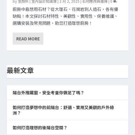
by
室顏所 | 室內設計知識庫
|
2 月 2, 2025
|
石材應用與選擇
|
0
廚房中島想用石材？從大理石、花崗岩到人造石，各有優
缺點！本文探討石材特性、美觀性、實用性、保養維護、
選購安裝及常見問題，助您打造理想廚房！
READ MORE
最新文章
陽台外推鐵窗，安全考量你做足了嗎？
如何打造夢想中的前陽台：舒適、實用又美觀的戶外綠
洲？
如何打造理想的後陽台空間？