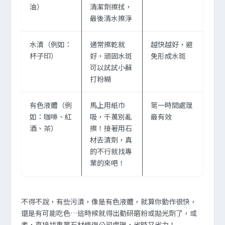
油）
清潔劑擦拭，
最後清水擦淨
水漬（例如：
通常擦乾就
越快越好，避
杯子印）
好，頑固水斑
免形成水斑
可以試試小蘇
打粉糊
有色液體（例
馬上用紙巾
第一時間處理
如：咖啡、紅
吸，千萬別亂
最有效
酒、茶）
擦！接著用石
材去漬劑，真
的不行就找專
業的來吧！
不得不說，有些污漬，像是有色液體，就算你動作很快，
還是有可能吃色…這時候就得出動研磨粉或拋光劑了，或
者，直接找專業石材修復公司處理，省時又省力！