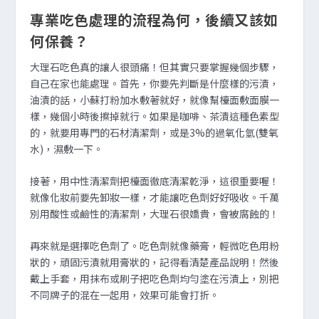
專業吃色處理的流程為何，後續又該如
何保養？
大理石吃色真的讓人很頭痛！但其實只要掌握幾個步驟，
自己在家也能處理。首先，你要先判斷是什麼樣的污漬，
油漬的話，小蘇打粉加水敷著就好，就像幫檯面敷面膜一
樣，幾個小時後擦掉就行。如果是咖啡、茶漬這種色素型
的，就要用專門的石材清潔劑，或是3%的過氧化氫(雙氧
水)，濕敷一下。
接著，用中性清潔劑把檯面徹底清潔乾淨，這很重要喔！
就像化妝前要先卸妝一樣，才能讓吃色劑好好吸收。千萬
別用酸性或鹼性的清潔劑，大理石很嬌貴，會被腐蝕的！
再來就是選擇吃色劑了。吃色劑就像藥膏，輕微吃色用粉
狀的，頑固污漬就用膏狀的，記得看清楚產品說明！然後
戴上手套，用抹布或刷子把吃色劑均勻塗在污漬上，別把
不同牌子的混在一起用，效果可能會打折。