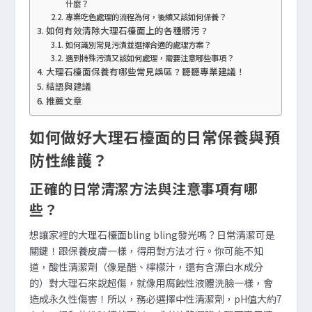
什麼？
專業吃色處理的流程為何，後續又該如何保養？
如何有效清除大理石檯面上的各種髒污？
如何識別常見污漬並選擇合適的處理方案？
遇到特殊污漬又該如何處理，需要注意哪些事項？
大理石檯面保養有哪些常見誤區？聽聽專業建議！
結語與建議
推薦文章
如何做好大理石檯面的日常保養與預
防性維護？
正確的日常清潔方法與注意事項有哪
些？
想讓家裡的大理石檯面bling bling發光嗎？日常清潔可是
關鍵！跟保養皮膚一樣，得用對方法才行。你可能不知
道，酸性清潔劑（像是醋、檸檬汁，還有含漂白水成分
的）對大理石來說超傷，就像用腐蝕性液體洗臉一樣，會
造成永久性傷害！所以，務必選擇中性清潔劑，pH值大約7