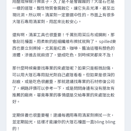
用醋或檸檬汁擦桌子，久了是不是會霧霧的？大理石也是
一樣的道理，酸性物質會腐蝕它，讓它失去光澤，甚至出
現坑洞。所以啊，清潔劑一定要選中性的，市面上有很多
大理石專用清潔劑，用起來比較安心。
還有啊，清潔工具也很重要！千萬別用菜瓜布或鋼刷，那
會刮花檯面。用柔軟的超細纖維布擦拭就夠了。 spilled東
西也要立刻擦掉，尤其是紅酒、咖啡、醬油這種有顏色的
液體，滲進去就麻煩了，變成吃色，到時候哭都來不及！
那什麼時候需要找專業的來處理呢？如果只是輕微刮傷，
可以用大理石專用拋光劑自己處理看看。但如果是很深的
刮痕，或是吃色很嚴重，那就建議找專業的石材修復公司
了。網路評價可以參考一下，或是問問身邊有沒有朋友有
推薦的廠商，畢竟專業的事情還是交給專業的來處理比較
好。
定期保養也很重要喔！建議每週用專用清潔劑擦拭一次，
並定期拋光，這樣才能讓你的大理石檯面一直bling bling
的！