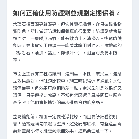
如何正確使用防護劑並規劃定期保養？
大理石檯面漂亮歸漂亮，但它其實很嬌貴，容易被酸性物
質吃色。所以做好防護和保養真的很重要！防護劑就像幫
檯面穿上一層隱形雨衣，能有效防止污漬滲入。挑選防護
劑時，要考慮使用環境——廚房建議用耐油污、抗酸鹼的
（想想看，油漬、醬油、檸檬汁…），浴室則要防水防
霉。
市面上主要有三種防護劑：溶劑型、水性、奈米型。溶劑
型效果最好，但味道比較重，施工時記得保持通風；水性
環保無毒，但效果可能稍微差一點；奈米型則是效果好又
環保，只是價格比較高。不知道怎麼選？直接問石材廠商
最準啦！他們會根據你的需求推薦合適的產品。
塗防護劑前，檯面一定要乾淨乾燥，而且要仔細看說明
書！通常是均勻噴灑或塗抹，避免局部堆積。有些產品需
要靜置幾小時才能達到最佳效果，這點要注意一下。