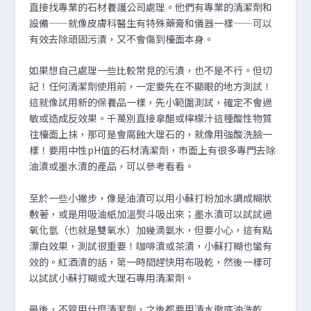
直接找專業的石材養護公司處理。他們有專業的清潔劑和
設備——就像皮膚科醫生有特殊藥膏和儀器一樣——可以
有效去除頑固污漬，又不會傷到檯面本身。
如果想自己處理一些比較常見的污漬，也不是不行。但切
記！任何清潔劑使用前，一定要先在不顯眼的地方測試！
這就像試用新的保養品一樣，先小範圍測試，確定不會過
敏或造成反效果。千萬別直接拿醋或檸檬汁這種酸性物質
往檯面上抹，那可是會腐蝕大理石的，就像用強酸洗臉一
樣！要用中性pH值的石材清潔劑，市面上有很多專門去除
油漬或墨水漬的產品，可以參考看看。
至於一些小撇步，像是油漬可以用小蘇打粉加水調成糊狀
敷著，或是用吸油紙加溫熨斗吸出來；墨水漬可以試試過
氧化氫（也就是雙氧水）加幾滴氨水，但要小心，這有點
漂白效果，測試很重要！咖啡漬或茶漬，小蘇打糊也蠻有
效的。紅酒漬的話，第一時間趕快用布吸乾，然後一樣可
以試試小蘇打糊或大理石專用清潔劑。
最後，不管用什麼清潔劑，之後都要用清水徹底沖洗乾