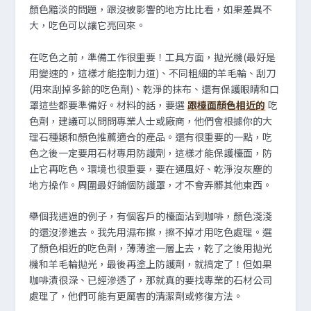
顏色黯淡的問題，跟沒被影響的地方比比看，如果差異不
大，吃色可以讓它亮回來。
在吃色之前，準備工作很重要！工具方面，拋光機(最好是
用變速的，這樣才能控制力道)、不同粗細的羊毛輪、刮刀
(用來刮掉多餘的吃色劑)、乾淨的抹布、還有保護眼睛和口
罩這些都要準備好。材料的話，要選
跟檯面顏色相近的
吃
色劑，建議可以問問專業人士或廠商，他們會根據你的大
理石種類和顏色推薦適合的產品。還有很重要的一點，吃
色之後一定要用石材專用防護劑，這樣才能保護檯面，防
止它再吃色。環境也很重要，要在通風好、乾淨沒灰塵的
地方操作。周圍最好鋪個防護罩，才不會弄髒其他東西。
舉個我遇過的例子，有個客戶的檯面沾到咖啡，顏色淺淺
的還沒滲進去。我先用濕布擦，擦不掉才用吃色處理。選
了顏色相近的吃色劑，薄薄塗一層上去，乾了之後用拋光
機和羊毛輪拋光，最後再塗上防護劑，就搞定了！但如果
咖啡漬很深、已經滲透了，那就真的要找專業的石材公司
處理了，他們可能有更厲害的清潔劑或修復方法。