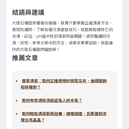
結語與建議
大理石檯面保養看似複雜，其實只要掌握正確清潔方法、
善用防護劑、了解各種污漬處理技巧，就能輕鬆維持它的
光澤。記住，pH值中性的清潔劑是關鍵！遇到難纏的污
漬，別慌，參考文章中的方法，或尋求專業協助，就能讓
你的大理石檯面閃耀如新！
推薦文章
居家清潔：如何正確使用矽膠菜瓜布、過碳酸鈉
和除霉劑？
如何有效清除洗臉盆惱人的水垢？
如何輕鬆清潔廚房設備，讓電磁爐、瓦斯爐和流
理台亮晶晶？