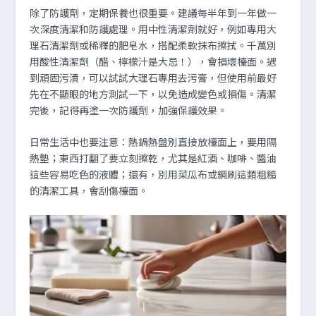
除了防護劑，定期保養也很重要。建議每半年到一年做一
次深度清潔和防護處理。用中性清潔劑就好，例如專用大
理石清潔劑或稀釋的肥皂水，搭配柔軟抹布擦拭。千萬別
用酸性清潔劑（醋、檸檬汁是大忌！），會損壞檯面。遇
到頑固污漬，可以試試大理石專用去污膏，但使用前最好
先在不顯眼的地方測試一下，以免造成變色或損傷。清潔
完後，記得再塗一次防護劑，加強保護效果。
日常生活中也要注意：熱鍋熱盤別直接放檯面上，要用隔
熱墊；東西打翻了要立刻擦乾，尤其是紅酒、咖啡、醬油
這些容易吃色的液體；還有，別用菜瓜布或鋼刷這類粗糙
的清潔工具，會刮傷檯面。