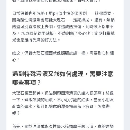
日常保養也別忽略！用pH值中性的清潔劑——這很重要，
因為酸性清潔劑會腐蝕大理石——定期擦拭。 還有，熱鍋
熱盤可別直接放上去啊，會造成熱損傷，到時候哭都來不
及。 切東西記得用砧板，不然刮傷了多心疼！定期打蠟拋
光也是維持光澤的好方法。
總之，保養大理石檯面就像照顧皮膚一樣，需要耐心和細
心！
遇到特殊污漬又該如何處理，需要注意
哪些事項？
大理石檯面超美，但沾到頑固污漬真的讓人很頭痛！想像
一下，煮飯噴濺的油漬、不小心打翻的紅酒，甚至小朋友
亂塗的墨水，都可能讓你的漂亮檯面留下痕跡。怎麼辦
呢？
首先，關於油漆或永久性墨水這類魔王級污漬，真的建議