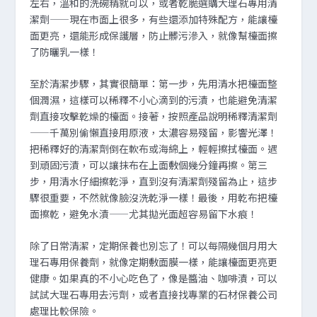
左右，溫和的洗碗精就可以，或者乾脆選購大理石專用清
潔劑——現在市面上很多，有些還添加特殊配方，能讓檯
面更亮，還能形成保護層，防止髒污滲入，就像幫檯面擦
了防曬乳一樣！
至於清潔步驟，其實很簡單：第一步，先用清水把檯面整
個潤濕，這樣可以稀釋不小心滴到的污漬，也能避免清潔
劑直接攻擊乾燥的檯面。接著，按照產品說明稀釋清潔劑
——千萬別偷懶直接用原液，太濃容易殘留，影響光澤！
把稀釋好的清潔劑倒在軟布或海綿上，輕輕擦拭檯面。遇
到頑固污漬，可以讓抹布在上面敷個幾分鐘再擦。第三
步，用清水仔細擦乾淨，直到沒有清潔劑殘留為止，這步
驟很重要，不然就像臉沒洗乾淨一樣！最後，用乾布把檯
面擦乾，避免水漬——尤其拋光面超容易留下水痕！
除了日常清潔，定期保養也別忘了！可以每隔幾個月用大
理石專用保養劑，就像定期敷面膜一樣，能讓檯面更亮更
健康。如果真的不小心吃色了，像是醬油、咖啡漬，可以
試試大理石專用去污劑，或者直接找專業的石材保養公司
處理比較保險。